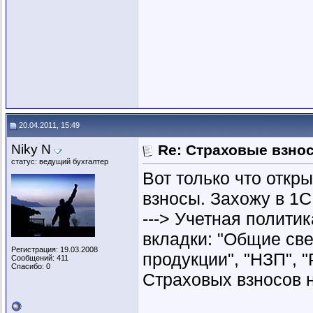
20.04.2011, 15:49
Niky N
Re: Страховые взнос
статус: ведущий бухгалтер
Вот только что откр
взносы. Захожу в 1С 
---> Учетная полити
вкладки: "Общие све
Регистрация: 19.03.2008
продукции", "НЗП", 
Сообщений: 411
Спасибо: 0
Страховых взносов не