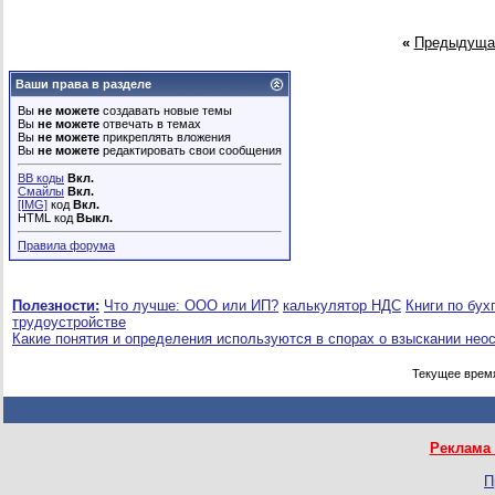
«
Предыдуща
Ваши права в разделе
Вы
не можете
создавать новые темы
Вы
не можете
отвечать в темах
Вы
не можете
прикреплять вложения
Вы
не можете
редактировать свои сообщения
BB коды
Вкл.
Смайлы
Вкл.
[IMG]
код
Вкл.
HTML код
Выкл.
Правила форума
Полезности:
Что лучше: ООО или ИП?
калькулятор НДС
Книги по бух
трудоустройстве
Какие понятия и определения используются в спорах о взыскании нео
Текущее врем
Реклама 
П