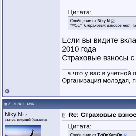
Цитата:
Сообщение от
Niky N
"ФСС". Страховых взносов нет, 
Если вы видите вкла
2010 года
Страховые взносы с
__________________
...а что у вас в учетной
Организация молодая, по
21.04.2011, 13:07
Niky N
Re: Страховые взнос
статус: ведущий бухгалтер
Цитата:
Сообщение от
TytOnXamOn