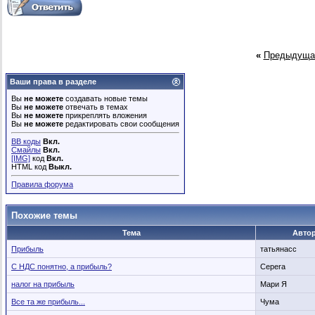
«
Предыдуща
Ваши права в разделе
Вы
не можете
создавать новые темы
Вы
не можете
отвечать в темах
Вы
не можете
прикреплять вложения
Вы
не можете
редактировать свои сообщения
BB коды
Вкл.
Смайлы
Вкл.
[IMG]
код
Вкл.
HTML код
Выкл.
Правила форума
Похожие темы
Тема
Авто
Прибыль
татьянасс
С НДС понятно, а прибыль?
Cepera
налог на прибыль
Мари Я
Все та же прибыль...
Чума