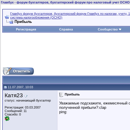
Главбух
- форум бухгалтеров, бухгалтерский форум про налоговый учет ОСНО
Главбух форум бухгалтеров, бухгалтерский форум Главбух по налогам, учету, 1
система налогообложения (ОСНО)
Прибыль
Регистрация
Справка
Сообщество
11.07.2007, 10:03
Катя23
Прибыль
статус: начинающий бухгалтер
Уважаемые подскажите, ежемесячный от
полученной прибыли?:clap
Регистрация: 03.03.2007
Сообщений: 11
ping:
Спасибо: 0