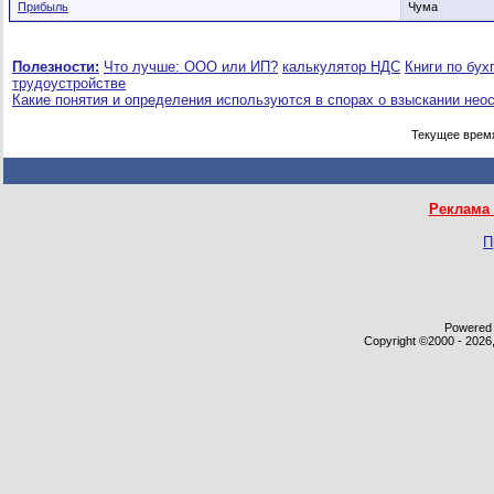
Прибыль
Чума
Полезности:
Что лучше: ООО или ИП?
калькулятор НДС
Книги по бух
трудоустройстве
Какие понятия и определения используются в спорах о взыскании нео
Текущее врем
Реклама 
П
Powered b
Copyright ©2000 - 2026,