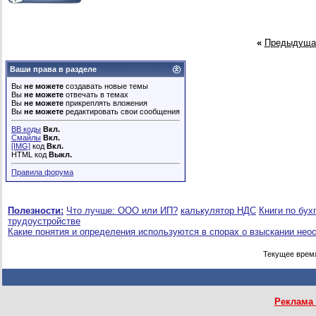
«
Предыдуща
Ваши права в разделе
Вы
не можете
создавать новые темы
Вы
не можете
отвечать в темах
Вы
не можете
прикреплять вложения
Вы
не можете
редактировать свои сообщения
BB коды
Вкл.
Смайлы
Вкл.
[IMG]
код
Вкл.
HTML код
Выкл.
Правила форума
Полезности:
Что лучше: ООО или ИП?
калькулятор НДС
Книги по бух
трудоустройстве
Какие понятия и определения используются в спорах о взыскании нео
Текущее врем
Реклама 