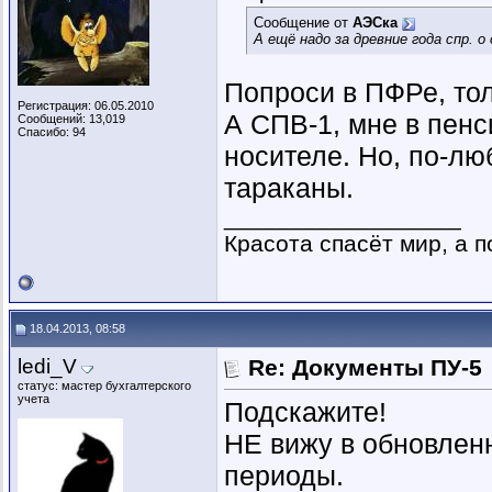
Сообщение от
АЭСка
А ещё надо за древние года спр. о
Попроси в ПФРе, то
Регистрация: 06.05.2010
А СПВ-1, мне в пен
Сообщений: 13,019
Спасибо: 94
носителе. Но, по-лю
тараканы.
__________________
Красота спасёт мир, а п
18.04.2013, 08:58
ledi_V
Re: Документы ПУ-5
статус: мастер бухгалтерского
учета
Подскажите!
НЕ вижу в обновлен
периоды.