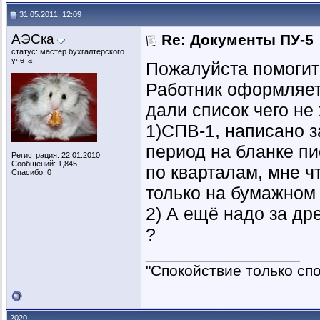
31.05.2011, 12:09
АЭСка
Re: Документы ПУ-5
статус: мастер бухгалтерского
учета
Пожалуйста помогите
Работник оформляет
дали список чего не 
1)СПВ-1, написано за
период на бланке п
Регистрация: 22.01.2010
Сообщений: 1,845
по кварталам, мне ч
Спасибо: 0
только на бумажном
2) А ещё надо за дре
?
__________________
"Спокойствие только спок
2020