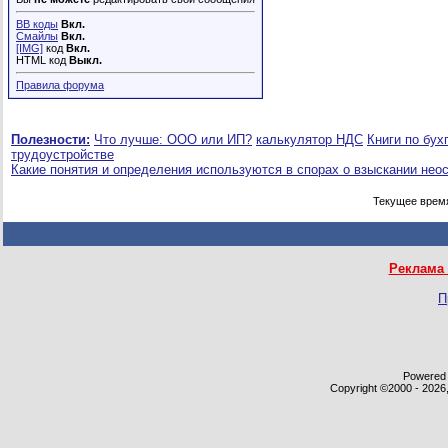
BB коды
Вкл.
Смайлы
Вкл.
[IMG]
код
Вкл.
HTML код
Выкл.
Правила форума
Полезности:
Что лучше: ООО или ИП?
калькулятор НДС
Книги по бух
трудоустройстве
Какие понятия и определения используются в спорах о взыскании нео
Текущее врем
Реклама 
П
Powered b
Copyright ©2000 - 2026,