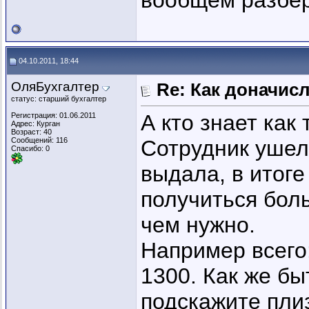
вообщем разбер
04.10.2011, 18:44
ОляБухгалтер
Re: Как доначис
статус: старший бухгалтер
А кто знает как 
Регистрация: 01.06.2011
Адрес: Курган
Возраст: 40
Сообщений: 116
Сотрудник ушел 
Спасибо: 0
выдала, в итоге
получиться бол
чем нужно.
Например всего
1300. Как же бы
подскажите плиз