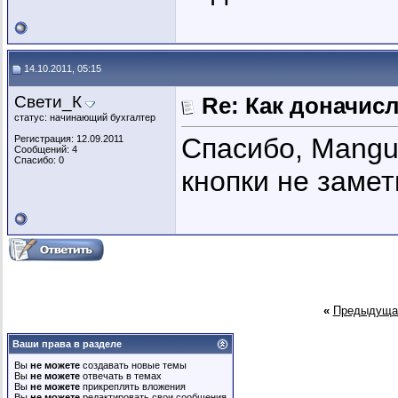
14.10.2011, 05:15
Свети_К
Re: Как доначис
статус: начинающий бухгалтер
Спасибо, Mangus
Регистрация: 12.09.2011
Сообщений: 4
Спасибо: 0
кнопки не замет
«
Предыдуща
Ваши права в разделе
Вы
не можете
создавать новые темы
Вы
не можете
отвечать в темах
Вы
не можете
прикреплять вложения
Вы
не можете
редактировать свои сообщения