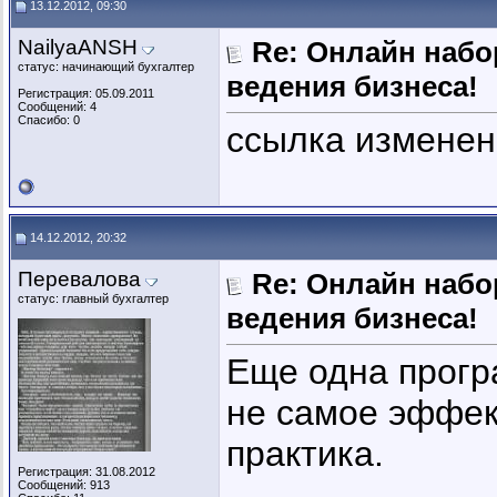
13.12.2012, 09:30
NailyaANSH
Re: Онлайн наб
статус: начинающий бухгалтер
ведения бизнеса!
Регистрация: 05.09.2011
Сообщений: 4
Спасибо: 0
ссылка измене
14.12.2012, 20:32
Перевалова
Re: Онлайн наб
статус: главный бухгалтер
ведения бизнеса!
Еще одна програ
не самое эффек
практика.
Регистрация: 31.08.2012
Сообщений: 913