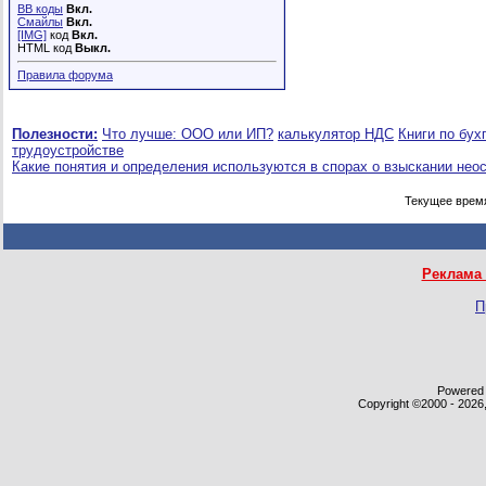
BB коды
Вкл.
Смайлы
Вкл.
[IMG]
код
Вкл.
HTML код
Выкл.
Правила форума
Полезности:
Что лучше: ООО или ИП?
калькулятор НДС
Книги по бух
трудоустройстве
Какие понятия и определения используются в спорах о взыскании нео
Текущее врем
Реклама 
П
Powered b
Copyright ©2000 - 2026,