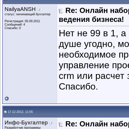
NailyaANSH
Re: Онлайн наб
статус: начинающий бухгалтер
ведения бизнеса!
Регистрация: 05.09.2011
Сообщений: 4
Спасибо: 0
Нет не 99 в 1, 
душе угодно, м
необходимое пр
управление про
crm или расчет 
Спасибо.
17.12.2012, 11:55
Инфо-Бухгалтер
Re: Онлайн наб
Разработчик программы