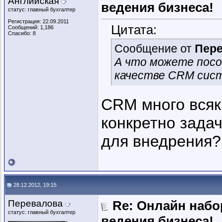
Английская
ведения бизнеса!
статус: главный бухгалтер
Регистрация: 22.09.2011
Цитата:
Сообщений: 1,186
Спасибо: 8
Сообщение от
Пер
А что можете посо
качестве CRM сис
CRM много всяки
конкретно зада
для внедрения?
28.12.2012, 19:15
Перевалова
Re: Онлайн наб
статус: главный бухгалтер
ведения бизнеса!