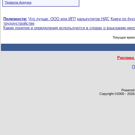
Правила форума
Полезности:
Что лучше: ООО или ИП?
калькулятор НДС
Книги по бух
трудоустройстве
Какие понятия и определения используются в спорах о взыскании нео
Текущее врем
Реклама 
П
Powered b
Copyright ©2000 - 2026,