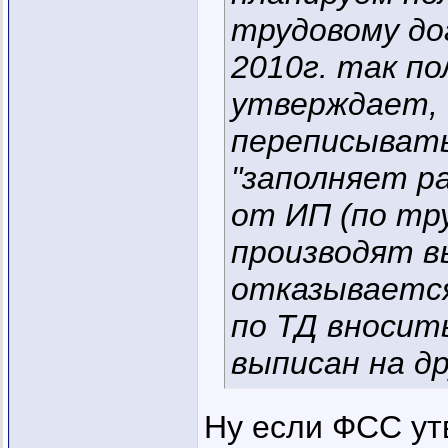
трудовому дог
2010г. так п
утверждает, 
переписывать
"заполняет р
от ИП (по тру
производят в
отказывается
по ТД вносить
выписан на д
Ну если ФСС утв