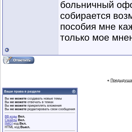
больничный офо
собирается воз
пособия мне каж
только мое мне
«
Предыдуща
Ваши права в разделе
Вы
не можете
создавать новые темы
Вы
не можете
отвечать в темах
Вы
не можете
прикреплять вложения
Вы
не можете
редактировать свои сообщения
BB коды
Вкл.
Смайлы
Вкл.
[IMG]
код
Вкл.
HTML код
Выкл.