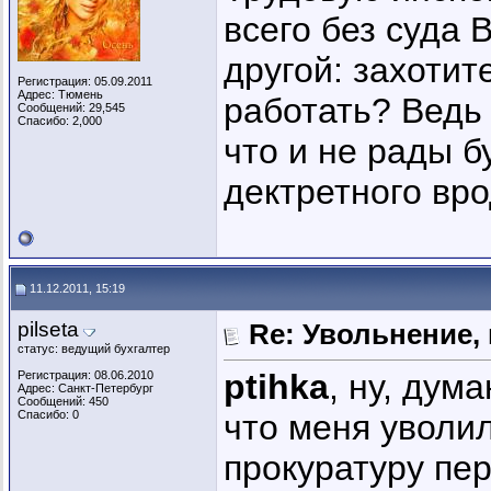
всего без суда 
другой: захотит
Регистрация: 05.09.2011
Адрес: Тюмень
работать? Ведь 
Сообщений: 29,545
Спасибо: 2,000
что и не рады 
дектретного вро
11.12.2011, 15:19
pilseta
Re: Увольнение,
статус: ведущий бухгалтер
ptihka
, ну, дум
Регистрация: 08.06.2010
Адрес: Санкт-Петербург
Сообщений: 450
Спасибо: 0
что меня уволил
прокуратуру пер