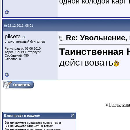
одной колодой карт 
13.12.2011, 08:01
pilseta
Re: Увольнение,
статус: ведущий бухгалтер
Таинственная 
Регистрация: 08.06.2010
Адрес: Санкт-Петербург
Сообщений: 450
Спасибо: 0
действовать
«
Предыдуща
Ваши права в разделе
Вы
не можете
создавать новые темы
Вы
не можете
отвечать в темах
Вы
не можете
прикреплять вложения