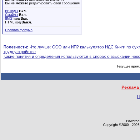
Вы
не можете
редактировать свои сообщения
BB коды
Вкл.
Смайлы
Вкл.
[IMG]
код
Вкл.
HTML код
Выкл.
Правила форума
Полезности:
Что лучше: ООО или ИП?
калькулятор НДС
Книги по бух
трудоустройстве
Какие понятия и определения используются в спорах о взыскании нео
Текущее врем
Реклама 
П
Powered b
Copyright ©2000 - 2026,