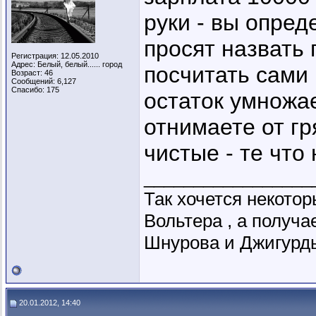
руки - вы опред
просят назвать
Регистрация: 12.05.2010
Адрес: Белый, белый...... город
посчитать сами
Возраст: 46
Сообщений: 6,127
Спасибо: 175
остаток умножае
отнимаете от гр
чистые - те что 
_________________
Так хочется некото
Вольтера , а получ
Шнурова и Джигурды
20.01.2012, 14:40