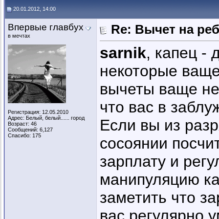
20.01.2012, 14:00
Впервые главбух
Re: Вычет на ре
в мечтах
sarnik
, капец -
некоторые ваще 
вычеты ваще не
что вас в заблу
Регистрация: 12.05.2010
Адрес: Белый, белый...... город
Если вы из раз
Возраст: 46
Сообщений: 6,127
Спасибо: 175
сосоянии посчи
зарплату и рег
манипуляцию ка
заметить что за
вас регулярно 