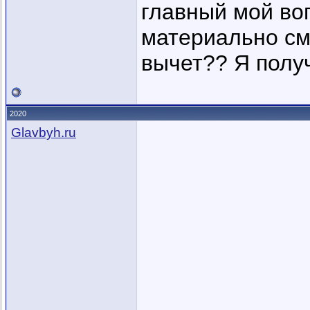
главный мой воп
материально см
вычет?? Я полу
2020
Glavbyh.ru