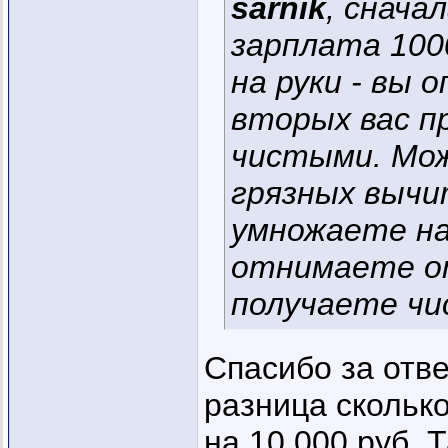
sarnik
, снача
зарплата 1000
на руки - вы 
вторых вас п
чистыми. Мо
грязных выч
умножаете на
отнимаете от
получаете чи
Спасибо за отве
разница скольк
на 10 000 руб. 