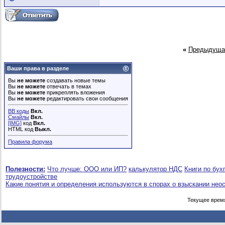
«
Предыдуща
Ваши права в разделе
Вы
не можете
создавать новые темы
Вы
не можете
отвечать в темах
Вы
не можете
прикреплять вложения
Вы
не можете
редактировать свои сообщения
BB коды
Вкл.
Смайлы
Вкл.
[IMG]
код
Вкл.
HTML код
Выкл.
Правила форума
Полезности:
Что лучше: ООО или ИП?
калькулятор НДС
Книги по бух
трудоустройстве
Какие понятия и определения используются в спорах о взыскании нео
Текущее врем