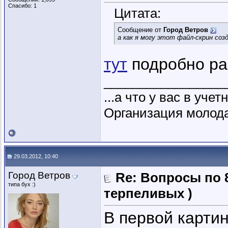
Спасибо: 1
Цитата:
Сообщение от
Город Ветров
а как я могу этот файл-скрин соз
тут
подробно ра
_________________
...а что у вас в уче
Организация молодая
29.03.2012, 10:40
Город Ветров
Re: Вопросы по 
типа бух :)
терпеливых )
В первой картин