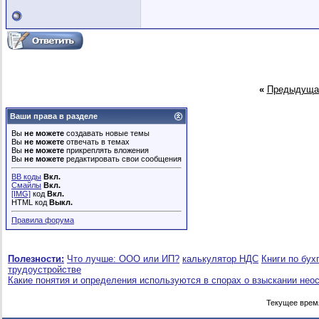
«
Предыдуща
Ваши права в разделе
Вы
не можете
создавать новые темы
Вы
не можете
отвечать в темах
Вы
не можете
прикреплять вложения
Вы
не можете
редактировать свои сообщения
BB коды
Вкл.
Смайлы
Вкл.
[IMG]
код
Вкл.
HTML код
Выкл.
Правила форума
Полезности:
Что лучше: ООО или ИП?
калькулятор НДС
Книги по бух
трудоустройстве
Какие понятия и определения используются в спорах о взыскании нео
Текущее врем