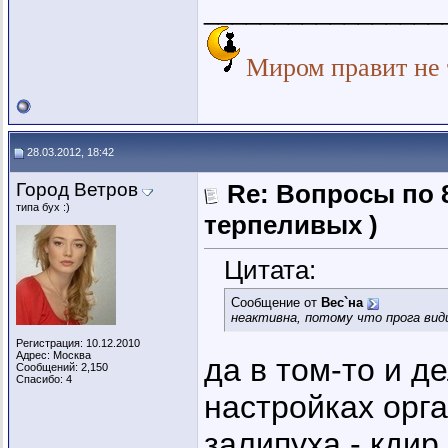
_________________
Миром правит не т
28.03.2012, 18:42
Город Ветров
Re: Вопросы по 
типа бух :)
терпеливых )
Цитата:
Сообщение от
Вес`на
неактивна, потому что прога ви
Регистрация: 10.12.2010
Адрес: Москва
да в том-то и д
Сообщений: 2,150
Спасибо: 4
настройках орга
залипуха - кдир