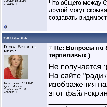
Что общего между б
Сообщений: 2,150
Спасибо: 4
другой могут скрыва
создавать видимость
28.03.2012, 18:29
Город Ветров
Re: Вопросы по 
типа бух :)
терпеливых )
Не получается :
На сайте "ради
изображения на 
Регистрация: 10.12.2010
Адрес: Москва
Сообщений: 2,150
этот файл-скрин
Спасибо: 4
_________________