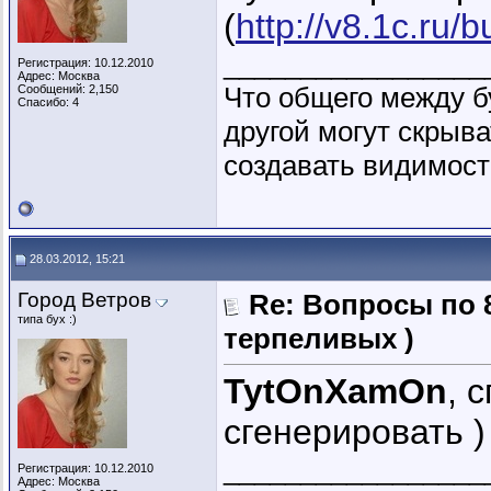
(
http://v8.1c.ru/
_________________
Регистрация: 10.12.2010
Адрес: Москва
Что общего между б
Сообщений: 2,150
Спасибо: 4
другой могут скрыва
создавать видимость
28.03.2012, 15:21
Город Ветров
Re: Вопросы по 
типа бух :)
терпеливых )
TytOnXamOn
, 
сгенерировать )
_________________
Регистрация: 10.12.2010
Адрес: Москва