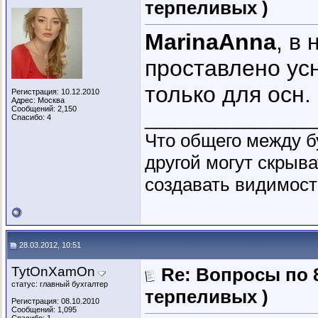
терпеливых )
MarinaAnna
, в
проставлено усн
только для осн.
Регистрация: 10.12.2010
Адрес: Москва
Сообщений: 2,150
_________________
Спасибо: 4
Что общего между б
другой могут скрыва
создавать видимость
28.03.2012, 10:51
TytOnXamOn
Re: Вопросы по 
статус: главный бухгалтер
терпеливых )
Регистрация: 08.10.2010
Сообщений: 1,095