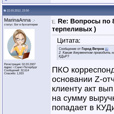
22.03.2012, 23:50
MarinaAnna
Re: Вопросы по 
статус: Бог в бухгалтерии
терпеливых )
Цитата:
Сообщение от
Город Ветров
2. Каким документом проводить н
КДиР?
Регистрация: 02.03.2007
ПКО корреспонд
Адрес: г.Санкт-Петербург
Сообщений: 32,614
Спасибо: 1,933
основании Z-от
клиенту акт вып
на сумму выручк
попадает в КУДи