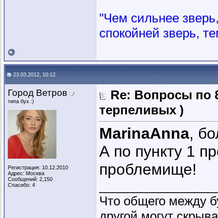
"Чем сильнее зверь, 
спокойней зверь, те
23.03.2012, 10:12
Город Ветров
Re: Вопросы по 
типа бух :)
терпеливых )
MarinaAnna
, б
А по пункту 1 п
проблемище!
Регистрация: 10.12.2010
Адрес: Москва
Сообщений: 2,150
_________________
Спасибо: 4
Что общего между б
другой могут скрыва