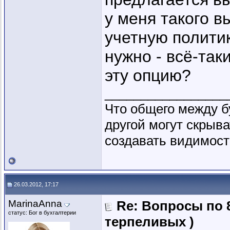
у меня такого в
учетную полити
нужно - всё-так
эту опцию?
_________________
Что общего между б
другой могут скрыва
создавать видимость
26.03.2012, 17:17
MarinaAnna
Re: Вопросы по 
статус: Бог в бухгалтерии
терпеливых )