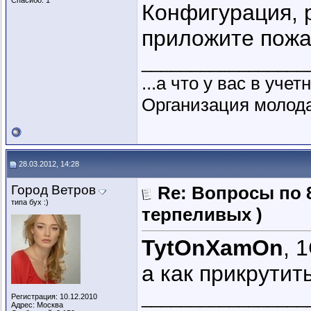
Спасибо: 1
Конфигурация, 
приложите пожа
_________________
...а что у вас в уче
Организация молодая
28.03.2012, 14:28
Город Ветров
Re: Вопросы по 
типа бух :)
терпеливых )
TytOnXamOn
, 
а как прикрутит
_________________
Регистрация: 10.12.2010
Адрес: Москва