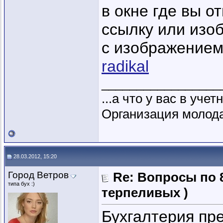
в окне где вы о
ссылку или изо
с изображением
radikal
_________________
...а что у вас в уче
Организация молодая
28.03.2012, 15:20
Город Ветров
Re: Вопросы по 
типа бух :)
терпеливых )
Бухгалтерия пре