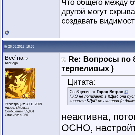
Что общего между б
другой могут скрыва
создавать видимость
28.03.2012, 18:33
Вес`на
Re: Вопросы по 
Alter ego
терпеливых )
Цитата:
Сообщение от
Город Ветров
ПКО не попадают в КДиР, она пус
кнопочка КДиР не активна (а долж
Регистрация: 30.11.2009
Адрес: г.Москва
Сообщений: 55,901
неактивна, пото
Спасибо: 4,256
ОСНО, настрой