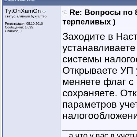
TytOnXamOn
Re: Вопросы по 
статус: главный бухгалтер
терпеливых )
Регистрация: 08.10.2010
Сообщений: 1,095
Спасибо: 1
Заходите в Нас
устанавливаете
системы налого
Открываете УП 
меняете флаг с
сохраняете. От
параметров уче
налогообложени
_________________
...а что у вас в уче