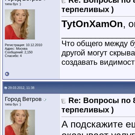
Re: Вопросы по 
типа бух :)
терпеливых )
TytOnXamOn
, 
_________________
Что общего между б
Регистрация: 10.12.2010
Адрес: Москва
другой могут скрыва
Сообщений: 2,150
Спасибо: 4
создавать видимость
29.03.2012, 11:38
Город Ветров
Re: Вопросы по 
типа бух :)
терпеливых )
А подскажите е