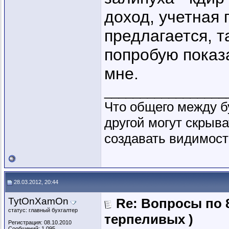
доход, учетная
предлагается, т
попробую показа
мне.
_________________
Что общего между б
другой могут скрыва
создавать видимость
28.03.2012, 20:44
TytOnXamOn
Re: Вопросы по 
статус: главный бухгалтер
терпеливых )
Регистрация: 08.10.2010
Сообщений: 1,095