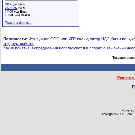
BB коды
Вкл.
Смайлы
Вкл.
[IMG]
код
Вкл.
HTML код
Выкл.
Правила форума
Полезности:
Что лучше: ООО или ИП?
калькулятор НДС
Книги по бух
трудоустройстве
Какие понятия и определения используются в спорах о взыскании нео
Текущее врем
Реклама 
П
Powered b
Copyright ©2000 - 2026,