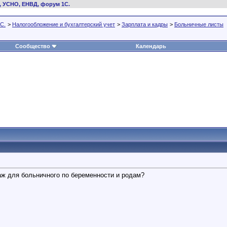
, УСНО, ЕНВД, форум 1С.
С.
>
Налогообложение и бухгалтерский учет
>
Зарплата и кадры
>
Больничные листы
Сообщество
Календарь
аж для больничного по беременности и родам?