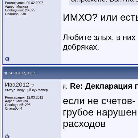
Регистрация: 09.02.2007
Адрес: Москва
Сообщений: 20,025
ИМХО? или ест
Спасибо: 238
_________________
Любите злых, в ни
добряках.
24.10.2012, 09:32
Ива2012
Re: Декларация 
статус: ведущий бухгалтер
если не счетов-
Регистрация: 12.03.2012
Адрес: Москва
Сообщений: 295
Спасибо: 4
грубое нарушен
расходов