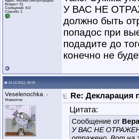
Адрес: Москва (Метрогородок)
Возраст: 51
У ВАС НЕ ОТРА
Сообщений: 413
Спасибо: 2
должно быть отр
попадос при вые
подадите до тог
конечно не буде
24.10.2012, 09:25
Veselenochka
Re: Декларация 
Модератор
Цитата:
Сообщение от
Вера
У ВАС НЕ ОТРАЖЕН
отражено. Вот на э