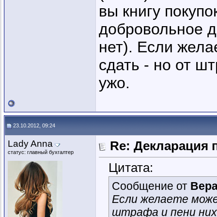
вы книгу покупо
добровольное д
нет). Если жела
сдать - но от ш
ужо.
23.10.2012, 09:24
Lady Anna
Re: Декларация 
статус: главный бухгалтер
Цитата:
Сообщение от
Вера
Если желаете може
штрафа и пени них