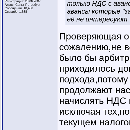
Регистрация: 28.06.2007
только НДС с аванс
Адрес: Санкт-Петербург
Сообщений: 18,480
авансы которые "з
Спасибо: 1,358
её не интересуют.
Проверяющая о
сожалению,не в
было бы арбитр
приходилось до
подхода,потому
продолжают нас
начислять НДС 
исключая тех,по
текущем налого