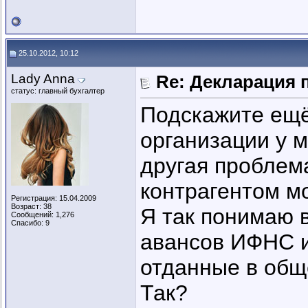
25.10.2012, 10:12
Lady Anna
Re: Декларация 
статус: главный бухгалтер
Подскажите ещё
организации у м
другая проблем
контрагентом мо
Регистрация: 15.04.2009
Возраст: 38
Я так понимаю 
Сообщений: 1,276
Спасибо: 9
авансов ИФНС и
отданные в обще
Так?