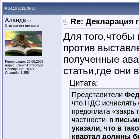
24.10.2012, 09:50
Аланда
Re: Декларация 
Статуса нет никакого
Для того,чтобы 
против выставл
полученные ава
Регистрация: 28.06.2007
Адрес: Санкт-Петербург
статьи,где они 
Сообщений: 18,480
Спасибо: 1,358
Цитата:
Представители
Фед
что НДС исчислять 
предоплата «закрыт
частности, в
письме
указали, что в та
квартал должны бы