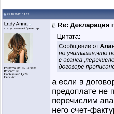
25.10.2012, 11:12
Lady Anna
Re: Декларация 
статус: главный бухгалтер
Цитата:
Сообщение от
Ала
но учитывая,что 
с аванса ,перечисл
договоре прописан
Регистрация: 15.04.2009
Возраст: 38
Сообщений: 1,276
Спасибо: 9
а если в догово
предоплате не п
перечислим аван
него счет-факту