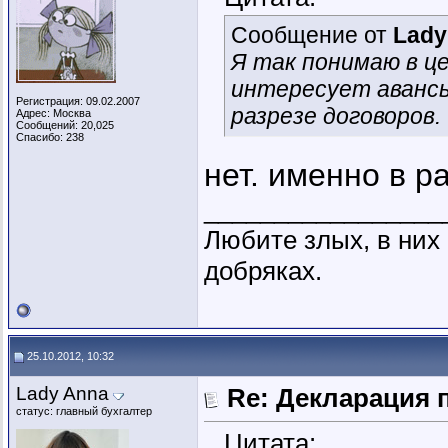
Сообщение от
Lady
Я так понимаю в ц
интересует авансы
Регистрация: 09.02.2007
разрезе договоров.
Адрес: Москва
Сообщений: 20,025
Спасибо: 238
нет. именно в р
_________________
Любите злых, в ни
добряках.
25.10.2012, 10:32
Lady Anna
Re: Декларация 
статус: главный бухгалтер
Цитата: