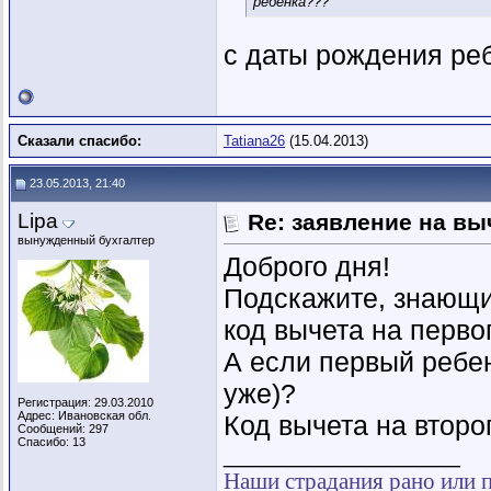
ребенка???
с даты рождения реб
Сказали спасибо:
Tatiana26
(15.04.2013)
23.05.2013, 21:40
Lipa
Re: заявление на вы
вынужденный бухгалтер
Доброго дня!
Подскажите, знающи
код вычета на первог
А если первый ребен
уже)?
Регистрация: 29.03.2010
Адрес: Ивановская обл.
Код вычета на второ
Сообщений: 297
Спасибо: 13
__________________
Наши страдания рано или 