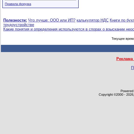
Правила форума
Полезности:
Что лучше: ООО или ИП?
калькулятор НДС
Книги по бух
трудоустройстве
Какие понятия и определения используются в спорах о взыскании нео
Текущее врем
Реклама 
П
Powered b
Copyright ©2000 - 2026,