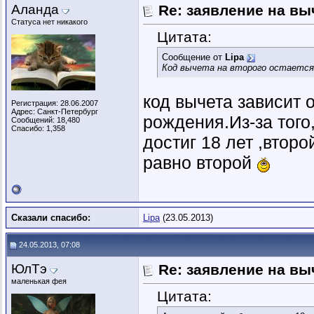
Аланда
Re: заявление на вы
Статуса нет никакого
Цитата:
Сообщение от
Lipa
Код вычета на второго остается 
код вычета зависит 
Регистрация: 28.06.2007
Адрес: Санкт-Петербург
рождения.Из-за тог
Сообщений: 18,480
Спасибо: 1,358
достиг 18 лет ,втор
равно второй
Сказали спасибо:
Lipa
(23.05.2013)
24.05.2013, 07:08
ЮлТэ
Re: заявление на вы
маленькая фея
Цитата: