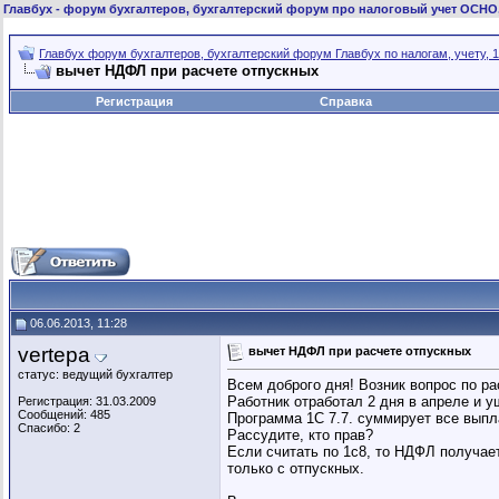
Главбух
- форум бухгалтеров, бухгалтерский форум про налоговый учет ОСНО
Главбух форум бухгалтеров, бухгалтерский форум Главбух по налогам, учету, 1
вычет НДФЛ при расчете отпускных
Регистрация
Справка
06.06.2013, 11:28
vertepa
вычет НДФЛ при расчете отпускных
статус: ведущий бухгалтер
Всем доброго дня! Возник вопрос по р
Работник отработал 2 дня в апреле и у
Регистрация: 31.03.2009
Сообщений: 485
Программа 1С 7.7. суммирует все выпла
Спасибо: 2
Рассудите, кто прав?
Если считать по 1с8, то НДФЛ получает
только с отпускных.