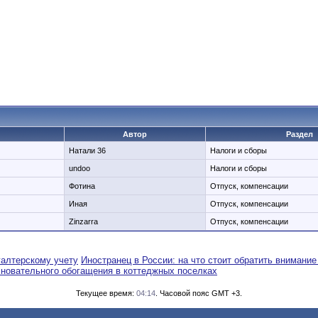
Автор
Раздел
Натали 36
Налоги и сборы
undoo
Налоги и сборы
Фотина
Отпуск, компенсации
Иная
Отпуск, компенсации
Zinzarra
Отпуск, компенсации
галтерскому учету
Иностранец в России: на что стоит обратить внимание
сновательного обогащения в коттеджных поселках
Текущее время:
04:14
. Часовой пояс GMT +3.