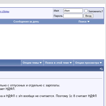
Имя
и сборы
Запомнить?
Пароль
Сообщения за день
Поиск
Опции темы
Поиск в этой теме
Опции просмотра
#
1
льно с отпускных и отдельно с зарплаты.
тает НДФЛ.
нка и НДФЛ с з/п вообще не считается. Поэтому 1с 8 считает НДФЛ