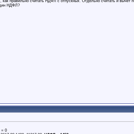
м, как правильно считать НДФЛ с отпускных. Отдельно считать и вычет 
один НДФЛ?
 = 0