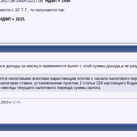
12617,08-1400=11217,08.
НДФЛ = 1458
месте с 1С 7.7., то получается так:
НДФЛ = 1615.
все доходы за месяц и применяется вычет с этой суммы дохода,а не ра
тся налоговыми агентами нарастающим итогом с начала налогового пер
налоговая ставка, установленная пунктом 1 статьи 224 настоящего Код
 месяцы текущего налогового периода суммы налога.
.2013 в
12:04
.