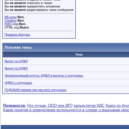
Вы
не можете
отвечать в темах
Вы
не можете
прикреплять вложения
Вы
не можете
редактировать свои сообщения
BB коды
Вкл.
Смайлы
Вкл.
[IMG]
код
Вкл.
HTML код
Выкл.
Правила форума
Похожие темы
Тема
Вычет по НДФЛ
Вычет по НДФЛ
Непереходящий отпуск. НДФЛ и вычеты с отпускных
НДФЛ с отпускных
ГОДОВАЯ премия при расчете отпускных
Полезности:
Что лучше: ООО или ИП?
калькулятор НДС
Книги по бух
Какие понятия и определения используются в спорах о взыскании нео