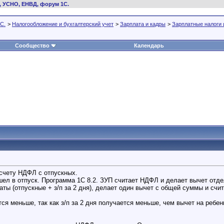
, УСНО, ЕНВД, форум 1С.
С.
>
Налогообложение и бухгалтерский учет
>
Зарплата и кадры
>
Зарплатные налоги 
Сообщество
Календарь
асчету НДФЛ с отпускных.
шел в отпуск. Программа 1С 8.2. ЗУП считает НДФЛ и делает вычет отде
ты (отпускные + з/п за 2 дня), делает один вычет с общей суммы и счи
ся меньше, так как з/п за 2 дня получается меньше, чем вычет на ребе