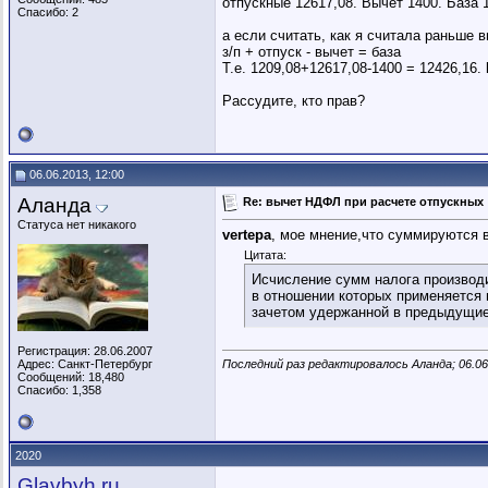
отпускные 12617,08. Вычет 1400. База 
Спасибо: 2
а если считать, как я считала раньше в
з/п + отпуск - вычет = база
Т.е. 1209,08+12617,08-1400 = 12426,16.
Рассудите, кто прав?
06.06.2013, 12:00
Аланда
Re: вычет НДФЛ при расчете отпускных
Статуса нет никакого
vertepa
, мое мнение,что суммируются 
Цитата:
Исчисление сумм налога производи
в отношении которых применяется 
зачетом удержанной в предыдущие
Регистрация: 28.06.2007
Последний раз редактировалось Аланда; 06.06
Адрес: Санкт-Петербург
Сообщений: 18,480
Спасибо: 1,358
2020
Glavbyh.ru