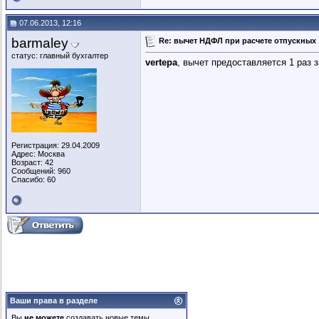
07.06.2013, 12:16
barmaley
Re: вычет НДФЛ при расчете отпускных
статус: главный бухгалтер
vertepa
, вычет предоставляется 1 раз 
Регистрация: 29.04.2009
Адрес: Москва
Возраст: 42
Сообщений: 960
Спасибо: 60
Ваши права в разделе
Вы
не можете
создавать новые темы