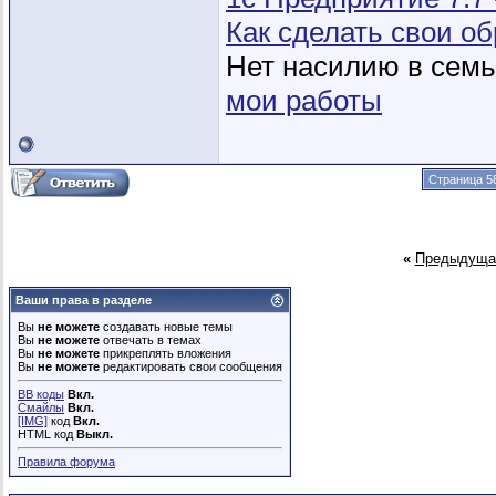
Как сделать свои 
Нет насилию в семье
мои работы
Страница 58
«
Предыдуща
Ваши права в разделе
Вы
не можете
создавать новые темы
Вы
не можете
отвечать в темах
Вы
не можете
прикреплять вложения
Вы
не можете
редактировать свои сообщения
BB коды
Вкл.
Смайлы
Вкл.
[IMG]
код
Вкл.
HTML код
Выкл.
Правила форума