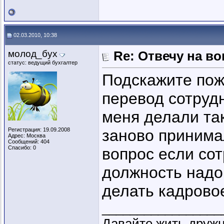
02.03.2010, 10:38
молод_бух
Re: Отвечу на во
статус: ведущий бухгалтер
Подскажите пож
перевод сотрудн
меня делали так
Регистрация: 19.09.2008
заново принима
Адрес: Москва
Сообщений: 404
Спасибо: 0
вопрос если сот
должность надо
делать кадров
_________________
Давайте жить друж