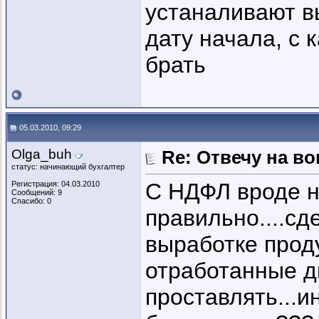
устаналивают в
дату начала, с 
брать
05.03.2010, 09:29
Olga_buh
Re: Отвечу на во
статус: начинающий бухгалтер
С НДФЛ вроде н
Регистрация: 04.03.2010
Сообщений: 9
Спасибо: 0
правильно....с
выработке проду
отработанные д
проставлять...и