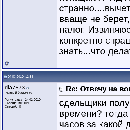
странно....вычет
вааще не берет,
налог. Извиняюс
конкретно спраш
знать...что дела
04.03.2010, 12:34
dia7673
Re: Отвечу на во
главный бухгалтер
сдельщики полу
Регистрация: 24.02.2010
Сообщений: 109
Спасибо: 0
времени? тогда 
часов за какой 