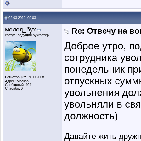
02.03.2010, 09:03
молод_бух
Re: Отвечу на во
статус: ведущий бухгалтер
Доброе утро, п
сотрудника увол
понедельник при
Регистрация: 19.09.2008
отпускных сумм
Адрес: Москва
Сообщений: 404
Спасибо: 0
увольнения дол
увольняли в свя
должность)
_________________
Давайте жить друж