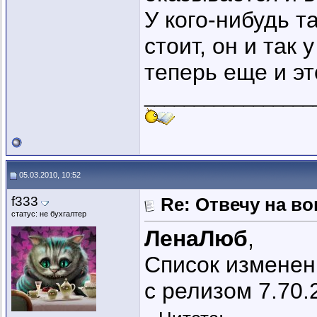
У кого-нибудь т
стоит, он и так 
теперь еще и эт
_________________
05.03.2010, 10:52
f333
Re: Отвечу на во
статус: не бухгалтер
ЛенаЛюб
,
Список изменен
с релизом 7.70.