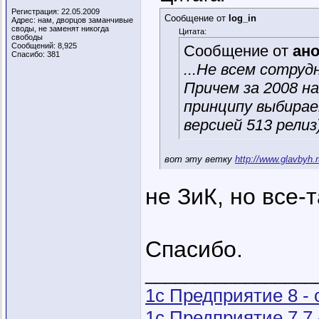
Регистрация: 22.05.2009
Сообщение от
log_in
Адрес: нам, дворцов заманчивые
своды, не заменят никогда
Цитата:
свободы
Сообщений: 8,925
Сообщение от
ан
Спасибо: 381
...Не всем сотруд
Причем за 2008 на
принципу выбирае
версией 513 релиз
вот эту ветку
http://www.glavbyh.
не ЗиК, но все-т
Спасибо.
_________________
1с Предприятие 8 -
1с Предприятие 7.7