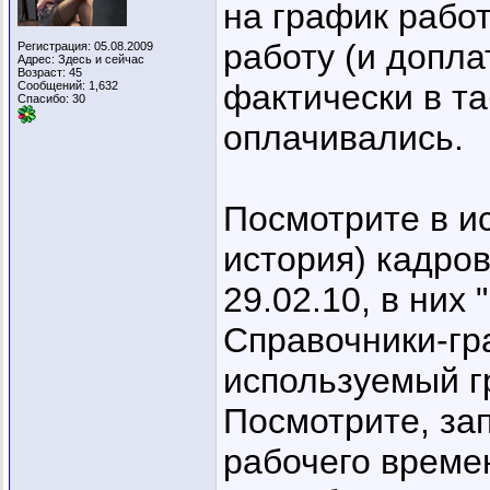
на график рабо
работу (и допла
Регистрация: 05.08.2009
Адрес: Здесь и сейчас
Возраст: 45
фактически в та
Сообщений: 1,632
Спасибо: 30
оплачивались.
Посмотрите в ис
история) кадро
29.02.10, в них
Справочники-гр
используемый г
Посмотрите, за
рабочего време