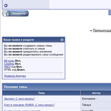
«
Предыдуща
Ваши права в разделе
Вы
не можете
создавать новые темы
Вы
не можете
отвечать в темах
Вы
не можете
прикреплять вложения
Вы
не можете
редактировать свои сообщения
BB коды
Вкл.
Смайлы
Вкл.
[IMG]
код
Вкл.
HTML код
Выкл.
Правила форума
Похожие темы
Тема
Автор
Экспорт. С чего начать?
Екатерина -
Учет в торговле (ЕНВД). С чего начать?
Takaya