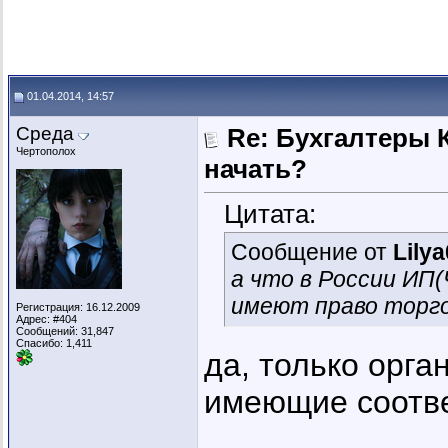
01.04.2014, 14:57
Среда
Re: Бухгалтеры К
Чертополох
начать?
Цитата:
Сообщение от
Lily
а что в России ИП
имеют право торго
Регистрация: 16.12.2009
Адрес: #404
Сообщений: 31,847
Спасибо: 1,411
да, только орг
имеющие соотв
_________________