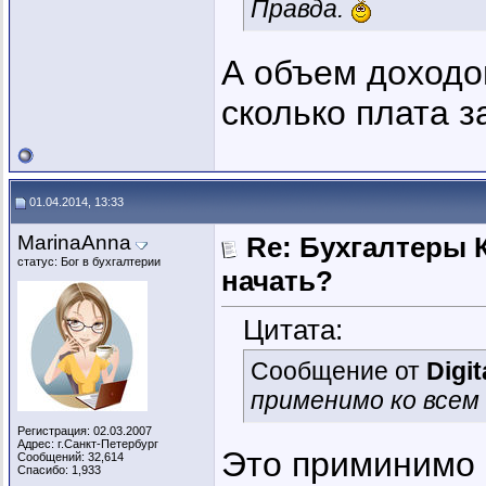
Правда.
А объем доходо
сколько плата з
01.04.2014, 13:33
MarinaAnna
Re: Бухгалтеры К
статус: Бог в бухгалтерии
начать?
Цитата:
Сообщение от
Digit
применимо ко всем
Регистрация: 02.03.2007
Адрес: г.Санкт-Петербург
Это приминимо 
Сообщений: 32,614
Спасибо: 1,933