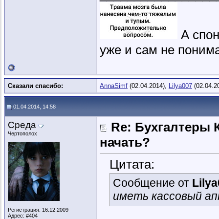
А спон
уже и сам не понима
Сказали спасибо:
AnnaSimf
(02.04.2014),
Lilya007
(02.04.2
01.04.2014, 14:58
Среда
Re: Бухгалтеры К
Чертополох
начать?
Цитата:
Сообщение от
Lily
иметь кассовый а
Регистрация: 16.12.2009
Адрес: #404