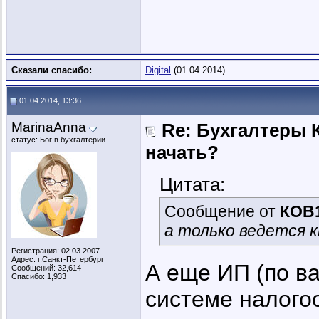
Сказали спасибо:
Digital
(01.04.2014)
01.04.2014, 13:36
MarinaAnna
Re: Бухгалтеры К
статус: Бог в бухгалтерии
начать?
Цитата:
Сообщение от
КОВ
а только ведется к
Регистрация: 02.03.2007
Адрес: г.Санкт-Петербург
А еще ИП (по в
Сообщений: 32,614
Спасибо: 1,933
системе налого