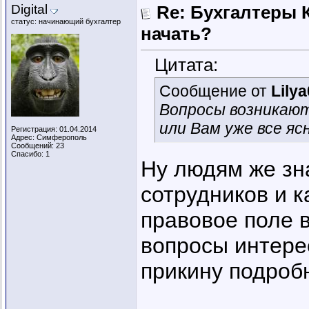
Digital
Re: Бухгалтеры К
статус: начинающий бухгалтер
начать?
Цитата:
Сообщение от
Lily
Вопросы возникают
или Вам уже все яс
Регистрация: 01.04.2014
Адрес: Симферополь
Сообщений: 23
Спасибо: 1
Ну людям же зна
сотрудников и к
правовое поле в
вопросы интере
прикину подробн