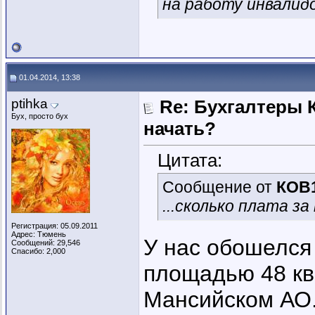
на работу инвалидо
01.04.2014, 13:38
ptihka
Re: Бухгалтеры К
Бух, просто бух
начать?
Цитата:
Сообщение от
КОВ
...сколько плата з
Регистрация: 05.09.2011
Адрес: Тюмень
У нас обошелся 
Сообщений: 29,546
Спасибо: 2,000
площадью 48 кв
Мансийском АО