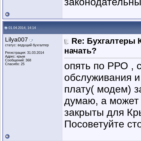
законодательны
01.04.2014, 14:14
Lilya007
Re: Бухгалтеры К
статус: ведущий бухгалтер
начать?
Регистрация: 31.03.2014
Адрес: крым
Сообщений: 368
опять по РРО , 
Спасибо: 25
обслуживания и
плату( модем) з
думаю, а может 
закрыты для Кр
Посоветуйте сто