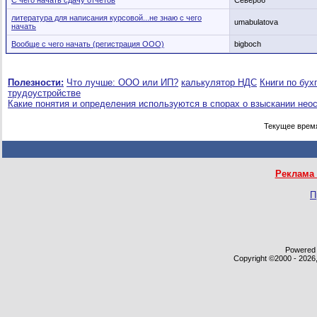
С чего начать сдачу отчетов
Север86
литература для написания курсовой...не знаю с чего
umabulatova
начать
Вообще с чего начать (регистрация ООО)
bigboch
Полезности:
Что лучше: ООО или ИП?
калькулятор НДС
Книги по бух
трудоустройстве
Какие понятия и определения используются в спорах о взыскании нео
Текущее врем
Реклама 
П
Powered b
Copyright ©2000 - 2026,