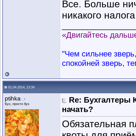
Все. Больше ни
никакого налога
_________________
«Двигайтесь дальше
"Чем сильнее зверь, 
спокойней зверь, те
01.04.2014, 13:34
ptihka
Re: Бухгалтеры К
Бух, просто бух
начать?
Обязательная п
квоты для приё