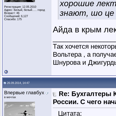
хорошие лекто
Регистрация: 12.05.2010
Адрес: Белый, белый...... город
знают, шо це
Возраст: 46
Сообщений: 6,127
Спасибо: 175
Айда в крым ле
_________________
Так хочется некото
Вольтера , а получ
Шнурова и Джигурды
26.09.2014, 14:47
Впервые главбух
Re: Бухгалтеры 
в мечтах
России. C чего нач
Цитата: