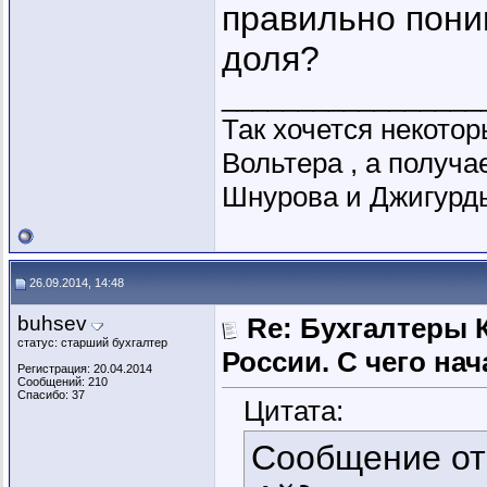
правильно пони
доля?
_________________
Так хочется некото
Вольтера , а получ
Шнурова и Джигурды
26.09.2014, 14:48
buhsev
Re: Бухгалтеры 
статус: старший бухгалтер
России. C чего нач
Регистрация: 20.04.2014
Сообщений: 210
Спасибо: 37
Цитата:
Сообщение о