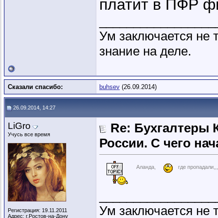
платит в ПФР ф
_________________
Ум заключается не т
знание на деле.
Сказали спасибо:
buhsev
(26.09.2014)
26.09.2014, 14:27
LiGro
Re: Бухгалтеры 
Учусь все время
России. C чего нач
Аланда,
где пропадали,,,
_________________
Ум заключается не т
Регистрация: 19.11.2011
Адрес: г.Ростов-на-Дону