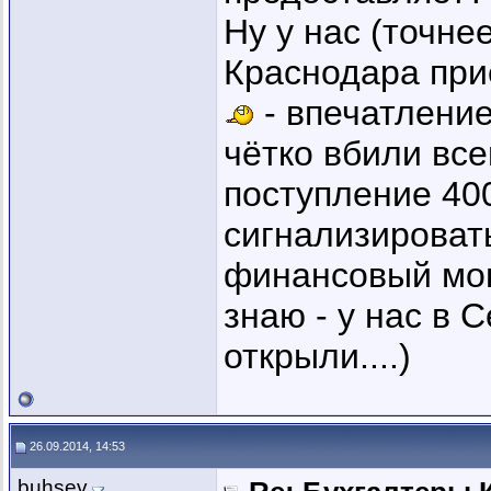
Ну у нас (точне
Краснодара при
- впечатление
чётко вбили все
поступление 40
сигнализироват
финансовый мони
знаю - у нас в 
открыли....)
26.09.2014, 14:53
buhsev