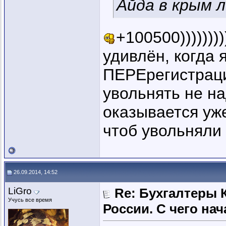
Айда в крым 
+100500))))))))
удивлён, когда 
ПЕРЕрегистраци
увольнять не на
оказывается уже
чтоб увольняли 
26.09.2014, 14:52
LiGro
Re: Бухгалтеры 
Учусь все время
России. C чего нач