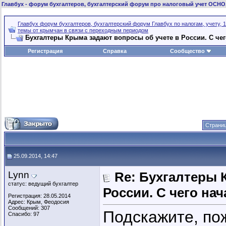
Главбух
- форум бухгалтеров, бухгалтерский форум про налоговый учет ОСНО
Главбух форум бухгалтеров, бухгалтерский форум Главбух по налогам, учету, 1
темы от крымчан в связи с переходным периодом
Бухгалтеры Крыма задают вопросы об учете в России. C чег
Регистрация
Справка
Сообщество
Страниц
25.09.2014, 14:47
Lynn
Re: Бухгалтеры 
статус: ведущий бухгалтер
России. C чего нач
Регистрация: 28.05.2014
Адрес: Крым, Феодосия
Сообщений: 307
Подскажите, пож
Спасибо: 97