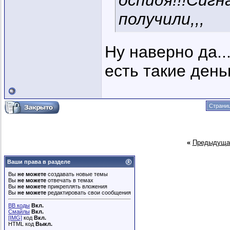
оспидя!!!Сигн
получили,,,
Ну наверно да...
есть такие деньг
Страниц
«
Предыдуща
Ваши права в разделе
Вы
не можете
создавать новые темы
Вы
не можете
отвечать в темах
Вы
не можете
прикреплять вложения
Вы
не можете
редактировать свои сообщения
BB коды
Вкл.
Смайлы
Вкл.
[IMG]
код
Вкл.
HTML код
Выкл.