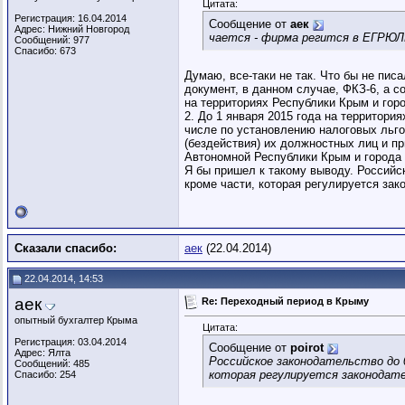
Цитата:
Регистрация: 16.04.2014
Сообщение от
аек
Адрес: Нижний Новгород
чается - фирма регится в ЕГРЮЛЕ
Сообщений: 977
Спасибо: 673
Думаю, все-таки не так. Что бы не пис
документ, в данном случае, ФКЗ-6, а с
на территориях Республики Крым и гор
2. До 1 января 2015 года на территор
числе по установлению налоговых льго
(бездействия) их должностных лиц и п
Автономной Республики Крым и города 
Я бы пришел к такому выводу. Российс
кроме части, которая регулируется зак
Сказали спасибо:
аек
(22.04.2014)
22.04.2014, 14:53
аек
Re: Переходный период в Крыму
опытный бухгалтер Крыма
Цитата:
Регистрация: 03.04.2014
Сообщение от
poirot
Адрес: Ялта
Российское законодательство до 
Сообщений: 485
которая регулируется законодате
Спасибо: 254