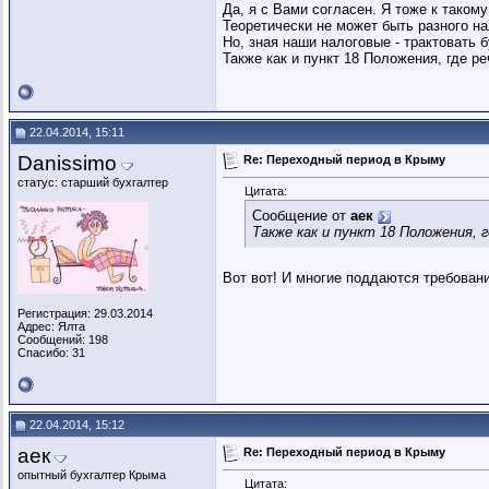
Да, я с Вами согласен. Я тоже к таком
Теоретически не может быть разного н
Но, зная наши налоговые - трактовать б
Также как и пункт 18 Положения, где р
22.04.2014, 15:11
Danissimo
Re: Переходный период в Крыму
статус: старший бухгалтер
Цитата:
Сообщение от
аек
Также как и пункт 18 Положения, 
Вот вот! И многие поддаются требовани
Регистрация: 29.03.2014
Адрес: Ялта
Сообщений: 198
Спасибо: 31
22.04.2014, 15:12
аек
Re: Переходный период в Крыму
опытный бухгалтер Крыма
Цитата: