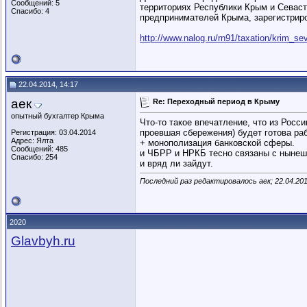
Сообщений: 5
территориях Республики Крым и Севаст
Спасибо: 4
предпринимателей Крыма, зарегистриро
http://www.nalog.ru/rn91/taxation/krim_se
22.04.2014, 14:17
аек
Re: Переходный период в Крыму
опытный бухгалтер Крыма
Что-то такое впечатление, что из Росс
проевшая сбережения) будет готова раб
Регистрация: 03.04.2014
Адрес: Ялта
+ монополизация банковской сферы.
Сообщений: 485
и ЧБРР и НРКБ тесно связаны с нынешн
Спасибо: 254
и вряд ли зайдут.
Последний раз редактировалось аек; 22.04.20
2020
Glavbyh.ru