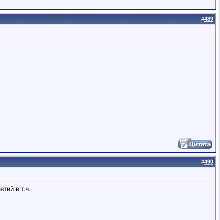
#
489
#
490
тий в т.ч.