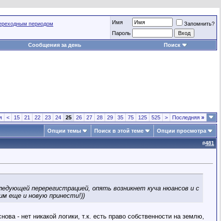
Имя
переходным периодом
Запомнить?
Пароль
Сообщения за день
Поиск
я
<
15
21
22
23
24
25
26
27
28
29
35
75
125
525
>
Последняя
»
Опции темы
Поиск в этой теме
Опции просмотра
#
481
ледующей перерегистрацией, опять возникнет куча нюансов и с
м еще и новую принести!))
ова - нет никакой логики, т.к. есть право собственности на землю,