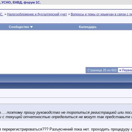
, УСНО, ЕНВД, форум 1С.
С.
>
Налогообложение и бухгалтерский учет
>
Вопросы и темы от крымчан в связи с 
Сообщество
Календарь
Страница 25 из 602
«
Перва
.....поэтому прошу руководство не торопиться регистрацией или пос
ки с текущей отчетностью определиться не могут так представьте и
 перерегистрироваться??? Разъяснений пока нет. проходить процедуру сн