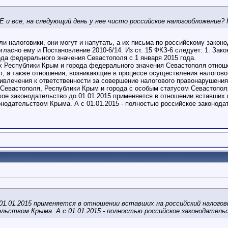
 и все, на следующий день у нее чисто российское налогообложение? 
али налоговики, они могут и напутать, а их письма по российскому зак
огласно ему и Постановление 2010-6/14. Из ст. 15 ФКЗ-6 следует: 1. За
ода федерального значения Севастополя с 1 января 2015 года.
иях Республики Крым и города федерального значения Севастополя отнош
т, а также отношения, возникающие в процессе осуществления налоговог
ривлечения к ответственности за совершение налогового правонарушени
Севастополя, Республики Крым и города с особым статусом Севастопол
кое законодательство до 01.01.2015 применяется в отношении вставших
онодательством Крыма. А с 01.01.2015 - полностью российское законода
01.01.2015 применяется в отношении вставших на российский налогов
льством Крыма. А с 01.01.2015 - полностью российское законодатель