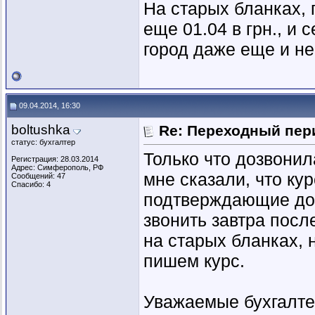
На старых бланках, 
еще 01.04 в грн., и 
город даже еще и не
09.04.2014, 16:30
boltushka
Re: Переходный пер
статус: бухгалтер
Только что дозвонил
Регистрация: 28.03.2014
Адрес: Симферополь, РФ
мне сказали, что ку
Сообщений: 47
Спасибо: 4
подтверждающие док
звонить завтра посл
на старых бланках, н
пишем курс.
Уважаемые бухгалтер