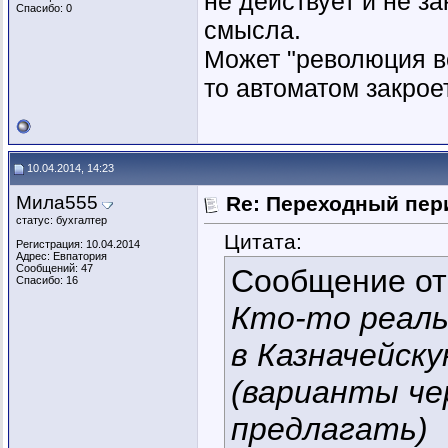
не действует и не з
Спасибо: 0
смысла.
Может "революция вс
то автоматом закрое
10.04.2014, 14:23
Мила555
Re: Переходный пер
статус: бухгалтер
Цитата:
Регистрация: 10.04.2014
Адрес: Евпатория
Сообщений: 47
Сообщение о
Спасибо: 16
Кто-то реаль
в Казначейску
(варианты че
предлагать)