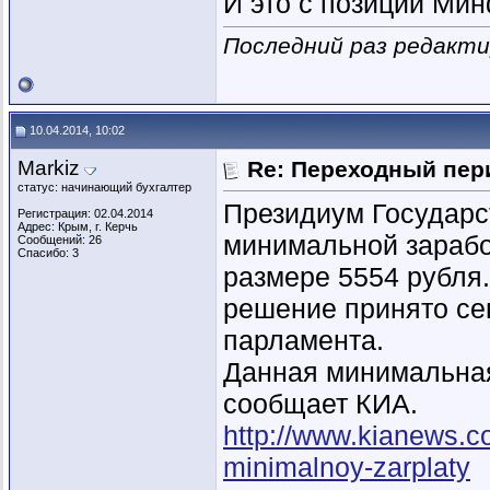
И это с позиции Мин
Последний раз редактир
10.04.2014, 10:02
Markiz
Re: Переходный пер
статус: начинающий бухгалтер
Президиум Государс
Регистрация: 02.04.2014
Адрес: Крым, г. Керчь
минимальной зарабо
Сообщений: 26
Спасибо: 3
размере 5554 рубля.
решение принято се
парламента.
Данная минимальная 
сообщает КИА.
http://www.kianews.c
minimalnoy-zarplaty