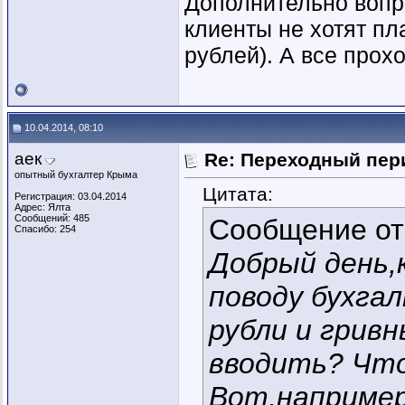
Дополнительно вопро
клиенты не хотят пла
рублей). А все прохо
10.04.2014, 08:10
аек
Re: Переходный пер
опытный бухгалтер Крыма
Цитата:
Регистрация: 03.04.2014
Адрес: Ялта
Сообщений: 485
Сообщение о
Спасибо: 254
Добрый день,к
поводу бухга
рубли и гривн
вводить? Чт
Вот,например