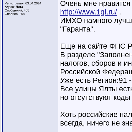
Очень мне нравится
Регистрация: 03.04.2014
Адрес: Ялта
http://www.1gl.ru/
.
Сообщений: 485
Спасибо: 254
ИМХО намного лучше
"Гаранта".
Еще на сайте ФНС 
В разделе "Заполне
налогов, сборов и 
Российской Федерац
Уже есть Регион:91
Все улицы Ялты есть 
но отсутствуют код
Хоть российские нал
всегда, ничего не зн