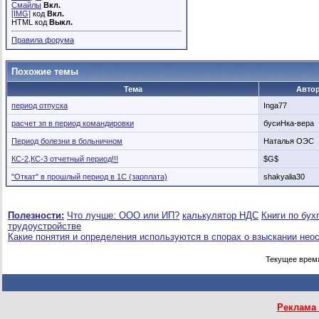
Смайлы
Вкл.
[IMG]
код
Вкл.
HTML код
Выкл.
Правила форума
Похожие темы
Тема
Авто
период отпуска
Inga77
расчет зп в период командировки
бусиНка-вера
Период болезни в больничном
Наталья ОЭС
КС-2,КС-3 отчетный период!!!
$G$
"Откат" в прошлый период в 1С (зарплата)
shakyalia30
Полезности:
Что лучше: ООО или ИП?
калькулятор НДС
Книги по бух
трудоустройстве
Какие понятия и определения используются в спорах о взыскании нео
Текущее врем
Реклама 