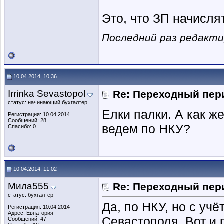
Это, что ЗП начисля
Последний раз редактир
10.04.2014, 10:36
Irrinka Sevastopol
Re: Переходный пер
статус: начинающий бухгалтер
Елки палки. А как ж
Регистрация: 10.04.2014
Сообщений: 28
ведем по НКУ?
Спасибо: 0
10.04.2014, 11:02
Мила555
Re: Переходный пер
статус: бухгалтер
Да, по НКУ, но с уч
Регистрация: 10.04.2014
Адрес: Евпатория
Севастополя. Вот и 
Сообщений: 47