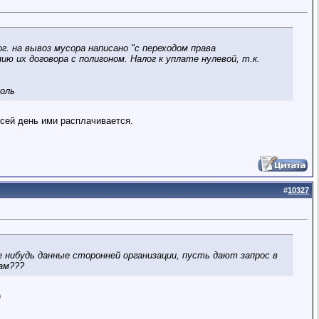
ог. на вывоз мусора написано "с переходом права
ю их договора с полигоном. Налог к уплате нулевой, т.к.
ноль
 сей день ими расплачивается.
#
10327
 нибудь данные сторонней организации, пусть дают запрос в
ам???
)