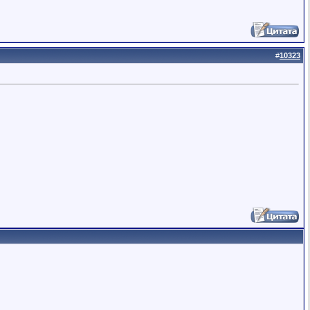
#
10323