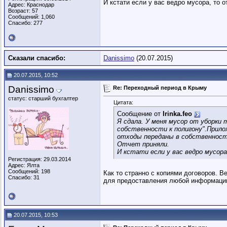
И кстати если у вас ведро мусора, то о
Адрес: Краснодар
Возраст: 57
Сообщений: 1,060
Спасибо: 277
Сказали спасибо:
Danissimo
(20.07.2015)
20.07.2015, 10:52
Danissimo
Re: Переходный период в Крыму
статус: старший бухгалтер
Цитата:
Сообщение от
Irinka.feo
Я сдала. У меня мусор от уборки 
собственности к полигону".Прилож
отходы переданы в собственность
Отчет приняли.
И кстати если у вас ведро мусор
Регистрация: 29.03.2014
Адрес: Ялта
Сообщений: 198
Как то странно с копиями договоров. В
Спасибо: 31
для предоставления любой информации
20.07.2015, 10:53