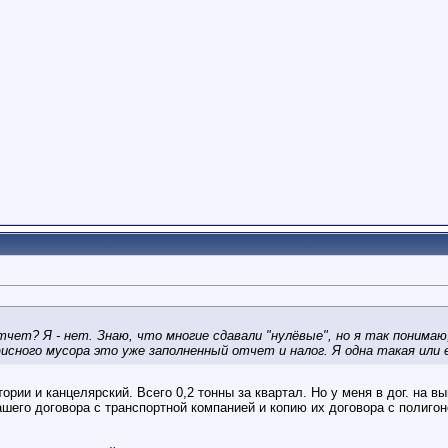
тчет? Я - нет. Знаю, что многие сдавали "нулёвые", но я так понима
сного мусора это уже заполненный отчет и налог. Я одна такая или е
тории и канцелярский. Всего 0,2 тонны за квартал. Но у меня в дог. на 
шего договора с транспортной компанией и копию их договора с полигоно