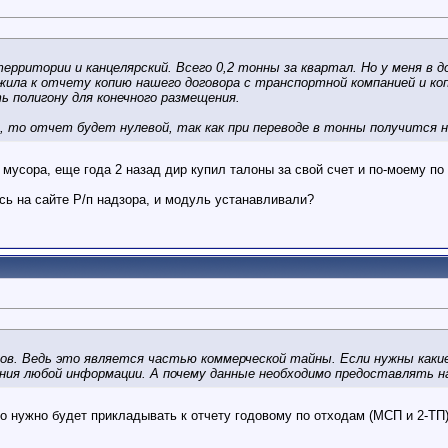
территории и канцелярский. Всего 0,2 тонны за квартал. Но у меня в д
ила к отчету копию нашего договора с транспортной компанией и копи
 полигону для конечного размещения.
а, то отчет будет нулевой, так как при переводе в тонны получится 
 мусора, еще года 2 назад дир купил талоны за свой счет и по-моему по
сь на сайте Р/п надзора, и модуль устанавливали?
ров. Ведь это является частью коммерческой тайны. Если нужны какие
ния любой информации. А почему данные необходимо предоставлять н
но нужно будет прикладывать к отчету годовому по отходам (МСП и 2-ТП