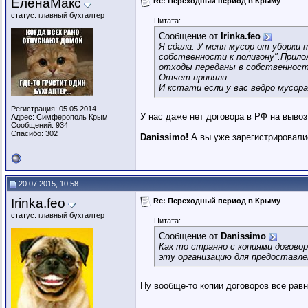
ЕленаМакс
Re: Переходный период в Крыму
статус: главный бухгалтер
Цитата:
Сообщение от
Irinka.feo
Я сдала. У меня мусор от уборки 
собственности к полигону".Прилож
отходы переданы в собственность
Отчет приняли.
И кстати если у вас ведро мусор
Регистрация: 05.05.2014
У нас даже нет договора в РФ на вывоз
Адрес: Симферополь Крым
Сообщений: 934
Спасибо: 302
Danissimo!
А вы уже зарегистрировали
20.07.2015, 10:58
Irinka.feo
Re: Переходный период в Крыму
статус: главный бухгалтер
Цитата:
Сообщение от
Danissimo
Как то странно с копиями догово
эту организацию для предоставле
Ну вообще-то копии договоров все рав