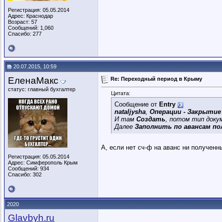
Регистрация: 05.05.2014
Адрес: Краснодар
Возраст: 57
Сообщений: 1,060
Спасибо: 277
20.07.2015, 10:59
ЕленаМакс
Re: Переходный период в Крыму
статус: главный бухгалтер
Цитата:
Сообщение от
Entry
nataljysha
,
Операции - Закрытие
И там
Создать
, потом тип док
Далее
Заполнить по авансам по
А, если нет сч-ф на аванс ни получен
Регистрация: 05.05.2014
Адрес: Симферополь Крым
Сообщений: 934
Спасибо: 302
2020
Glavbyh.ru