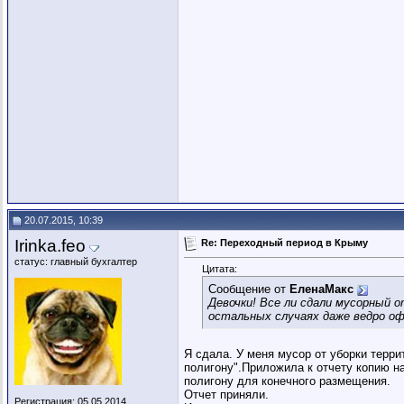
20.07.2015, 10:39
Irinka.feo
Re: Переходный период в Крыму
статус: главный бухгалтер
Цитата:
Сообщение от
ЕленаМакс
Девочки! Все ли сдали мусорный о
остальных случаях даже ведро офи
Я сдала. У меня мусор от уборки терри
полигону".Приложила к отчету копию на
полигону для конечного размещения.
Отчет приняли.
Регистрация: 05.05.2014