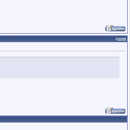
#
10328