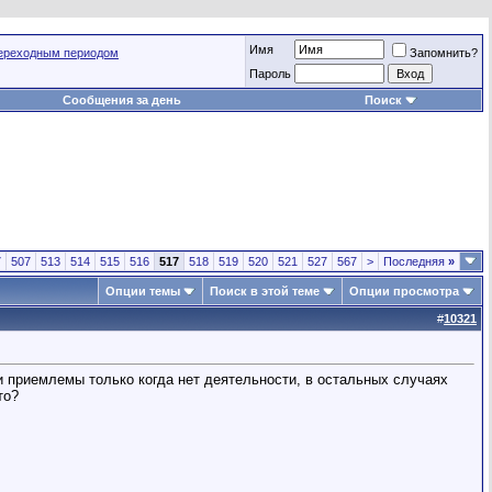
Имя
переходным периодом
Запомнить?
Пароль
Сообщения за день
Поиск
7
507
513
514
515
516
517
518
519
520
521
527
567
>
Последняя
»
Опции темы
Поиск в этой теме
Опции просмотра
#
10321
ни приемлемы только когда нет деятельности, в остальных случаях
то?