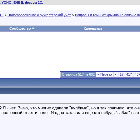
, УСНО, ЕНВД, форум 1С.
С.
>
Налогообложение и бухгалтерский учет
>
Вопросы и темы от крымчан в связи с 
Сообщество
Календарь
Страница 517 из 602
«
Первая
<
17
417
46
 Я - нет. Знаю, что многие сдавали "нулёвые", но я так понимаю, что о
полненный отчет и налог. Я одна такая или еще кто-нибудь "забил" на э