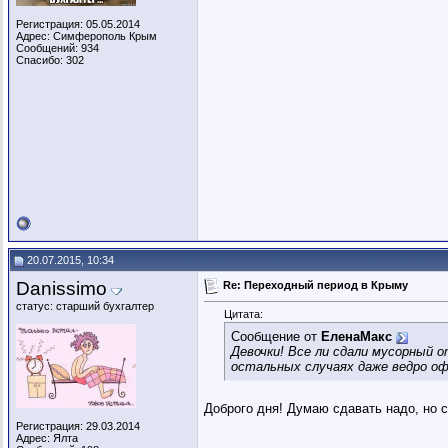
Регистрация: 05.05.2014
Адрес: Симферополь Крым
Сообщений: 934
Спасибо: 302
20.07.2015, 10:34
Danissimo
Re: Переходный период в Крыму
статус: старший бухгалтер
Цитата:
Сообщение от
ЕленаМакс
Девочки! Все ли сдали мусорный о
остальных случаях даже ведро офи
Доброго дня! Думаю сдавать надо, но с
Регистрация: 29.03.2014
Адрес: Ялта