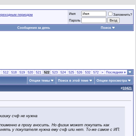
Имя
переходным периодом
Запомнить?
Пароль
Сообщения за день
Поиск
2
512
518
519
520
521
522
523
524
525
526
532
572
>
Последняя
»
Опции темы
Поиск в этой теме
Опции просмотра
#
10421
физику счф не нужна
поименно в прогу вносить. Но физик может покупать как
чнять у покупателя нужна ему счф или нет. То-же самое с ИП.