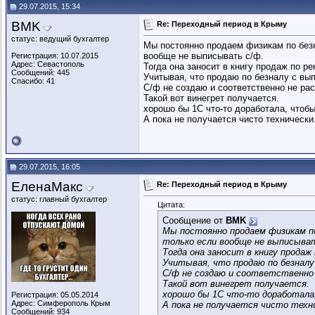
29.07.2015, 15:34
BMK
Re: Переходный период в Крыму
статус: ведущий бухгалтер
Мы постоянно продаем физикам по безна
вообще не выписывать с/ф.
Регистрация: 10.07.2015
Адрес: Севастополь
Тогда она заносит в книгу продаж по р
Сообщений: 445
Учитывая, что продаю по безналу с вып
Спасибо: 41
С/ф не создаю и соответственно не ра
Такой вот винегрет получается.
хорошо бы 1С что-то доработала, чтоб
А пока не получается чисто технически
29.07.2015, 16:05
ЕленаМакс
Re: Переходный период в Крыму
статус: главный бухгалтер
Цитата:
Сообщение от
BMK
Мы постоянно продаем физикам по
только если вообще не выписыват
Тогда она заносит в книгу продаж
Учитывая, что продаю по безналу 
С/ф не создаю и соответственно
Такой вот винегрет получается.
хорошо бы 1С что-то доработала,
Регистрация: 05.05.2014
Адрес: Симферополь Крым
А пока не получается чисто техн
Сообщений: 934