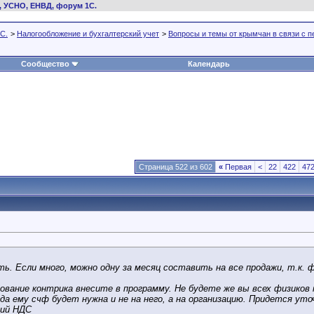
, УСНО, ЕНВД, форум 1С.
С.
>
Налогообложение и бухгалтерский учет
>
Вопросы и темы от крымчан в связи с 
Сообщество
Календарь
Страница 522 из 602
«
Первая
<
22
422
47
ть. Если много, можно одну за месяц составить на все продажи, т.к. 
ование контрика внесите в программу. Не будете же вы всех физиков 
а ему счф будет нужна и не на него, а на организацию. Придется уто
щий НДС