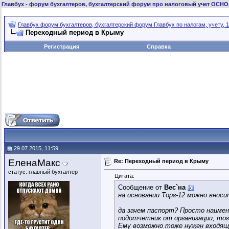
Главбух
- форум бухгалтеров, бухгалтерский форум про налоговый учет ОСНО
Главбух форум бухгалтеров, бухгалтерский форум Главбух по налогам, учету, 1
Переходный период в Крыму
Регистрация
Справка
29.07.2015, 11:59
ЕленаМакс
Re: Переходный период в Крыму
статус: главный бухгалтер
Цитата:
Сообщение от
Вес`на
на основании Торг-12 можно вноси
да зачем паспорт? Просто наимен
подотчетник от организации, тогд
Ему возможно тоже нужен входя