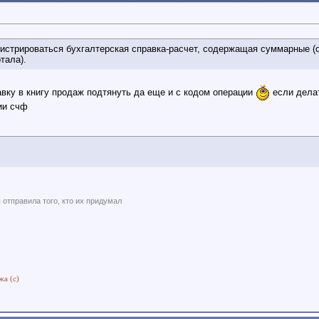
гистрироваться бухгалтерская справка-расчет, содержащая суммарные 
тала).
авку в книгу продаж подтянуть да еще и с кодом операции
если делат
ии счф
ы отправила того, кто их придумал
жа (с)