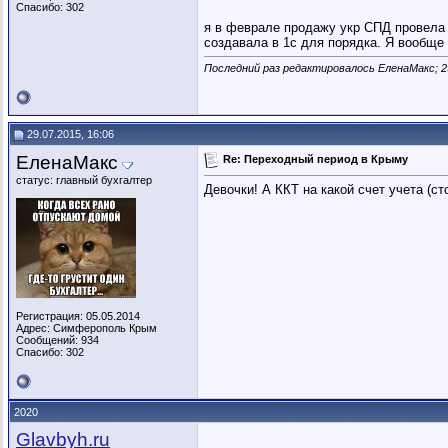
Спасибо: 302
я в феврале продажу укр СПД провела в
создавала в 1с для порядка. Я вообще
Последний раз редактировалось ЕленаМакс; 2
29.07.2015, 16:06
ЕленаМакс
Re: Переходный период в Крыму
статус: главный бухгалтер
Девочки! А ККТ на какой счет учета (с
Регистрация: 05.05.2014
Адрес: Симферополь Крым
Сообщений: 934
Спасибо: 302
2020
Glavbyh.ru