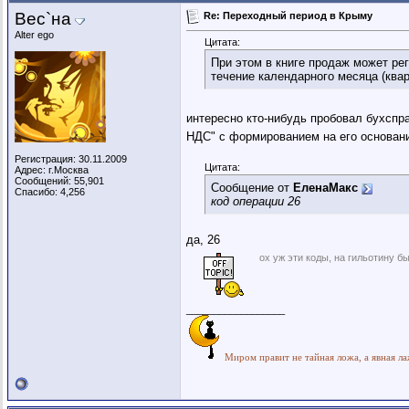
Вес`на
Re: Переходный период в Крыму
Alter ego
Цитата:
При этом в книге продаж может ре
течение календарного месяца (квар
интересно кто-нибудь пробовал бухспр
НДС" с формированием на его основан
Регистрация: 30.11.2009
Цитата:
Адрес: г.Москва
Сообщений: 55,901
Сообщение от
ЕленаМакс
Спасибо: 4,256
код операции 26
да, 26
ох уж эти коды, на гильотину б
__________________
Миром правит не тайная ложа, а явная ла