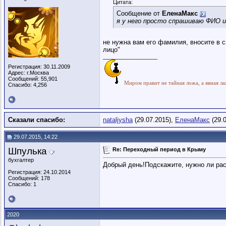
Цитата:
Сообщение от
ЕленаМакс
я у него просто спрашиваю ФИО и
не нужна вам его фамилия, вносите в 
лицо"
__________________
Регистрация: 30.11.2009
Адрес: г.Москва
Сообщений: 55,901
Миром правит не тайная ложа, а явная ла
Спасибо: 4,256
Сказали спасибо:
nataljysha
(29.07.2015),
ЕленаМакс
(29.0
29.07.2015, 14:22
Шпулька
Re: Переходный период в Крыму
бухгалтер
Добрый день!Подскажите, нужно ли рас
Регистрация: 24.10.2014
Сообщений: 178
Спасибо: 1
2020