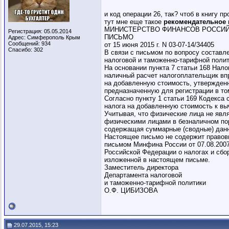
и код операции 26, так? чтоб в книгу п
тут мне еще такое
рекомендательное
МИНИСТЕРСТВО ФИНАНСОВ РОССИ
Регистрация: 05.05.2014
ПИСЬМО
Адрес: Симферополь Крым
Сообщений: 934
от 15 июня 2015 г. N 03-07-14/34405
Спасибо: 302
В связи с письмом по вопросу составл
налоговой и таможенно-тарифной полит
На основании пункта 7 статьи 168 Нал
наличный расчет налогоплательщик впр
на добавленную стоимость, утвержденн
предназначенную для регистрации в то
Согласно пункту 1 статьи 169 Кодекса
налога на добавленную стоимость к вы
Учитывая, что физические лица не явл
физическими лицами в безналичном пор
содержащая суммарные (сводные) данн
Настоящее письмо не содержит правов
письмом Минфина России от 07.08.2007
Российской Федерации о налогах и сбо
изложенной в настоящем письме.
Заместитель директора
Департамента налоговой
и таможенно-тарифной политики
О.Ф. ЦИБИЗОВА
29.07.2015, 15:23