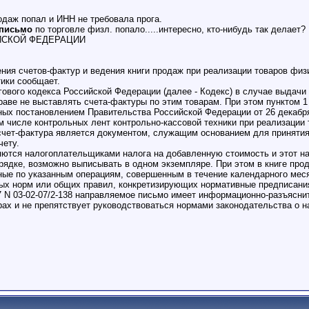
родаж попал и ИНН не требовала прога.
 письмо
по торговле физл. попало.....интересно, кто-нибудь так делает?
ЙСКОЙ ФЕДЕРАЦИИ
ения счетов-фактур и ведения книги продаж при реализации товаров фи
ики сообщает.
огового кодекса Российской Федерации (далее - Кодекс) в случае выдач
аве не выставлять счета-фактуры по этим товарам. При этом пунктом 1
ых постановлением Правительства Российской Федерации от 26 декабря 2
м числе контрольных лент контрольно-кассовой техники при реализации 
 счет-фактура является документом, служащим основанием для приняти
чету.
яются налогоплательщиками налога на добавленную стоимость и этот на
ядке, возможно выписывать в одном экземпляре. При этом в книге прод
ые по указанным операциям, совершенным в течение календарного месяц
ых норм или общих правил, конкретизирующих нормативные предписания,
 N 03-02-07/2-138 направляемое письмо имеет информационно-разъясни
рах и не препятствует руководствоваться нормами законодательства о н