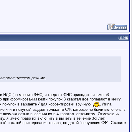
#
11265
 автоматическом режиме.
е НДС (по мнению ФНС, и тогда от ФНС приходит письмо об
 при формировании книги покупок 3 квартал все попадают в книгу.
у покупок в варианте -"для корректировки вручную"
(типа
е книги покупок" выдает только те СФ, которые не были включены в
о с возможностью внесения их в 4 квартал -автоматом. Отмечаю их
у, я имею право их включить в вычеты в течение 3-х лет.
пок" с датой приходования товара, но датой "получения СФ". Скажите