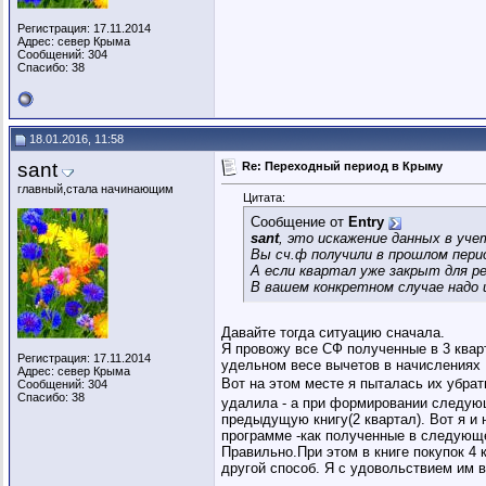
Регистрация: 17.11.2014
Адрес: север Крыма
Сообщений: 304
Спасибо: 38
18.01.2016, 11:58
sant
Re: Переходный период в Крыму
главный,стала начинающим
Цитата:
Сообщение от
Entry
sant
, это искажение данных в уче
Вы сч.ф получили в прошлом пери
А если квартал уже закрыт для р
В вашем конкретном случае надо 
Давайте тогда ситуацию сначала.
Я провожу все СФ полученные в 3 квар
Регистрация: 17.11.2014
удельном весе вычетов в начислениях 
Адрес: север Крыма
Вот на этом месте я пыталась их убрат
Сообщений: 304
Спасибо: 38
удалила - а при формировании следующ
предыдущую книгу(2 квартал). Вот я и 
программе -как полученные в следующем
Правильно.При этом в книге покупок 4 
другой способ. Я с удовольствием им 