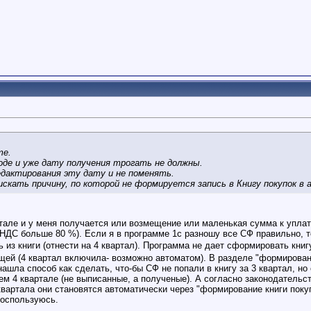
те.
оде и уже дату получения трогать не должны.
едактирования эту дату и не поменять.
искать причину, по которой не формируется запись в Книгу покупок в
тале и у меня получается или возмещение или маленькая сумма к уплат
НДС больше 80 %). Если я в программе 1с разношу все СФ правильно, то
ь из книги (отнести на 4 квартал). Программа не дает сформировать книг
ей (4 квартал включила- возможно автоматом). В разделе "формировани
нашла способ как сделать, что-бы СФ не попали в книгу за 3 квартал, н
 4 квартале (не выписанные, а полученые). А согласно законодательств
квартала они становятся автоматически через "формирование книги поку
воспользуюсь.