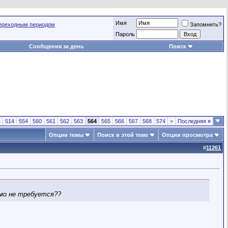
Имя
переходным периодом
Запомнить?
Пароль
Сообщения за день
Поиск
4
514
554
560
561
562
563
564
565
566
567
568
574
>
Последняя
»
Опции темы
Поиск в этой теме
Опции просмотра
#
11261
ьмо не требуется??