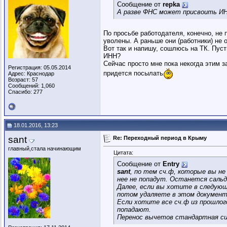
Сообщение от
repka
А разве ФНС может присвоить ИН
По просьбе работодателя, конечно, не 
уволены. А раньше они (работники) не
Вот так и напишу, сошлюсь на ТК. Пус
ИНН?
Сейчас просто мне пока некогда этим 
Регистрация: 05.05.2014
придется посылать
Адрес: Краснодар
Возраст: 57
Сообщений: 1,060
Спасибо: 277
18.01.2016, 13:23
sant
Re: Переходный период в Крыму
главный,стала начинающим
Цитата:
Сообщение от
Entry
sant
, по тем сч.ф, которые вы не
нее не попадут. Останется сальд
Далее, если вы хотите в следующ
потом удаляете в этом документе
Если хотите все сч.ф из прошлог
попадают.
Перенос вычетов стандартная си