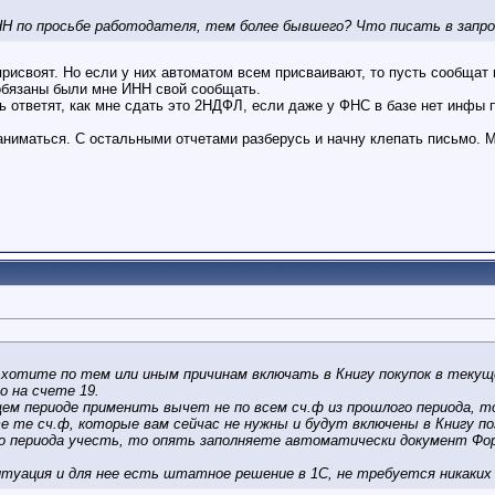
Н по просьбе работодателя, тем более бывшего? Что писать в запро
присвоят. Но если у них автоматом всем присваивают, то пусть сообщат 
 обязаны были мне ИНН свой сообщать.
ть ответят, как мне сдать это 2НДФЛ, если даже у ФНС в базе нет инфы
заниматься. С остальными отчетами разберусь и начну клепать письмо. 
 хотите по тем или иным причинам включать в Книгу покупок в текуще
о на счете 19.
ем периоде применить вычет не по всем сч.ф из прошлого периода, т
 те сч.ф, которые вам сейчас не нужны и будут включены в Книгу по
о периода учесть, то опять заполняете автоматически документ Форми
туация и для нее есть штатное решение в 1С, не требуется никаких