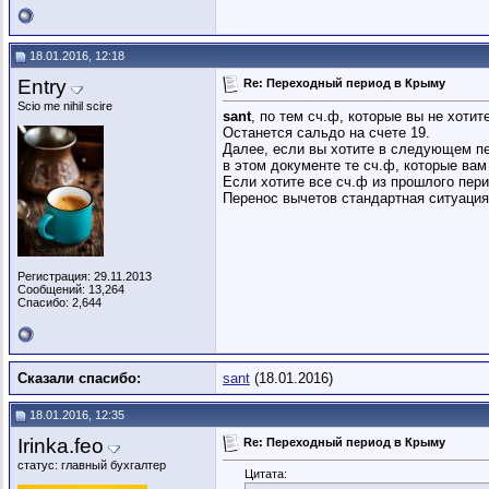
18.01.2016, 12:18
Entry
Re: Переходный период в Крыму
Scio me nihil scire
sant
, по тем сч.ф, которые вы не хоти
Останется сальдо на счете 19.
Далее, если вы хотите в следующем пе
в этом документе те сч.ф, которые вам
Если хотите все сч.ф из прошлого пери
Перенос вычетов стандартная ситуация
Регистрация: 29.11.2013
Сообщений: 13,264
Спасибо: 2,644
Сказали спасибо:
sant
(18.01.2016)
18.01.2016, 12:35
Irinka.feo
Re: Переходный период в Крыму
статус: главный бухгалтер
Цитата: