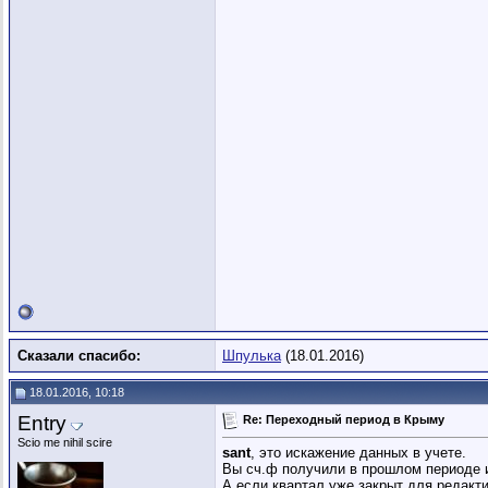
Сказали спасибо:
Шпулька
(18.01.2016)
18.01.2016, 10:18
Entry
Re: Переходный период в Крыму
Scio me nihil scire
sant
, это искажение данных в учете.
Вы сч.ф получили в прошлом периоде и
А если квартал уже закрыт для редакти