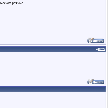
тическом режиме.
#
11263