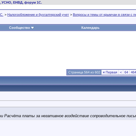
, УСНО, ЕНВД, форум 1С.
С.
>
Налогообложение и бухгалтерский учет
>
Вопросы и темы от крымчан в связи с 
Сообщество
Календарь
Страница 564 из 602
«
Первая
<
64
46
ачи Расчёта платы за негативное воздействие сопроводительное пис