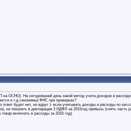
П на ОСНО). На сегодняшний день какой метод учета доходов и расход
ается и т.д синонимы) ФНС при проверках?
 ответ будет нет, но вдруг )- если учитывать доходы и расходы по ка
и), но показать в декларации 3 НДФЛ за 2015год прибыль (снять часть р
товар включить в расходы за 2016 год).