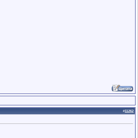
#
11262