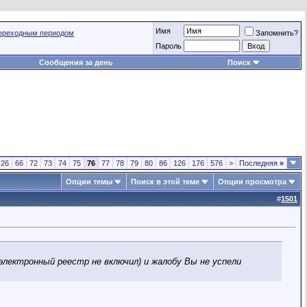
Имя
переходным периодом
Запомнить?
Пароль
Сообщения за день
Поиск
26
66
72
73
74
75
76
77
78
79
80
86
126
176
576
>
Последняя
»
Опции темы
Поиск в этой теме
Опции просмотра
#
1501
 электронный реестр не включил) и жалобу Вы не успели