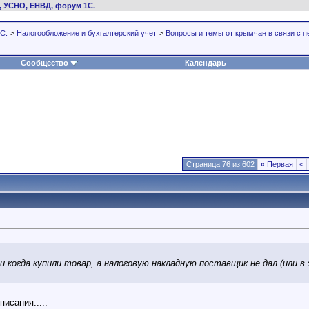
, УСНО, ЕНВД, форум 1С.
С.
>
Налогообложение и бухгалтерский учет
>
Вопросы и темы от крымчан в связи с 
Сообщество
Календарь
Страница 76 из 602
«
Первая
<
и когда купили товар, а налоговую накладную поставщик не дал (или в
исания.....