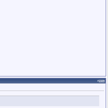
#
1509