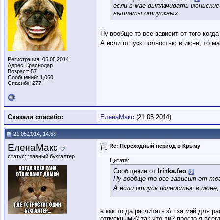
если в мае выплачивать июньские
выплаты отпускных
Ну вообще-то все зависит от того когда
А если отпуск полностью в июне, то ма
Регистрация: 05.05.2014
Адрес: Краснодар
Возраст: 57
Сообщений: 1,060
Спасибо: 277
Сказали спасибо:
ЕленаМакс
(21.05.2014)
21.05.2014, 14:58
ЕленаМакс
Re: Переходный период в Крыму
статус: главный бухгалтер
Цитата:
Сообщение от
Irinka.feo
Ну вообще-то все зависит от того
А если отпуск полностью в июне,
а как тогда расчитать з\п за май для 
отпускными? так что ли? просто я все