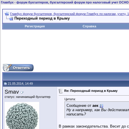
Главбух
- форум бухгалтеров, бухгалтерский форум про налоговый учет ОСНО
Главбух форум бухгалтеров, бухгалтерский форум Главбух по налогам, учету, 1
Переходный период в Крыму
Регистрация
Справка
21.05.2014, 14:49
Smav
Re: Переходный период в Крыму
статус: начинающий бухгалтер
Цитата:
Сообщение от
аек
Ну а например, как Вы действовал
написать?
В рамках законодательства. Весит до сп