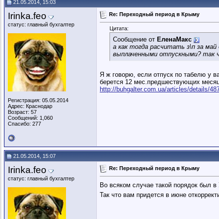
21.05.2014, 15:03
Irinka.feo
Re: Переходный период в Крыму
статус: главный бухгалтер
Цитата:
Сообщение от
ЕленаМакс
а как тогда расчитать з\п за май
выплаченными отпускными? так ч
Я ж говорю, если отпуск по табелю у ва
берется 12 мес.предшествующих месяцу
http://buhgalter.com.ua/articles/details/48
Регистрация: 05.05.2014
Адрес: Краснодар
Возраст: 57
Сообщений: 1,060
Спасибо: 277
21.05.2014, 15:07
Irinka.feo
Re: Переходный период в Крыму
статус: главный бухгалтер
Во всяком случае такой порядок был в 
Так что вам придется в июне откоррект