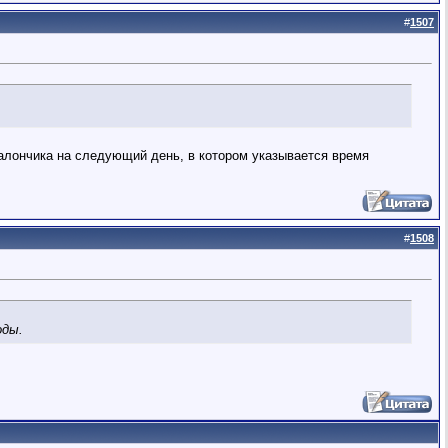
#
1507
алончика на следующий день, в котором указывается время
#
1508
оды.