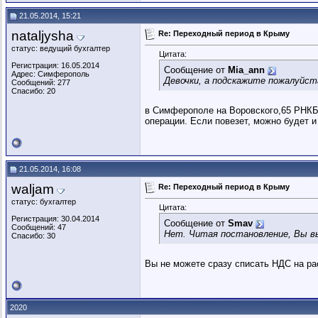
21.05.2014, 15:21
nataljysha
Re: Переходный период в Крыму
статус: ведущий бухгалтер
Цитата:
Регистрация: 16.05.2014
Сообщение от
Mia_ann
Адрес: Симферополь
Девочки, а подскажите пожалуйста
Сообщений: 277
Спасибо: 20
в Симферополе на Воровского,65 РНКБ 
операции. Если повезет, можно будет и 
21.05.2014, 16:08
waljam
Re: Переходный период в Крыму
статус: бухгалтер
Цитата:
Регистрация: 30.04.2014
Сообщение от
Smav
Сообщений: 47
Нет. Читая постановление, Вы вы
Спасибо: 30
Вы не можете сразу списать НДС на ра
2020