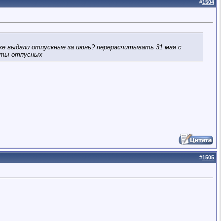
#
1504
 уже выдали отпускные за июнь? перерасчитывать 31 мая с
латы отпусных
#
1505