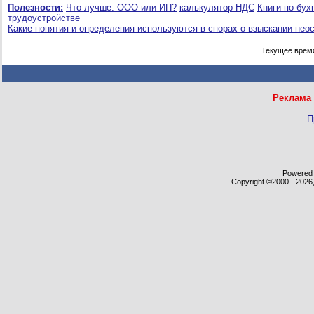
Полезности:
Что лучше: ООО или ИП?
калькулятор НДС
Книги по бух
трудоустройстве
Какие понятия и определения используются в спорах о взыскании нео
Текущее врем
Реклама 
П
Powered b
Copyright ©2000 - 2026,