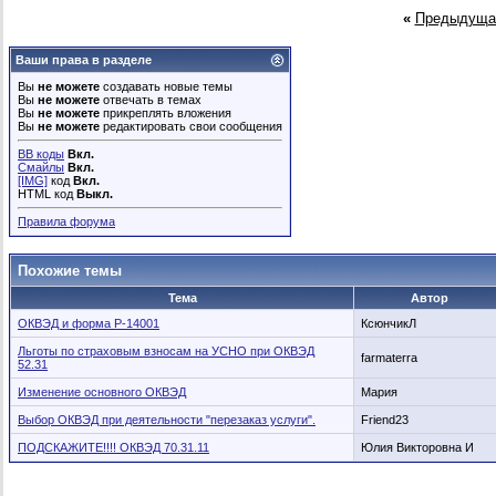
«
Предыдуща
Ваши права в разделе
Вы
не можете
создавать новые темы
Вы
не можете
отвечать в темах
Вы
не можете
прикреплять вложения
Вы
не можете
редактировать свои сообщения
BB коды
Вкл.
Смайлы
Вкл.
[IMG]
код
Вкл.
HTML код
Выкл.
Правила форума
Похожие темы
Тема
Автор
ОКВЭД и форма Р-14001
КсюнчикЛ
Льготы по страховым взносам на УСНО при ОКВЭД
farmaterra
52.31
Изменение основного ОКВЭД
Мaрия
Выбор ОКВЭД при деятельности "перезаказ услуги".
Friend23
ПОДСКАЖИТЕ!!!! ОКВЭД 70.31.11
Юлия Викторовна И