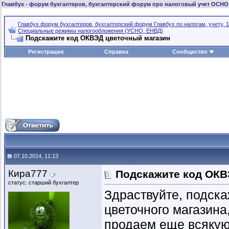
Главбух
- форум бухгалтеров, бухгалтерский форум про налоговый учет ОСНО
Главбух форум бухгалтеров, бухгалтерский форум Главбух по налогам, учету, 1
Специальные режимы налогообложения (УСНО, ЕНВД)
Подскажите код ОКВЭД цветочный магазин
Регистрация
Справка
Сообщество
07.10.2014, 11:13
Кира777
Подскажите код ОКВ
статус: старший бухгалтер
Здраствуйте, подск
цветочного магазина
продаем еще всякую 