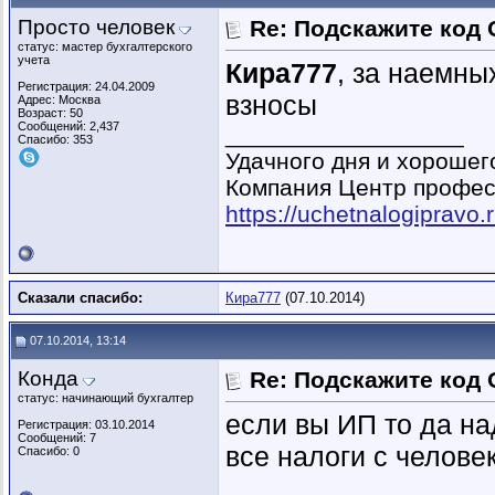
Просто человек
Re: Подскажите код
статус: мастер бухгалтерского
учета
Кира777
, за наемны
Регистрация: 24.04.2009
взносы
Адрес: Москва
Возраст: 50
Сообщений: 2,437
__________________
Спасибо: 353
Удачного дня и хорошег
Компания Центр профес
https://uchetnalogipravo.r
Сказали спасибо:
Кира777
(07.10.2014)
07.10.2014, 13:14
Конда
Re: Подскажите код
статус: начинающий бухгалтер
если вы ИП то да на
Регистрация: 03.10.2014
Сообщений: 7
все налоги с челове
Спасибо: 0