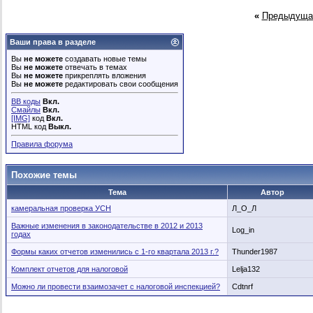
«
Предыдуща
Ваши права в разделе
Вы
не можете
создавать новые темы
Вы
не можете
отвечать в темах
Вы
не можете
прикреплять вложения
Вы
не можете
редактировать свои сообщения
BB коды
Вкл.
Смайлы
Вкл.
[IMG]
код
Вкл.
HTML код
Выкл.
Правила форума
Похожие темы
Тема
Автор
камеральная проверка УСН
Л_О_Л
Важные изменения в законодательстве в 2012 и 2013
Log_in
годах
Формы каких отчетов изменились с 1-го квартала 2013 г.?
Thunder1987
Комплект отчетов для налоговой
Lelja132
Можно ли провести взаимозачет с налоговой инспекцией?
Cdtnrf