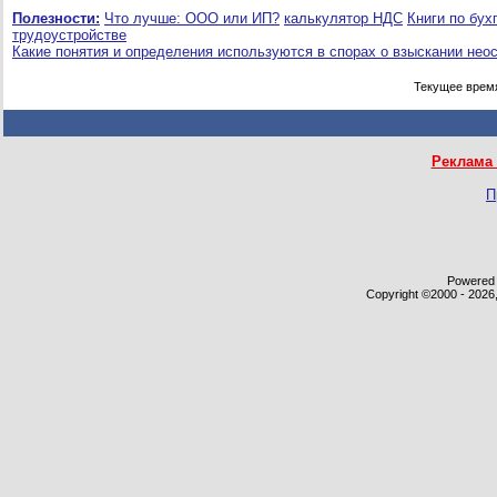
Полезности:
Что лучше: ООО или ИП?
калькулятор НДС
Книги по бух
трудоустройстве
Какие понятия и определения используются в спорах о взыскании нео
Текущее врем
Реклама 
П
Powered b
Copyright ©2000 - 2026,