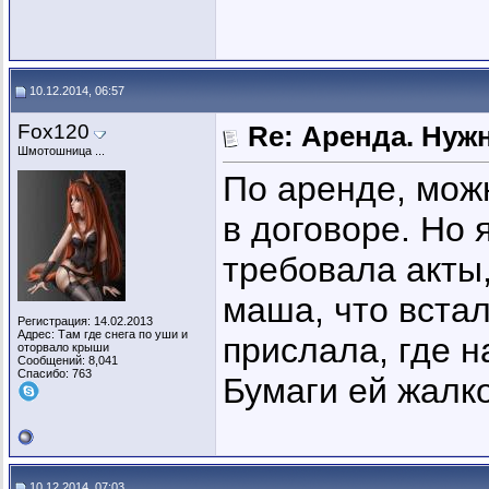
10.12.2014, 06:57
Fox120
Re: Аренда. Нуж
Шмотошница ...
По аренде, можн
в договоре. Но 
требовала акты
маша, что встал
Регистрация: 14.02.2013
Адрес: Там где снега по уши и
прислала, где н
оторвало крыши
Сообщений: 8,041
Спасибо: 763
Бумаги ей жалк
10.12.2014, 07:03