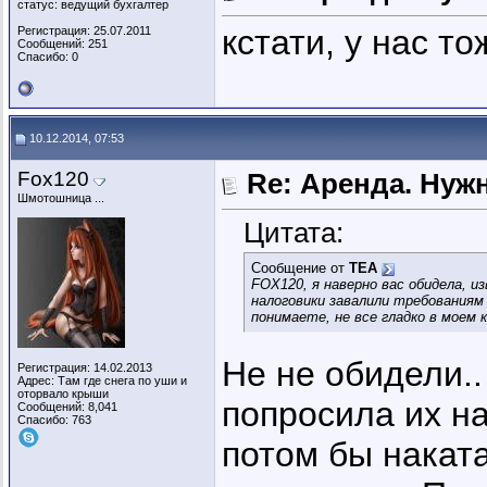
статус: ведущий бухгалтер
кстати, у нас то
Регистрация: 25.07.2011
Сообщений: 251
Спасибо: 0
10.12.2014, 07:53
Fox120
Re: Аренда. Нуж
Шмотошница ...
Цитата:
Сообщение от
ТЕА
FOX120, я наверно вас обидела, 
налоговики завалили требованиям 
понимаете, не все гладко в моем к
Не не обидели..
Регистрация: 14.02.2013
Адрес: Там где снега по уши и
оторвало крыши
попросила их н
Сообщений: 8,041
Спасибо: 763
потом бы наката