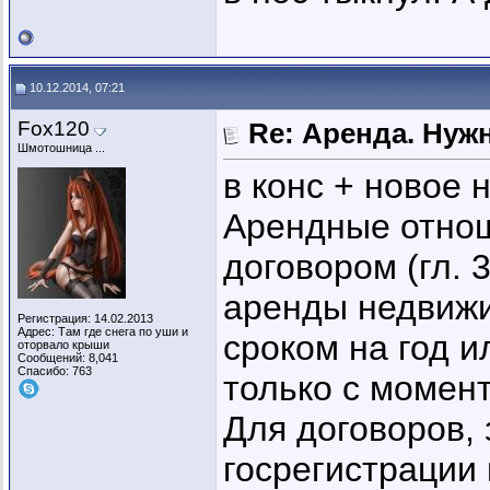
10.12.2014, 07:21
Fox120
Re: Аренда. Нуж
Шмотошница ...
в конс + новое 
Арендные отно
договором (гл. 
аренды недвижи
Регистрация: 14.02.2013
Адрес: Там где снега по уши и
сроком на год 
оторвало крыши
Сообщений: 8,041
Спасибо: 763
только с момент
Для договоров,
госрегистрации 