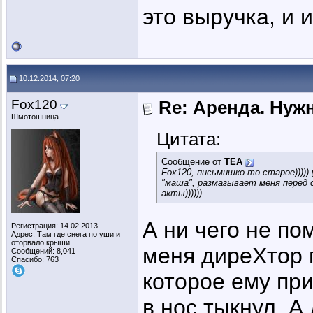
это выручка, и и
10.12.2014, 07:20
Fox120
Re: Аренда. Нуж
Шмотошница ...
Цитата:
Сообщение от
ТЕА
Fox120, письмишко-то старое)))))
"маша", размазывает меня перед 
акты))))))
А ни чего не по
Регистрация: 14.02.2013
Адрес: Там где снега по уши и
оторвало крыши
меня диреХтор 
Сообщений: 8,041
Спасибо: 763
которое ему пр
в нос тыкнул. А 