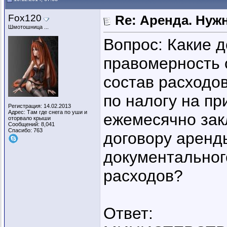
Fox120
Re: Аренда. Нуж
Шмотошница ...
Вопрос: Какие 
правомерность 
состав расходо
по налогу на п
Регистрация: 14.02.2013
Адрес: Там где снега по уши и
ежемесячно зак
оторвало крыши
Сообщений: 8,041
Спасибо: 763
договору аренд
документальног
расходов?
Ответ: