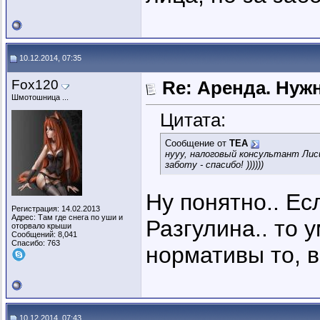
10.12.2014, 07:35
Fox120
Re: Аренда. Нуж
Шмотошница ...
Цитата:
Сообщение от
ТЕА
нууу, налоговый консультант Лиси
заботу - спасибо! ))))))
Ну понятно.. Ес
Регистрация: 14.02.2013
Адрес: Там где снега по уши и
Разгулина.. то 
оторвало крыши
Сообщений: 8,041
Спасибо: 763
нормативы то, в
10.12.2014, 07:43