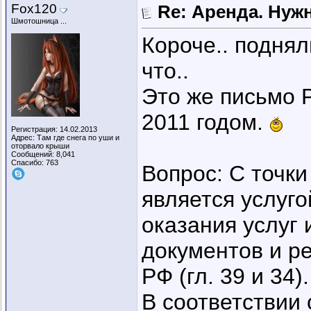
Fox120
Re: Аренда. Нуж
Шмотошница ...
Короче.. поднял
что..
Это же письмо 
2011 годом.
Регистрация: 14.02.2013
Адрес: Там где снега по уши и
оторвало крыши
Сообщений: 8,041
Спасибо: 763
Вопрос: С точки
является услуго
оказания услуг
документов и р
РФ (гл. 39 и 34).
В соответствии с