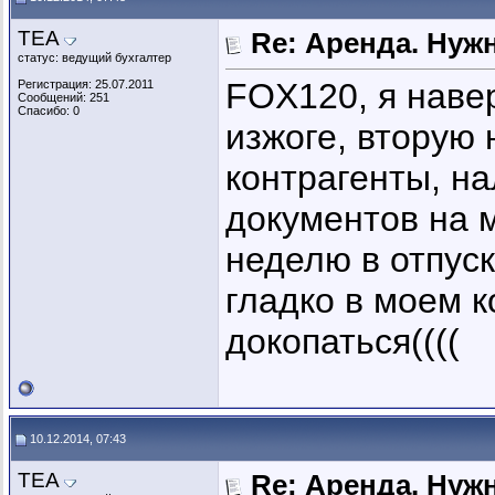
ТЕА
Re: Аренда. Нуж
статус: ведущий бухгалтер
FOX120, я навер
Регистрация: 25.07.2011
Сообщений: 251
Спасибо: 0
изжоге, вторую
контрагенты, н
документов на 
неделю в отпуск
гладко в моем к
докопаться((((
10.12.2014, 07:43
ТЕА
Re: Аренда. Нуж