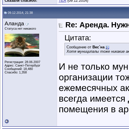
Сказали спасибо:
ТЕА
(09.12.2014)
09.12.2014, 21:38
Аланда
Re: Аренда. Нуж
Статуса нет никакого
Цитата:
Сообщение от
Вес`на
Хотя муниципалы тоже никакие а
Регистрация: 28.06.2007
И не только му
Адрес: Санкт-Петербург
Сообщений: 18,480
Спасибо: 1,358
организации то
ежемесячных ак
всегда имеется 
помещения в ар