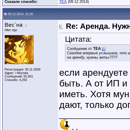
Сказали спасибо:
ТЕА
(09.12.2014)
09.12.2014, 21:20
Вес`на
Re: Аренда. Нуж
Alter ego
Цитата:
Сообщение от
ТЕА
Сегодня впервые услышала, что а
на аренду, нужны акты????
если арендуете 
Регистрация: 30.11.2009
Адрес: г.Москва
Сообщений: 55,901
Спасибо: 4,256
быть. А от ИП и
иметь. Хотя му
дают, только до
_________________