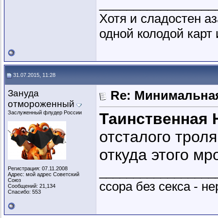
_________________
Хотя и сладостен аз
одной колодой карт 
31.07.2015, 11:28
Зануда
Re: Минимальная
отмороженный
Заслуженный флудер России
Таинственная 
отсталого троля.
откуда этого м
_________________
Регистрация: 07.11.2008
Адрес: мой адрес Советский
Союз
ссора без секса - не
Сообщений: 21,134
Спасибо: 553