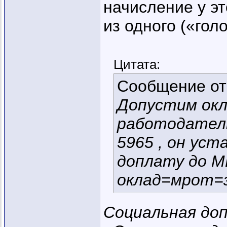
начисление у эт
из одного («гол
Цитата:
Сообщение о
Допустим окл
работодател
5965 , он ус
доплату до М
оклад=мрот=з
Социальная до