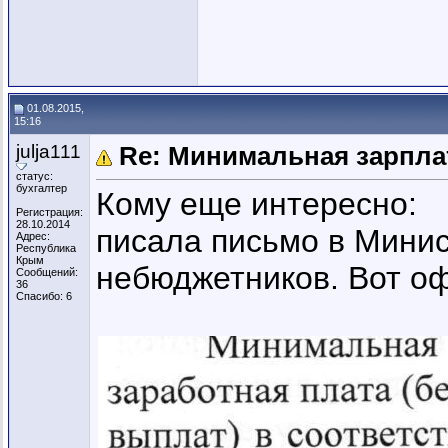
01.08.2015,
15:16
julja111
Re: Минимальная зарпла
статус:
бухгалтер
Кому еще интересно:
Регистрация:
28.10.2014
писала письмо в Мини
Адрес:
Республика
Крым
небюджетников. Вот о
Сообщений:
36
Спасибо: 6