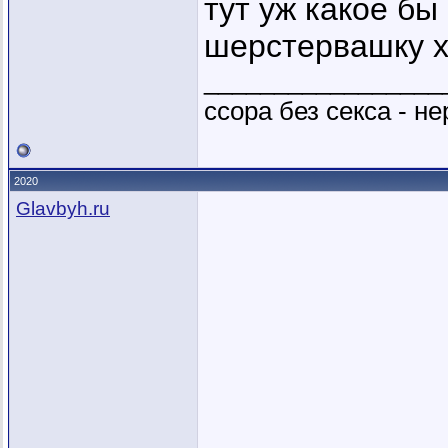
тут уж какое бы 
шерстервашку х
_________________
ссора без секса - не
2020
Glavbyh.ru