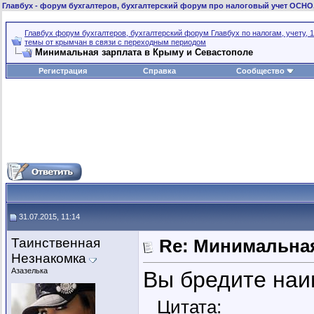
Главбух
- форум бухгалтеров, бухгалтерский форум про налоговый учет ОСНО
Главбух форум бухгалтеров, бухгалтерский форум Главбух по налогам, учету, 1
темы от крымчан в связи с переходным периодом
Минимальная зарплата в Крыму и Севастополе
Регистрация
Справка
Сообщество
31.07.2015, 11:14
Таинственная
Re: Минимальная
Незнакомка
Азазелька
Вы бредите на
Цитата: