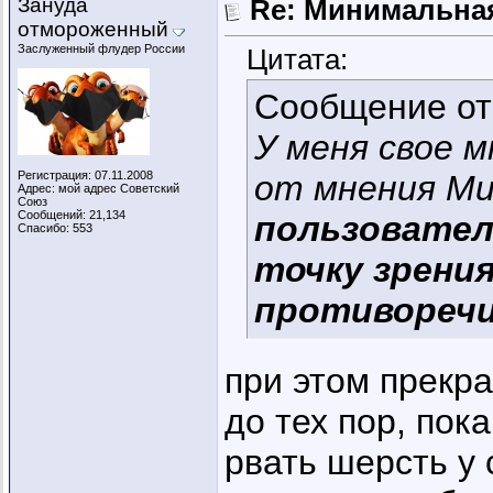
Зануда
Re: Минимальная
отмороженный
Заслуженный флудер России
Цитата:
Сообщение о
У меня свое 
Регистрация: 07.11.2008
от мнения М
Адрес: мой адрес Советский
Союз
Сообщений: 21,134
пользовател
Спасибо: 553
точку зрения
противореч
при этом прекрас
до тех пор, пок
рвать шерсть у 