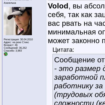
Азазелька
Volod
, вы абсо
себя, так как з
вас рвать на ча
минимальная оп
может законно п
Регистрация: 30.04.2010
Адрес: на реке Стикс
Возраст: 46
Цитата:
Сообщений: 36,262
Спасибо: 3,983
Сообщение о
- это размер
заработной п
работнику за
(трудовых об
сложности (к