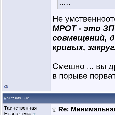
.....
Не умственноо
МРОТ - это ЗП 
совмещений, д
кривых, закруг
Смешно ... вы д
в порыве порвать
31.07.2015, 14:08
Таинственная
Re: Минимальная
Незнакомка