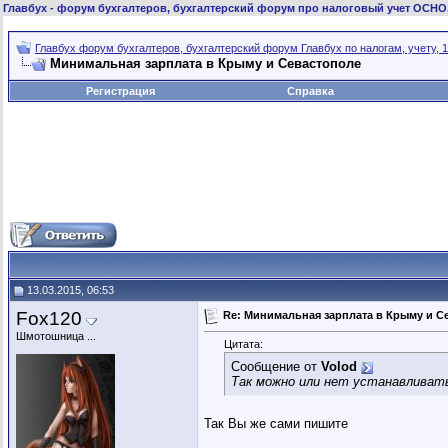
Главбух
- форум бухгалтеров, бухгалтерский форум про налоговый учет ОСНО
Главбух форум бухгалтеров, бухгалтерский форум Главбух по налогам, учету, 1
Минимальная зарплата в Крыму и Севастополе
Регистрация
Справка
13.03.2015, 06:53
Fox120
Re: Минимальная зарплата в Крыму и С
Шмотошница ...
Цитата:
Сообщение от
Volod
Так можно или нет устанавливат
Так Вы же сами пишите