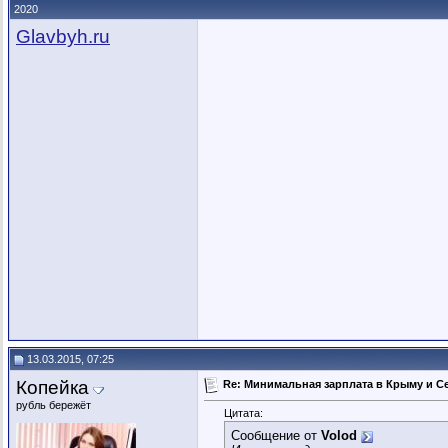
2020
Glavbyh.ru
13.03.2015, 07:25
Копейка
Re: Минимальная зарплата в Крыму и С
рубль бережёт
Цитата:
Сообщение от
Volod