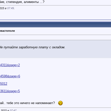
ие, стипендия, алименты ...?
2015 в
07:49
.
евастополе
Не путайте заработную плату с окладом.
=84311&page=2
=84598&page=6
85012
=83611&page=5
тай.. тебе это ничего не напоминает?
.2015 в
07:47
.