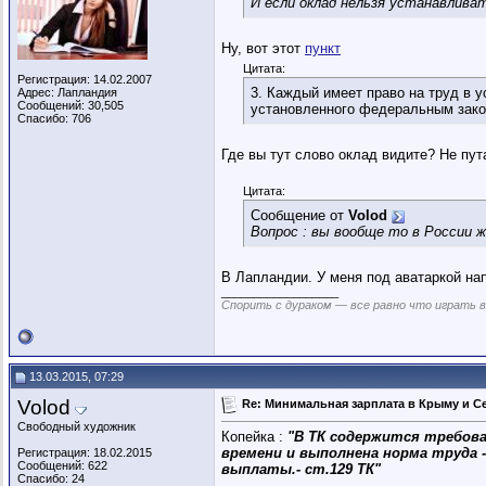
И если оклад нельзя устанавлива
Ну, вот этот
пункт
Цитата:
Регистрация: 14.02.2007
3. Каждый имеет право на труд в 
Адрес: Лапландия
Сообщений: 30,505
установленного федеральным закон
Спасибо: 706
Где вы тут слово оклад видите? Не пут
Цитата:
Сообщение от
Volod
Вопрос : вы вообще то в России 
В Лапландии. У меня под аватаркой на
__________________
Спорить с дураком — все равно что играть в
13.03.2015, 07:29
Volod
Re: Минимальная зарплата в Крыму и С
Свободный художник
Копейка :
"В ТК содержится требова
времени и выполнена норма труда -
Регистрация: 18.02.2015
Сообщений: 622
выплаты.- ст.129 ТК"
Спасибо: 24