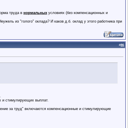
норма труда в
нормальных
условиях (без компенсационных и
ужель из "голого" оклада? И каков д.б. оклад у этого работника при
#
86
.
ых и стимулирующих выплат.
аждение за труд" включаются компенсационные и стимулирующие