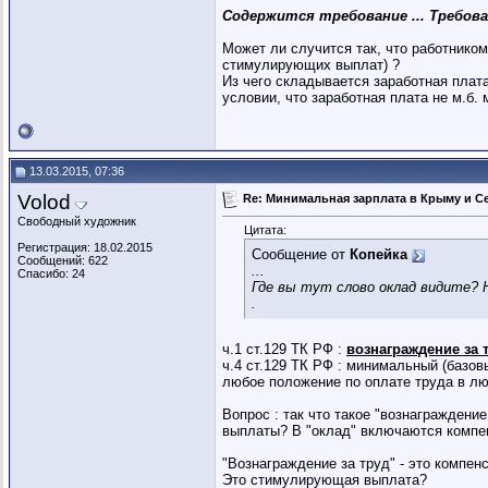
Содержится требование ...
Требова
Может ли случится так, что работнико
стимулирующих выплат) ?
Из чего складывается заработная плата
условии, что заработная плата не м.б. 
13.03.2015, 07:36
Volod
Re: Минимальная зарплата в Крыму и С
Свободный художник
Цитата:
Регистрация: 18.02.2015
Сообщение от
Копейка
Сообщений: 622
...
Спасибо: 24
Где вы тут слово оклад видите? 
.
ч.1 ст.129 ТК РФ :
вознаграждение за 
ч.4 ст.129 ТК РФ : минимальный (базо
любое положение по оплате труда в л
Вопрос : так что такое "вознагражден
выплаты? В "оклад" включаются комп
"Вознаграждение за труд" - это компе
Это стимулирующая выплата?