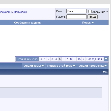
Имя
переходным периодом
Запомнить?
Пароль
Сообщения за день
Поиск
Страница 5 из 22
<
1
2
3
4
5
6
7
8
9
15
>
Последняя
»
Опции темы
Поиск в этой теме
Опции просмотра
#
81