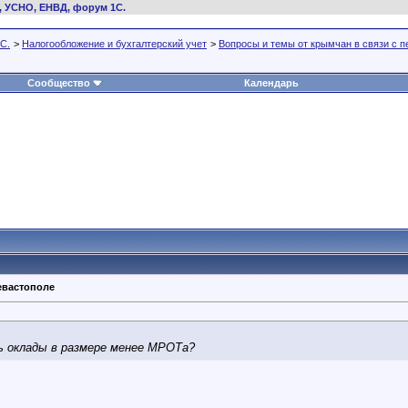
, УСНО, ЕНВД, форум 1С.
С.
>
Налогообложение и бухгалтерский учет
>
Вопросы и темы от крымчан в связи с 
Сообщество
Календарь
евастополе
ь оклады в размере менее МРОТа?