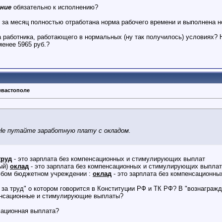
ние
обязательно к исполнению?
м за месяц полностью отработана норма рабочего времени и выполнена 
 работника, работающего в нормальных (ну так получилось) условиях? Не
менее 5965 руб.?
евастополе
Не путайте заработную плату с окладом.
труд
- это зарплата без компенсационных и стимулирующих выплат
вый)
оклад
- это зарплата без компенсационных и стимулирующих выплат
юбом бюджетном учреждении :
оклад
- это зарплата без компенсационн
ие за труд" о котором говорится в Конституции РФ и ТК РФ? В "вознагр
енсационные и стимулирующие выплаты?
нсационная выплата?