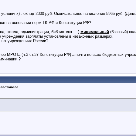
условиях) : оклад 2300 руб. Окончательное начисление 5965 руб. (Допл
 все на основании норм ТК РФ и Конституции РФ?
а, школа, администрация, библиотека ....)
минимальный
(базовый) окл
о учреждения зарплаты установлены в незаконных размерах.
тных учреждениях России?
нее МРОТа (ч.3 ст.37 Конституции РФ) а почти во всех бюджетных учре
риминации ?
евастополе