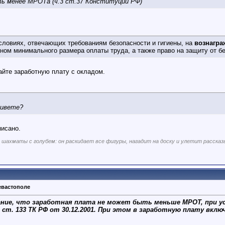
ть менее МРОТа (ч.3 ст.37 Конституции РФ)
условиях, отвечающих требованиям безопасности и гигиены, на
вознагра
ом минимального размера оплаты труда, а также право на защиту от б
айте заработную плату с окладом.
живете?
писано.
 шахматы с голубем: он раскидает все фигуры, нагадит на доску и улетит рассказ
евастополе
ние, что заработная плата не может быть меньше МРОТ, при у
 ст. 133 ТК РФ от 30.12.2001. При этом в заработную плату вкл