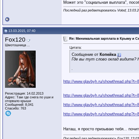
Может это "социальная выплата", пособ
Последний раз редактировалось Volod; 13.03.
13.03.2015, 07:40
Fox120
Re: Минимальная зарплата в Крыму и С
Шмотошница ...
Цитата:
Сообщение от
Копейка
Где вы тут слово оклад видите? 
.
http://www.glavbyh.ru/showthread.php?t
Регистрация: 14.02.2013
http://www.glavbyh.ru/showthread.php?t
Адрес: Там где снега по уши и
оторвало крыши
http://www.glavbyh.ru/showthread.php?t=
Сообщений: 8,041
Спасибо: 763
http://www.glavbyh.ru/showthread.php?t
Наташ, я просто призываю тебя... почи
Последний раз редактировалось Fox120; 13.03