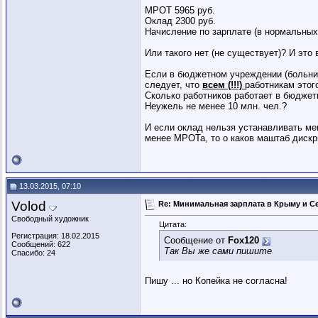
МРОТ 5965 руб.
Оклад 2300 руб.
Начисление по зарплате (в нормальных 
Или такого нет (не существует)? И это
Если в бюджетном учреждении (больниц
следует, что
всем (!!!)
работникам этог
Сколько работников работает в бюдже
Неужель не менее 10 млн. чел.?
И если оклад нельзя устанавливать ме
менее МРОТа, то о каков маштаб диск
13.03.2015, 07:10
Volod
Re: Минимальная зарплата в Крыму и С
Свободный художник
Цитата:
Регистрация: 18.02.2015
Сообщение от
Fox120
Сообщений: 622
Так Вы же сами пишите
Спасибо: 24
Пишу ... но Копейка не согласна!