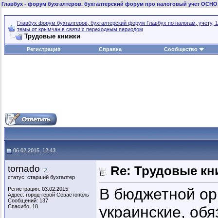
Главбух
- форум бухгалтеров, бухгалтерский форум про налоговый учет ОСНО
Главбух форум бухгалтеров, бухгалтерский форум Главбух по налогам, учету, 1
темы от крымчан в связи с переходным периодом
Трудовые книжки
Регистрация
Справка
Сообщество
06.02.2015, 12:43
tornado
Re: Трудовые кн
статус: старший бухгалтер
В бюджетной орг
Регистрация: 03.02.2015
Адрес: город-герой Севастополь
Сообщений: 137
Спасибо: 18
украинские, обя