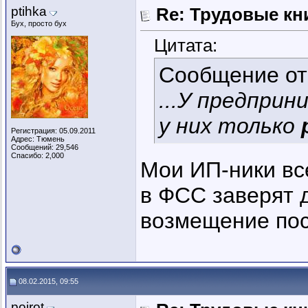
ptihka
Re: Трудовые кн
Бух, просто бух
Цитата:
Сообщение о
...У предпри
у них только
Регистрация: 05.09.2011
Адрес: Тюмень
Сообщений: 29,546
Спасибо: 2,000
Мои ИП-ники все
в ФСС заверят 
возмещение пос
08.02.2015, 09:55
poirot