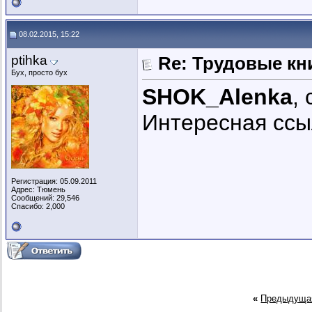
08.02.2015, 15:22
ptihka
Re: Трудовые кн
Бух, просто бух
SHOK_Alenka
,
Интересная ссы
Регистрация: 05.09.2011
Адрес: Тюмень
Сообщений: 29,546
Спасибо: 2,000
«
Предыдуща