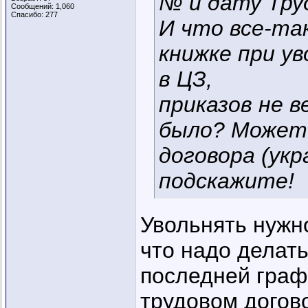
№ и дату Тру
Сообщений: 1,060
Спасибо: 277
И что все-та
книжке при у
в ЦЗ,
приказов не в
было? Может 
договора (укр
подскажите!
Увольнять нужн
что надо делать
последней граф
трудовом догово