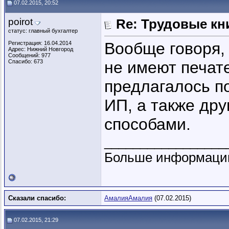
07.02.2015, 20:52
poirot
Re: Трудовые кн
статус: главный бухгалтер
Вообще говоря,
Регистрация: 16.04.2014
Адрес: Нижний Новгород
Сообщений: 977
Спасибо: 673
не имеют печате
предлагалось п
ИП, а также др
способами.
_________________
Больше информац
Сказали спасибо:
АмалияАмалия
(07.02.2015)
07.02.2015, 21:29