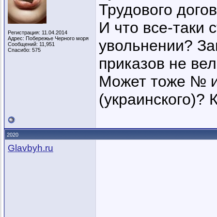
Трудового дого
И что все-таки 
Регистрация: 11.04.2014
Адрес: Побережье Черного моря
увольнении? За
Сообщений: 11,951
Спасибо: 575
приказов не ве
Может тоже № и
(украинского)? 
2020
Glavbyh.ru