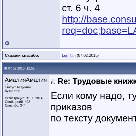
ст. 6 ч. 4
http://base.consu
req=doc;base=
Сказали спасибо:
Lem@n
(07.02.2015)
07.02.2015, 12:51
АмалияАмалия
Re: Трудовые книж
статус: ведущий
бухгалтер
Если кому надо, т
Регистрация: 31.05.2014
Сообщений: 492
приказов
Спасибо: 344
по тексту докумен