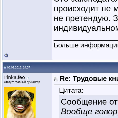
происходит не м
не претендую. З
индивидуальном
_________________
Больше информац
08.02.2015, 14:07
Irinka.feo
Re: Трудовые кн
статус: главный бухгалтер
Цитата:
Сообщение о
Вообще говор