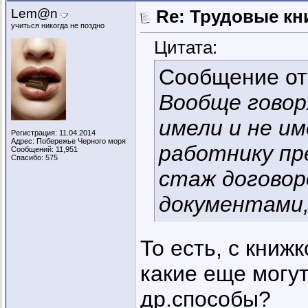
Lem@n
Re: Трудовые кн
учиться никогда не поздно
Цитата:
Сообщение о
Вообще говор
имели и не и
Регистрация: 11.04.2014
Адрес: Побережье Черного моря
работнику пр
Сообщений: 11,951
Спасибо: 575
стаж договор
документами,
То есть, с книж
какие еще могу
др.способы?