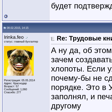
будет подтверж
08.02.2015, 14:15
Irinka.feo
Re: Трудовые кн
статус: главный бухгалтер
А ну да, об это
зачем создават
хлопоты. Если 
почему-бы не сд
Регистрация: 05.05.2014
Адрес: Краснодар
порядке. Это в
Возраст: 57
Сообщений: 1,060
Спасибо: 277
заполнял, и печ
другому