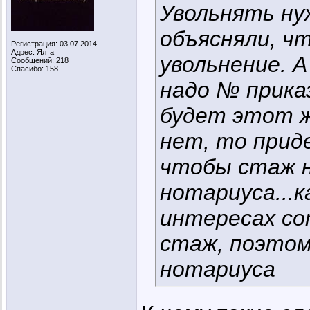
Увольнять ну
объясняли, ч
Регистрация: 03.07.2014
Адрес: Ялта
увольнение. А
Сообщений: 218
Спасибо: 158
надо № приказ
будет этот ж
нет, то прид
чтобы стаж н
нотариуса...к
интересах со
стаж, поэтом
нотариуса