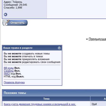
Адрес: Тюмень
Сообщений: 29,545
Спасибо: 1,998
«
Предыдуща
Ваши права в разделе
Вы
не можете
создавать новые темы
Вы
не можете
отвечать в темах
Вы
не можете
прикреплять вложения
Вы
не можете
редактировать свои сообщения
BB коды
Вкл.
Смайлы
Вкл.
[IMG]
код
Вкл.
HTML код
Выкл.
Правила форума
Похожие темы
Тема
А
Книга учета движения трудовых книжек и вкладышей в них.
Djull