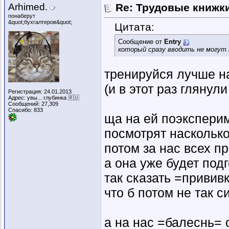
Arhimed.
Re: Трудовые книжк
понаберут
&quot;бухгалтеров&quot;
Цитата:
Сообщение от
Entry
который сразу вводить не могут
тренируйся лучше на.
(и в этот раз глянул
Регистрация: 24.01.2013
Адрес: увы... глубинка 🇷🇺
Сообщений: 27,309
Спасибо: 833
ща на ей поэкспери
посмотрят насколько
потом за нас всех п
а она уже будет под
так сказать =привив
что б потом не так 
а на нас =балеснь= 