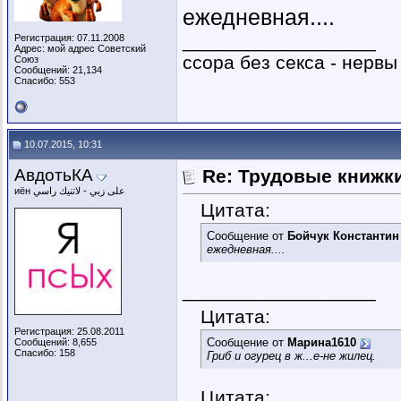
ежедневная....
__________________
Регистрация: 07.11.2008
Адрес: мой адрес Советский
ссора без секса - нервы
Союз
Сообщений: 21,134
Спасибо: 553
10.07.2015, 10:31
АвдотьКА
Re: Трудовые книжк
иён على زبي - لاتنيك راسي
Цитата:
Сообщение от
Бойчук Константин
ежедневная....
__________________
Цитата:
Регистрация: 25.08.2011
Сообщение от
Марина1610
Сообщений: 8,655
Спасибо: 158
Гриб и огурец в ж...е-не жилец.
Цитата: