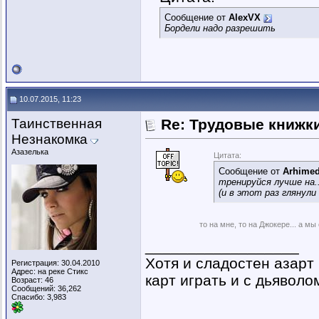
Сообщение от
AlexVX
Бордели надо разрешить
10.07.2015, 11:23
Таинственная
Re: Трудовые книжк
Незнакомка
Азазелька
Цитата:
Сообщение от
Arhimed
тренируйся лучше на..
(и в этот раз глянули
то на мне, то на Джокере... а м
__________________
Хотя и сладостен азарт
Регистрация: 30.04.2010
Адрес: на реке Стикс
карт играть и с дьяволом
Возраст: 46
Сообщений: 36,262
Спасибо: 3,983