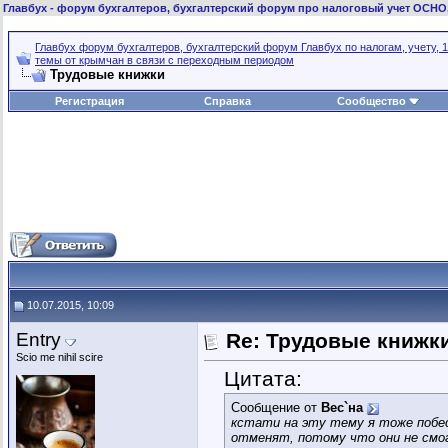
Главбух
- форум бухгалтеров, бухгалтерский форум про налоговый учет ОСНО
Главбух форум бухгалтеров, бухгалтерский форум Главбух по налогам, учету, 1
темы от крымчан в связи с переходным периодом
Трудовые книжки
Регистрация
Справка
Сообщество
10.07.2015, 10:09
Entry
Re: Трудовые книжк
Scio me nihil scire
Цитата:
Сообщение от
Вес`на
кстати на эту тему я тоже побес
отменят, потому что они не см