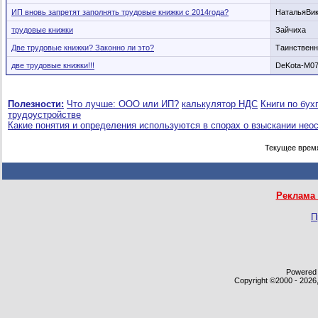
ИП вновь запретят заполнять трудовые книжки с 2014года?
НатальяВик
трудовые книжки
Зайчиха
Две трудовые книжки? Законно ли это?
Таинственн
две трудовые книжки!!!
DeKota-M0
Полезности:
Что лучше: ООО или ИП?
калькулятор НДС
Книги по бух
трудоустройстве
Какие понятия и определения используются в спорах о взыскании нео
Текущее врем
Реклама 
П
Powered b
Copyright ©2000 - 2026,