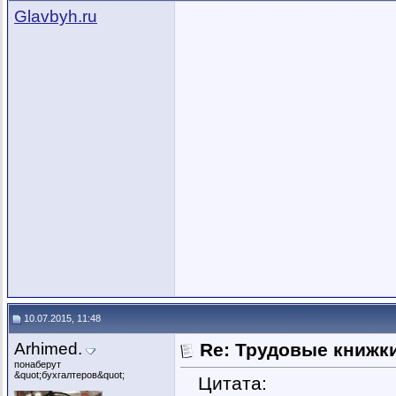
Glavbyh.ru
10.07.2015, 11:48
Arhimed.
Re: Трудовые книжк
понаберут
&quot;бухгалтеров&quot;
Цитата: