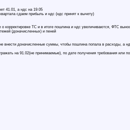
т 41.01, а ндс на 19.05
квартала сдаем прибыль и ндс (ндс принят к вычету)
 о корректировке ТС и в итоге пошлина и ндс увеличиваются, ФТС выно
тежей (доначисленных) и пеней
не внести доначисленные суммы, чтобы пошлина попала в расходы, а нд
тражать на 91.02(не принимаемые), по дате получения требования или п