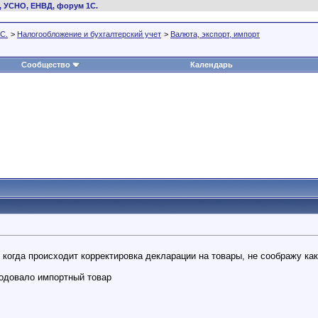
, УСНО, ЕНВД, форум 1С.
С.
>
Налогообложение и бухгалтерский учет
>
Валюта, экспорт, импорт
Сообщество
Календарь
когда происходит корректировка декларации на товары, не соображу как 
одовало импортный товар