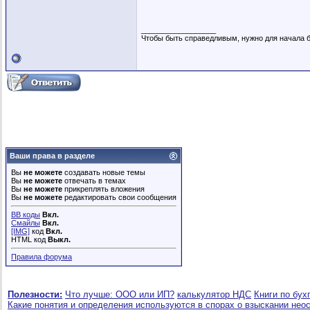
__________________
Чтобы быть справедливым, нужно для начала б
Ваши права в разделе
Вы
не можете
создавать новые темы
Вы
не можете
отвечать в темах
Вы
не можете
прикреплять вложения
Вы
не можете
редактировать свои сообщения
BB коды
Вкл.
Смайлы
Вкл.
[IMG]
код
Вкл.
HTML код
Выкл.
Правила форума
Полезности:
Что лучше: ООО или ИП?
калькулятор НДС
Книги по бух
Какие понятия и определения используются в спорах о взыскании нео