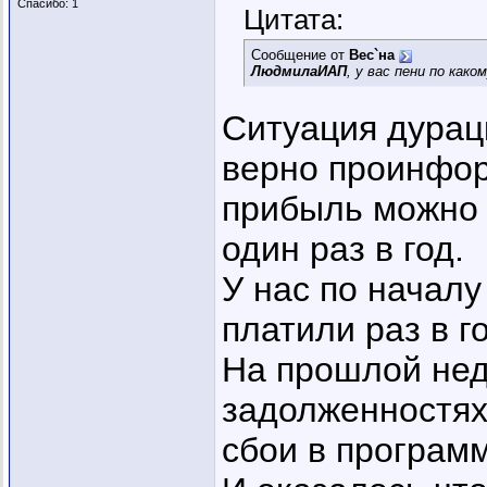
Спасибо: 1
Цитата:
Сообщение от
Вес`на
ЛюдмилаИАП
, у вас пени по как
Ситуация дурац
верно проинфор
прибыль можно 
один раз в год.
У нас по начал
платили раз в г
На прошлой нед
задолженностях
сбои в програм