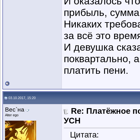
И оказалось что
прибыль, сумма
Никаких требова
за всё это врем
И девушка сказ
поквартально, а
платить пени.
03.10.2017, 15:20
Вес`на
Re: Платёжное п
Alter ego
УСН
Цитата: