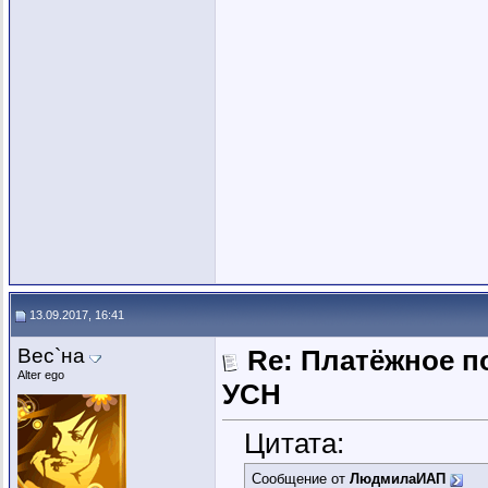
13.09.2017, 16:41
Вес`на
Re: Платёжное п
Alter ego
УСН
Цитата:
Сообщение от
ЛюдмилаИАП