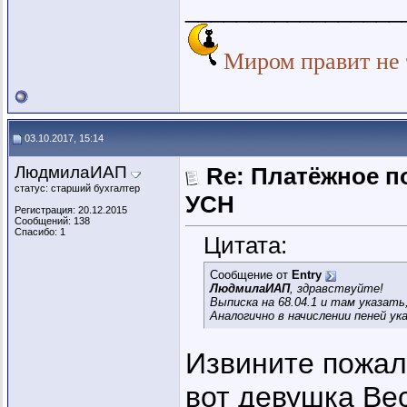
_________________
Миром правит не т
03.10.2017, 15:14
ЛюдмилаИАП
Re: Платёжное п
статус: старший бухгалтер
УСН
Регистрация: 20.12.2015
Сообщений: 138
Спасибо: 1
Цитата:
Сообщение от
Entry
ЛюдмилаИАП
, здравствуйте!
Выписка на 68.04.1 и там указать
Аналогично в начислении пеней ук
Извините пожалу
вот девушка Вес