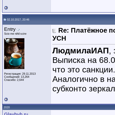
02.10.2017, 20:46
Entry
Re: Платёжное п
Scio me nihil scire
УСН
ЛюдмилаИАП
,
Выписка на 68.0
что это санкции
Регистрация: 29.11.2013
Аналогично в на
Сообщений: 13,264
Спасибо: 2,644
субконто зеркал
2020
Glavbyh.ru