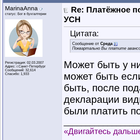
MarinaAnna
Re: Платёжное п
статус: Бог в бухгалтерии
УСН
Цитата:
Сообщение от
Среда
Поквартально Вы платите авансо
Может быть у н
Регистрация: 02.03.2007
Адрес: г.Санкт-Петербург
Сообщений: 32,614
может быть если
Спасибо: 1,933
быть, после по
декларации вид
были платить по
_________________
«Двигайтесь дальше