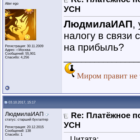
Alter ego
УСН
ЛюдмилаИАП
,
налогу в связи
на прибыль?
Регистрация: 30.11.2009
Адрес: г.Москва
Сообщений: 55,901
_________________
Спасибо: 4,256
Миром правит не т
03.10.2017, 15:17
ЛюдмилаИАП
Re: Платёжное п
статус: старший бухгалтер
УСН
Регистрация: 20.12.2015
Сообщений: 138
Спасибо: 1
Цитата: