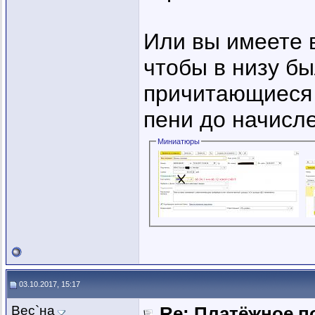
Или вы имеете 
чтобы в низу бы
причитающиеся 
пени до начисл
Миниатюры
03.10.2017, 15:17
Вес`на
Re: Платёжное п