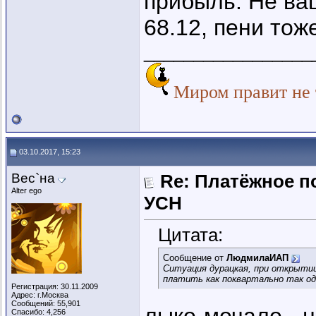
прибыль. Не ва
68.12, пени тож
_________________
Миром правит не т
03.10.2017, 15:23
Вес`на
Re: Платёжное п
Alter ego
УСН
Цитата:
Сообщение от
ЛюдмилаИАП
Ситуация дурацкая, при открытии
платить как поквартально так оди
Регистрация: 30.11.2009
Адрес: г.Москва
Сообщений: 55,901
Спасибо: 4,256