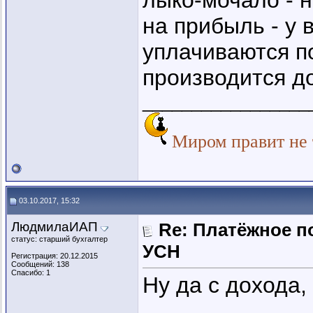
лыко-мочало - н
на прибыль - у 
уплачиваются п
производится д
_________________
Миром правит не т
03.10.2017, 15:32
ЛюдмилаИАП
Re: Платёжное п
статус: старший бухгалтер
УСН
Регистрация: 20.12.2015
Сообщений: 138
Спасибо: 1
Ну да с дохода, 