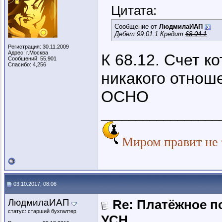
Цитата:
Сообщение от
ЛюдмилаИАП
Дебет 99.01.1 Кредит
68.04.1
Регистрация: 30.11.2009
Адрес: г.Москва
К 68.12. Счет к
Сообщений: 55,901
Спасибо: 4,256
никакого отнош
ОСНО
_________________
Миром правит не т
03.10.2017, 08:06
ЛюдмилаИАП
Re: Платёжное п
статус: старший бухгалтер
УСН