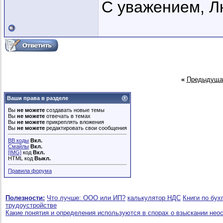
С уважением, 
«
Предыдуща
Ваши права в разделе
Вы
не можете
создавать новые темы
Вы
не можете
отвечать в темах
Вы
не можете
прикреплять вложения
Вы
не можете
редактировать свои сообщения
BB коды
Вкл.
Смайлы
Вкл.
[IMG]
код
Вкл.
HTML код
Выкл.
Правила форума
Полезности:
Что лучше: ООО или ИП?
калькулятор НДС
Книги по бух
трудоустройстве
Какие понятия и определения используются в спорах о взыскании нео