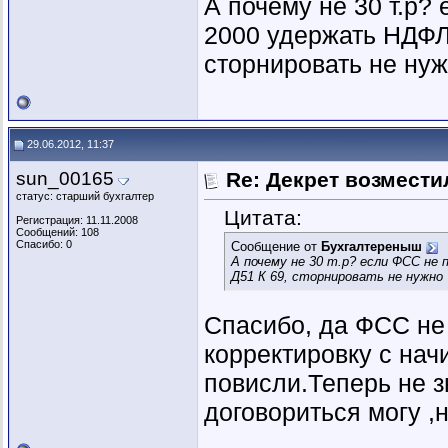
А почему не 30 т.р?
2000 удержать НДФЛ
сторнировать не ну
29.06.2012, 11:37
sun_00165
Re: Декрет возмест
статус: старший бухгалтер
Цитата:
Регистрация: 11.11.2008
Сообщений: 108
Спасибо: 0
Сообщение от
Бухгалтереныш
А почему не 30 т.р? если ФСС не
Д51 К 69, сторнировать не нужно
Спасибо, да ФСС не 
корректировку с начи
повисли.Теперь не з
договориться могу ,н