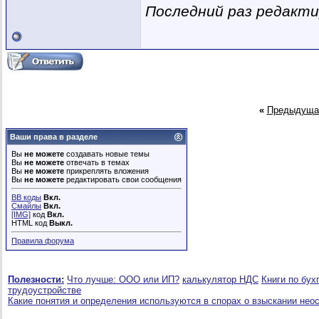
Последний раз редакти
«
Предыдуща
Ваши права в разделе
Вы
не можете
создавать новые темы
Вы
не можете
отвечать в темах
Вы
не можете
прикреплять вложения
Вы
не можете
редактировать свои сообщения
BB коды
Вкл.
Смайлы
Вкл.
[IMG]
код
Вкл.
HTML код
Выкл.
Правила форума
Полезности:
Что лучше: ООО или ИП?
калькулятор НДС
Книги по бух
трудоустройстве
Какие понятия и определения используются в спорах о взыскании нео