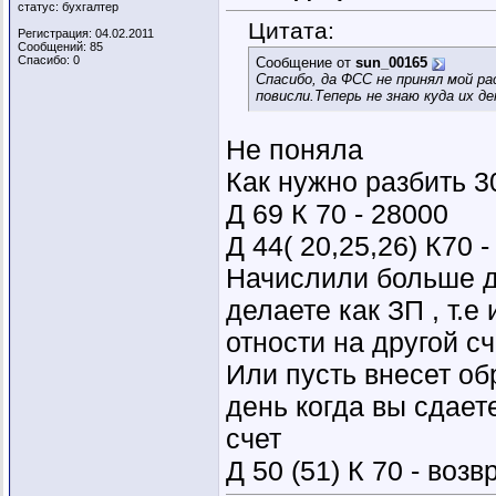
статус: бухгалтер
Цитата:
Регистрация: 04.02.2011
Сообщений: 85
Спасибо: 0
Сообщение от
sun_00165
Спасибо, да ФСС не принял мой ра
повисли.Теперь не знаю куда их д
Не поняла
Как нужно разбить 3
Д 69 К 70 - 28000
Д 44( 20,25,26) К70 -
Начислили больше д
делаете как ЗП , т.е
отности на другой сч
Или пусть внесет об
день когда вы сдает
счет
Д 50 (51) К 70 - во