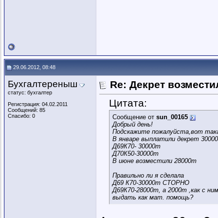
29.06.2012, 08:48
Бухгалтереныш
Re: Декрет возмест
статус: бухгалтер
Цитата:
Регистрация: 04.02.2011
Сообщений: 85
Спасибо: 0
Сообщение от
sun_00165
Добрый день!
Подскажите пожалуйста,вот така
В январе выплатили декрет 30000
Д69К70- 30000т
Д70К50-30000т
В июне возместили 28000т
Правильно ли я сделала
Д69 К70-30000т СТОРНО
Д69К70-28000т, а 2000т ,как с ни
выдать как мат. помощь?