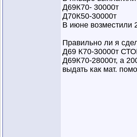
Д69К70- 30000т
Д70К50-30000т
В июне возместили 
Правильно ли я сде
Д69 К70-30000т СТ
Д69К70-28000т, а 200
выдать как мат. пом