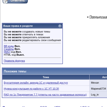
«
Предыдуща
Ваши права в разделе
Вы
не можете
создавать новые темы
Вы
не можете
отвечать в темах
Вы
не можете
прикреплять вложения
Вы
не можете
редактировать свои сообщения
BB коды
Вкл.
Смайлы
Вкл.
[IMG]
код
Вкл.
HTML код
Выкл.
Правила форума
Похожие темы
Тема
Ав
Бухгалтерия онлайн: аренда 1С и удаленный доступ
Mexan
Нужна консультация по работе с 1С УТ 10.3!!
Марина6734
FAQ по 1с Предприятие 7.7 (ответы на часто задаваемые вопросы)
Log_in