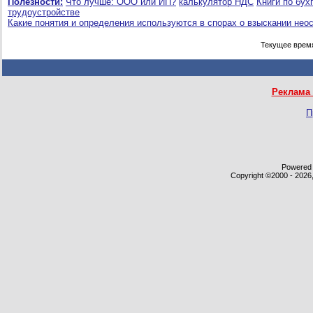
Полезности:
Что лучше: ООО или ИП?
калькулятор НДС
Книги по бух
трудоустройстве
Какие понятия и определения используются в спорах о взыскании нео
Текущее врем
Реклама 
П
Powered b
Copyright ©2000 - 2026,