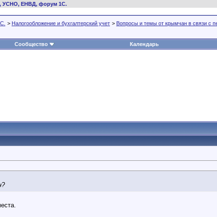
, УСНО, ЕНВД, форум 1С.
С.
>
Налогообложение и бухгалтерский учет
>
Вопросы и темы от крымчан в связи с 
Сообщество
Календарь
н?
места.