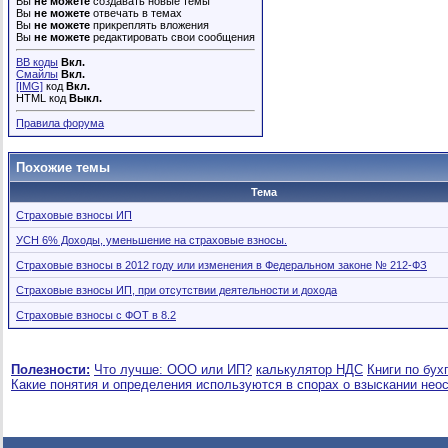
Вы
не можете
создавать новые темы
Вы
не можете
отвечать в темах
Вы
не можете
прикреплять вложения
Вы
не можете
редактировать свои сообщения
BB коды
Вкл.
Смайлы
Вкл.
[IMG]
код
Вкл.
HTML код
Выкл.
Правила форума
Похожие темы
Тема
Страховые взносы ИП
УСН 6% Доходы, уменьшение на страховые взносы.
Страховые взносы в 2012 году или изменения в Федеральном законе № 212-ФЗ
Страховые взносы ИП, при отсутствии деятельности и дохода
Страховые взносы с ФОТ в 8.2
Полезности:
Что лучше: ООО или ИП?
калькулятор НДС
Книги по бух
Какие понятия и определения используются в спорах о взыскании нео