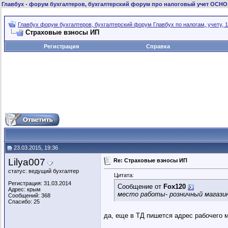
Главбух
- форум бухгалтеров, бухгалтерский форум про налоговый учет ОСНО
Главбух форум бухгалтеров, бухгалтерский форум Главбух по налогам, учету, 1
Страховые взносы ИП
Регистрация
Справка
23.03.2015, 19:36
Lilya007
Re: Страховые взносы ИП
статус: ведущий бухгалтер
Цитата:
Регистрация: 31.03.2014
Сообщение от
Fox120
Адрес: крым
место работы- розничный магази
Сообщений: 368
Спасибо: 25
да, еще в ТД пишется адрес рабочего 