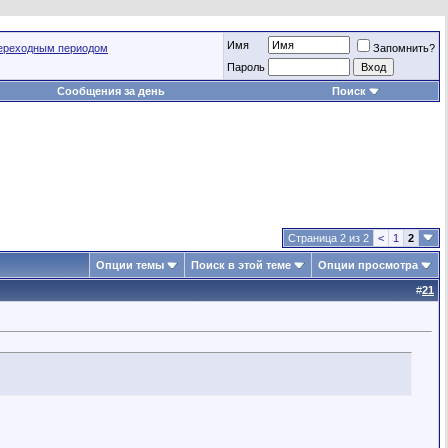
Имя
переходным периодом
Запомнить?
Пароль
Сообщения за день
Поиск
Страница 2 из 2
<
1
2
Опции темы
Поиск в этой теме
Опции просмотра
#
21