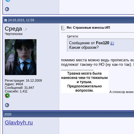
24.03.2015, 11:59
Среда
Re: Страховые взносы ИП
Чертополох
Цитата:
Сообщение от
Fox120
Каким образом?
помимо места можно ведь прописать еще
подлежат такому-то НО (ну как-то так)
__________________
Регистрация: 16.12.2009
Адрес: #404
Сообщений: 31,847
Спасибо: 1,411
А спонсор моих 
2020
Glavbyh.ru