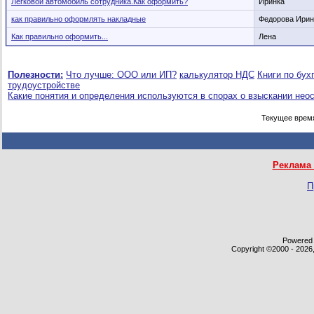
Легковой автомобиль сотрудника.Как оформить?
Иринка
как правильно оформлять накладные
Федорова Ирин
Как правильно оформить...
Лена
Полезности:
Что лучше: ООО или ИП?
калькулятор НДС
Книги по бух
трудоустройстве
Какие понятия и определения используются в спорах о взыскании нео
Текущее врем
Реклама 
П
Powered b
Copyright ©2000 - 2026,