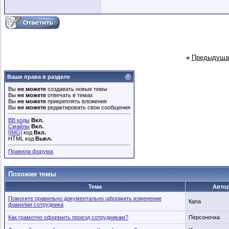
«
Предыдуща
Ваши права в разделе
Вы
не можете
создавать новые темы
Вы
не можете
отвечать в темах
Вы
не можете
прикреплять вложения
Вы
не можете
редактировать свои сообщения
BB коды
Вкл.
Смайлы
Вкл.
[IMG]
код
Вкл.
HTML код
Выкл.
Правила форума
Похожие темы
Тема
Авто
Помогите правильно документально оформить изменение
Капа
фамилии сотрудника
Как грамотно оформить проезд сотрудникам?
Персоночка