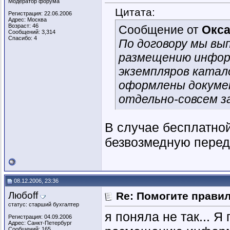
Модератор форума
Цитата:
Регистрация: 22.06.2006
Адрес: Москва
Возраст: 46
Сообщение от
Окс
Сообщений: 3,314
Спасибо: 4
По договору мы вы
размещению информ
экземпляров катал
оформлены докумен
отдельно-совсем з
В случае бесплатной
безвозмедную перед
08.12.2006, 23:36
Любoff
Re: Помогите прави
статус: старший бухгалтер
я поняла не так... Я
Регистрация: 04.09.2006
Адрес: Санкт-Петербург
Сообщений: 165