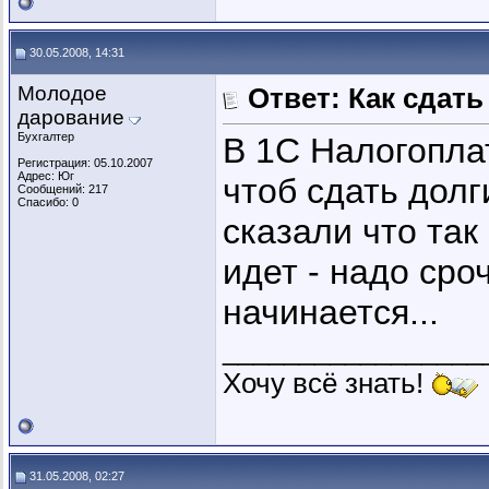
30.05.2008, 14:31
Молодое
Ответ: Как сдать
дарование
Бухгалтер
В 1С Налогопла
Регистрация: 05.10.2007
Адрес: Юг
чтоб сдать долг
Сообщений: 217
Спасибо: 0
сказали что так
идет - надо сро
начинается...
_________________
Хочу всё знать!
31.05.2008, 02:27