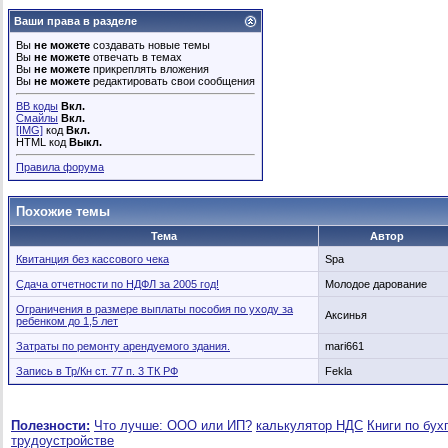
Ваши права в разделе
Вы
не можете
создавать новые темы
Вы
не можете
отвечать в темах
Вы
не можете
прикреплять вложения
Вы
не можете
редактировать свои сообщения
BB коды
Вкл.
Смайлы
Вкл.
[IMG]
код
Вкл.
HTML код
Выкл.
Правила форума
Похожие темы
Тема
Автор
Квитанция без кассового чека
Spa
Сдача отчетности по НДФЛ за 2005 год!
Молодое дарование
Ограничения в размере выплаты пособия по уходу за
Аксинья
ребенком до 1,5 лет
Затраты по ремонту арендуемого здания.
mari661
Запись в Тр/Кн ст. 77 п. 3 ТК РФ
Fekla
Полезности:
Что лучше: ООО или ИП?
калькулятор НДС
Книги по бух
трудоустройстве