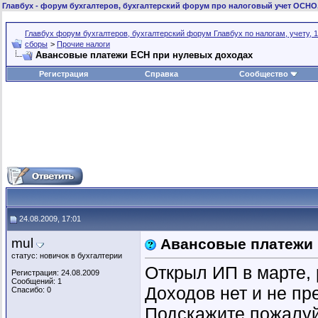
Главбух
- форум бухгалтеров, бухгалтерский форум про налоговый учет ОСНО
Главбух форум бухгалтеров, бухгалтерский форум Главбух по налогам, учету, 1
сборы
>
Прочие налоги
Авансовые платежи ЕСН при нулевых доходах
Регистрация
Справка
Сообщество
24.08.2009, 17:01
mul
Авансовые платежи 
статус: новичок в бухгалтерии
Открыл ИП в марте, 
Регистрация: 24.08.2009
Сообщений: 1
Доходов нет и не пре
Спасибо: 0
Подскажите пожалуй