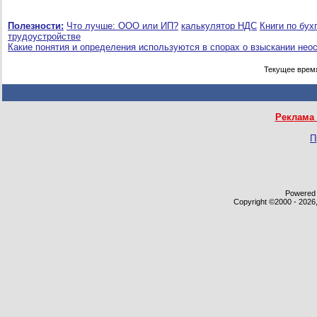
Полезности:
Что лучше: ООО или ИП?
калькулятор НДС
Книги по бух
трудоустройстве
Какие понятия и определения используются в спорах о взыскании нео
Текущее врем
Реклама 
П
Powered b
Copyright ©2000 - 2026,