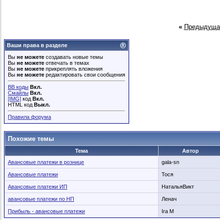
«
Предыдуща
Ваши права в разделе
Вы
не можете
создавать новые темы
Вы
не можете
отвечать в темах
Вы
не можете
прикреплять вложения
Вы
не можете
редактировать свои сообщения
BB коды
Вкл.
Смайлы
Вкл.
[IMG]
код
Вкл.
HTML код
Выкл.
Правила форума
Похожие темы
Тема
Автор
Авансовые платежи в рознице
gala-sn
Авансовые платежи
Тося
Авансовые платежи ИП
НатальяВикт
авансовые платежи по НП
Ленач
Прибыль - авансовые платежи
Ira M