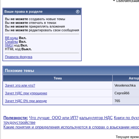
Ваши права в разделе
Вы
не можете
создавать новые темы
Вы
не можете
отвечать в темах
Вы
не можете
прикреплять вложения
Вы
не можете
редактировать свои сообщения
BB коды
Вкл.
Смайлы
Вкл.
[IMG]
код
Вкл.
HTML код
Выкл.
Правила форума
Похожие темы
Тема
Авто
Зачет это или что?
Veselenochka
Зачет НДС при упрощенке
Сергей66
Зачет НДС 0% при аренде
765
Полезности:
Что лучше: ООО или ИП?
калькулятор НДС
Книги по бух
трудоустройстве
Какие понятия и определения используются в спорах о взыскании нео
Текущее врем