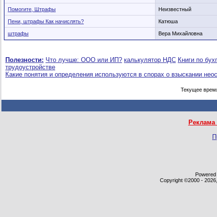
Помогите, Штрафы
Неизвестный
Пени, штрафы Как начислять?
Катюша
штрафы
Вера Михайловна
Полезности:
Что лучше: ООО или ИП?
калькулятор НДС
Книги по бух
трудоустройстве
Какие понятия и определения используются в спорах о взыскании нео
Текущее врем
Реклама 
П
Powered b
Copyright ©2000 - 2026,