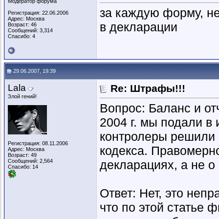
Модератор форума
за каждую форму, не
Регистрация: 22.06.2006
Адрес: Москва
в декларации
Возраст: 46
Сообщений: 3,314
Спасибо: 4
29.06.2007, 19:39
Lala
Re: Штрафы!!!
Злой гений!
Вопрос: Баланс и от
2004 г. мы подали в
контролеры решили 
Регистрация: 08.11.2006
кодекса. Правомерно
Адрес: Москва
Возраст: 49
Сообщений: 2,564
декларациях, а не о
Спасибо: 14
Ответ: Нет, это неп
что по этой статье 