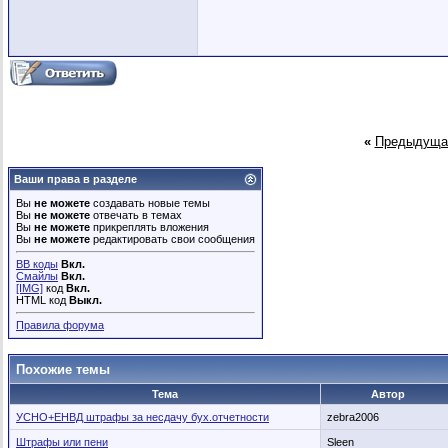
«
Предыдуща
Ваши права в разделе
Вы
не можете
создавать новые темы
Вы
не можете
отвечать в темах
Вы
не можете
прикреплять вложения
Вы
не можете
редактировать свои сообщения
BB коды
Вкл.
Смайлы
Вкл.
[IMG]
код
Вкл.
HTML код
Выкл.
Правила форума
Похожие темы
Тема
Автор
УСНО+ЕНВД штрафы за несдачу бух.отчетности
zebra2006
Штрафы или пени
Sleen