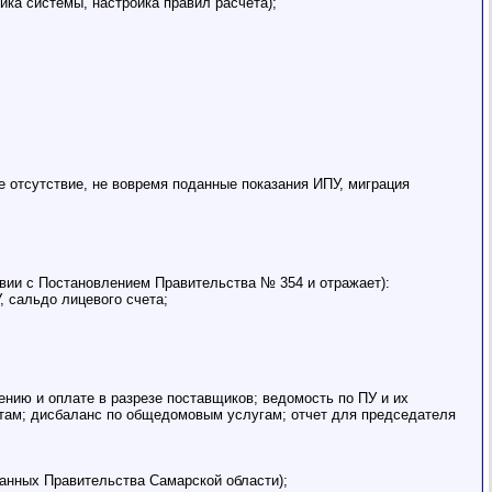
ка системы, настройка правил расчета);
е отсутствие, не вовремя поданные показания ИПУ, миграция
вии с Постановлением Правительства № 354 и отражает):
, сальдо лицевого счета;
нию и оплате в разрезе поставщиков; ведомость по ПУ и их
актам; дисбаланс по общедомовым услугам; отчет для председателя
анных Правительства Самарской области);