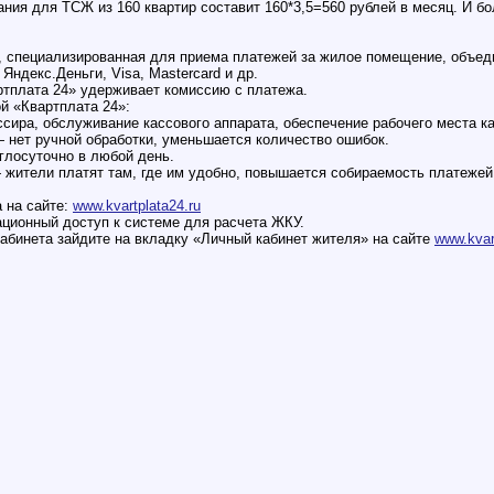
ния для ТСЖ из 160 квартир составит 160*3,5=560 рублей в месяц. И б
, специализированная для приема платежей за жилое помещение, объед
ндекс.Деньги, Visa, Mastercard и др.
ртплата 24» удерживает комиссию с платежа.
й «Квартплата 24»:
ссира, обслуживание кассового аппарата, обеспечение рабочего места к
— нет ручной обработки, уменьшается количество ошибок.
глосуточно в любой день.
 жители платят там, где им удобно, повышается собираемость платежей
 на сайте:
www.kvartplata24.ru
ционный доступ к системе для расчета ЖКУ.
абинета зайдите на вкладку «Личный кабинет жителя» на сайте
www.kvar