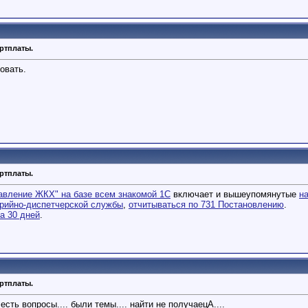
артплаты.
овать.
артплаты.
авление ЖКХ" на базе всем знакомой 1С
включает и вышеупомянутые
н
рийно-диспетчерской службы
,
отчитываться по 731 Постановлению
.
а 30 дней
.
артплаты.
есть вопросы.... были темы.... найти не получаецА....