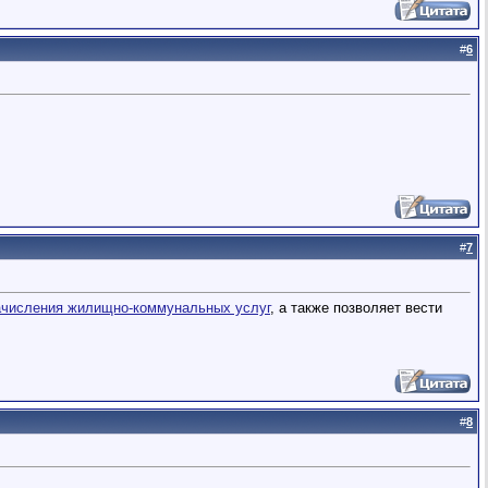
#
6
#
7
ачисления жилищно-коммунальных услуг
, а также позволяет вести
#
8