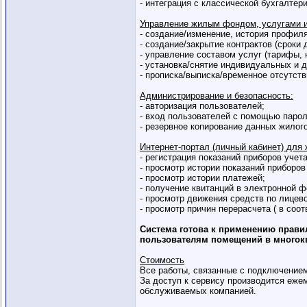
- интеграция с классической бухгалтери
Управление жилым фондом, услугами 
- создание/изменение, история профиля
- создание/закрытие контрактов (сроки
- управление составом услуг (тарифы, 
- установка/снятие индивидуальных и 
- прописка/выписка/временное отсутст
Администрирование и безопасность:
- авторизация пользователей;
- вход пользователей с помощью паро
- резервное копирование данных жилог
Интернет-портал (личный кабинет) для
- регистрация показаний приборов учета
- просмотр истории показаний приборов
- просмотр истории платежей;
- получение квитанций в электронной 
- просмотр движения средств по лицев
- просмотр причин перерасчета ( в соот
Система готова к применению прави
пользователям помещений в многок
Стоимость
Все работы, связанные с подключением
За доступ к сервису производится ежемес
обслуживаемых компанией.