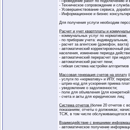
- Проведение работ по подключению и 
- Техническое сопровождение и служба
- Усовершенствование сервиса, дорабо
- Информационное и бизнес консультир
Для получения услуги необходим персо
Расчет и учет квартплаты и коммуналь
- коммунальных услуг по нормативам;
- по приборам учета: индивидуальным
- расчет за агентские (домофон, вахта)
- автоматический корректировочный ра
населения, изменение периода действия
- автоматический перерасчет при недоп
- автоматический расчет пени;
- гибкая система настройки алгоритмов
Массовая генерация счетов на оплату
(
- услуги по «нормативу» и ИПУ, перера
- штрих-код для ускорения приема пла
- уведомление о задолженности;
- поле для объявления (для конкретной
- счета и акты для юридических лиц;
Система отчетов
(более 20 отчетов с 
показаниям; отчеты о должниках; начи
ТСЖ, в том числе обслуживающегося в
Взаимодействие с внешними информац
- автоматическое получение информаци