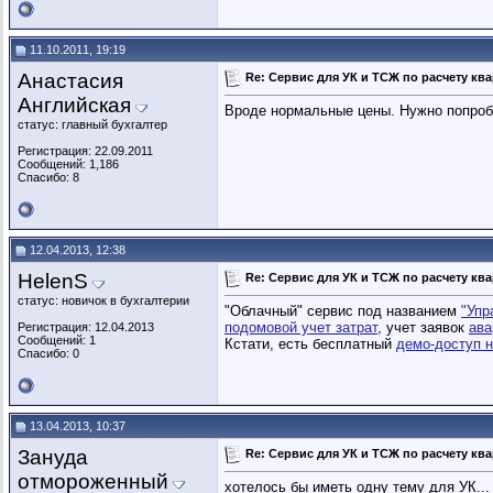
11.10.2011, 19:19
Анастасия
Re: Сервис для УК и ТСЖ по расчету кв
Английская
Вроде нормальные цены. Нужно попроб
статус: главный бухгалтер
Регистрация: 22.09.2011
Сообщений: 1,186
Спасибо: 8
12.04.2013, 12:38
HelenS
Re: Сервис для УК и ТСЖ по расчету кв
статус: новичок в бухгалтерии
"Облачный" сервис под названием
"Упр
подомовой учет затрат
, учет заявок
ава
Регистрация: 12.04.2013
Сообщений: 1
Кстати, есть бесплатный
демо-доступ н
Спасибо: 0
13.04.2013, 10:37
Зануда
Re: Сервис для УК и ТСЖ по расчету кв
отмороженный
хотелось бы иметь одну тему для УК... 