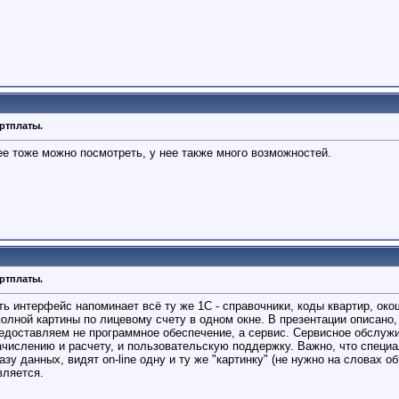
артплаты.
ее тоже можно посмотреть, у нее также много возможностей.
артплаты.
ь интерфейс напоминает всё ту же 1С - справочники, коды квартир, око
олной картины по лицевому счету в одном окне. В презентации описано,
редоставляем не программное обеспечение, а сервис. Сервисное обслуж
ачислению и расчету, и пользовательскую поддержку. Важно, что специ
зу данных, видят on-line одну и ту же "картинку" (не нужно на словах об
вляется.