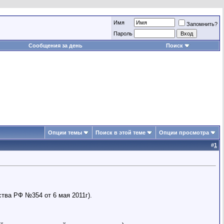
Имя
Запомнить?
Пароль
Сообщения за день
Поиск
Опции темы
Поиск в этой теме
Опции просмотра
#
1
тва РФ №354 от 6 мая 2011г).