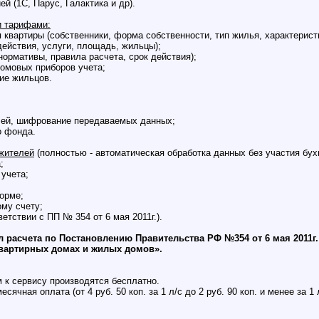
ей (1С, Парус, Галактика и др).
и тарифами:
 квартиры (собственники, форма собственности, тип жилья, характеристи
 действия, услуги, площадь, жильцы);
нормативы, правила расчета, срок действия);
домовых приборов учета;
вие жильцов.
лей, шифрование передаваемых данных;
о фонда.
 жителей
(полностью - автоматическая обработка данных без участия бух
;
 учета;
форме;
ому счету;
ветствии с ПП № 354 от 6 мая 2011г.).
л расчета по Постановлению Правительства РФ №354 от 6 мая 2011г
вартирных домах и жилых домов».
 к сервису производятся бесплатно.
ячная оплата (от 4 руб. 50 коп. за 1 л/с до 2 руб. 90 коп. и менее за 1 