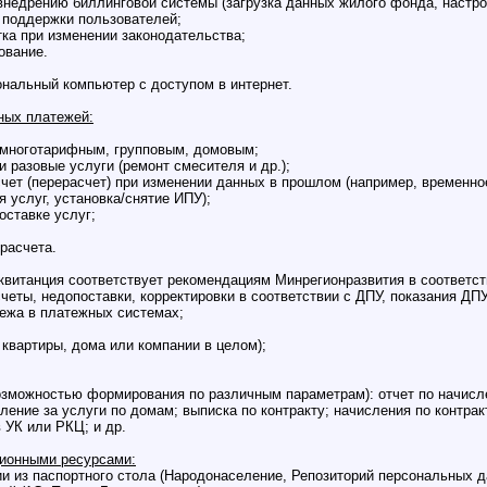
внедрению биллинговой системы (загрузка данных жилого фонда, настрой
 поддержки пользователей;
тка при изменении законодательства;
ование.
нальный компьютер с доступом в интернет.
ных платежей:
, многотарифным, групповым, домовым;
 и разовые услуги (ремонт смесителя и др.);
счет (перерасчет) при изменении данных в прошлом (например, временно
 услуг, установка/снятие ИПУ);
оставке услуг;
 расчета.
квитанция соответствует рекомендациям Минрегионразвития в соответст
счеты, недопоставки, корректировки в соответствии с ДПУ, показания ДПУ
тежа в платежных системах;
 квартиры, дома или компании в целом);
возможностью формирования по различным параметрам): отчет по начисле
сление за услуги по домам; выписка по контракту; начисления по контр
 УК или РКЦ; и др.
ионными ресурсами:
и из паспортного стола (Народонаселение, Репозиторий персональных д