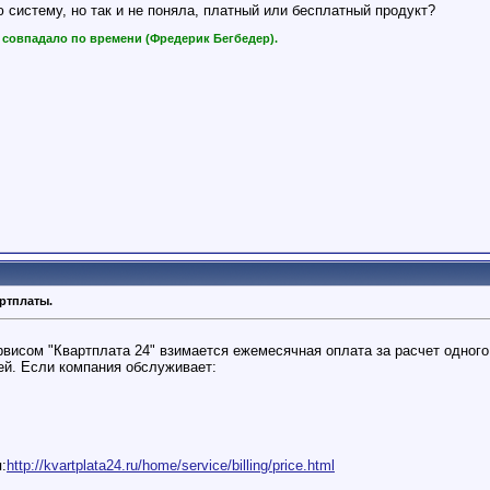
 систему, но так и не поняла, платный или бесплатный продукт?
е совпадало по времени (Фредерик Бегбедер).
артплаты.
висом "Квартплата 24" взимается ежемесячная оплата за расчет одного 
й. Если компания обслуживает:
:
http://kvartplata24.ru/home/service/billing/price.html