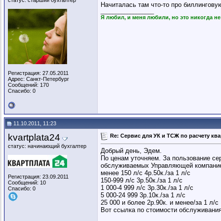
статус: старший бухгалтер
Начиталась там что-то про биллинговую
__________________
Я любил, и меня любили, но это никогда н
Регистрация: 27.05.2011
Адрес: Санкт-Петербург
Сообщений: 170
Спасибо: 0
11.10.2011, 11:23
kvartplata24
Re: Сервис для УК и ТСЖ по расчету кв
статус: начинающий бухгалтер
Добрый день, Эдем.
По ценам уточняем. За пользование сер
обслуживаемых Управляющей компание
менее 150 л/с 4р.50к./за 1 л/с
Регистрация: 23.09.2011
150-999 л/с 3р.50к./за 1 л/с
Сообщений: 10
1 000-4 999 л/с 3р.30к./за 1 л/с
Спасибо: 0
5 000-24 999 3р.10к./за 1 л/с
25 000 и более 2р.90к. и менее/за 1 л/с
Вот ссылка по стоимости обслуживания