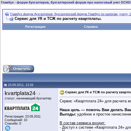
Главбух
- форум бухгалтеров, бухгалтерский форум про налоговый учет ОСНО
Главбух форум бухгалтеров, бухгалтерский форум Главбух по налогам, учету, 1
Сервис для УК и ТСЖ по расчету квартплаты.
Регистрация
Справка
23.09.2011, 13:26
kvartplata24
Сервис для УК и ТСЖ по расчету квартп
статус: начинающий бухгалтер
Сервис «Квартплата 24» для расчета 
Наша цель — помочь Вам делать Ваш
Выгоды:
удобное и простое начислени
Регистрация: 23.09.2011
Сообщений: 10
В состав сервиса входит:
Спасибо: 0
- Доступ к системе «Квартплата 24» дл