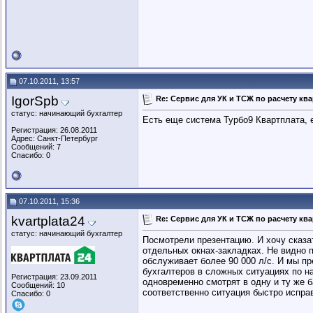
07.10.2011, 13:57
IgorSpb
Re: Сервис для УК и ТСЖ по расчету кв
статус: начинающий бухгалтер
Есть еще система Турбо9 Квартплата, 
Регистрация: 26.08.2011
Адрес: Санкт-Петербург
Сообщений: 7
Спасибо: 0
07.10.2011, 15:36
kvartplata24
Re: Сервис для УК и ТСЖ по расчету кв
статус: начинающий бухгалтер
Посмотрели презентацию. И хочу сказат
отдельных окнах-закладках. Не видно п
обслуживает более 90 000 л/с. И мы п
бухгалтеров в сложных ситуациях по н
Регистрация: 23.09.2011
одновременно смотрят в одну и ту же ба
Сообщений: 10
соответственно ситуация быстро испра
Спасибо: 0