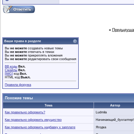
«
Предыдуща
Ваши права в разделе
Вы
не можете
создавать новые темы
Вы
не можете
отвечать в темах
Вы
не можете
прикреплять вложения
Вы
не можете
редактировать свои сообщения
BB коды
Вкл.
Смайлы
Вкл.
[IMG]
код
Вкл.
HTML код
Выкл.
Правила форума
Похожие темы
Тема
Автор
Как правильно оформить?
Ludmila
Как правильно оформить имущество
Начинающий_бухгалтер!
Как правильно оформить надбавку к зарплате
Ягодка