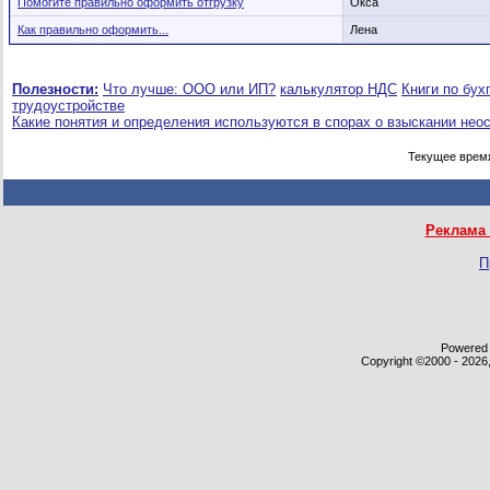
Помогите правильно оформить отгрузку
Окса
Как правильно оформить...
Лена
Полезности:
Что лучше: ООО или ИП?
калькулятор НДС
Книги по бух
трудоустройстве
Какие понятия и определения используются в спорах о взыскании нео
Текущее врем
Реклама 
П
Powered b
Copyright ©2000 - 2026,