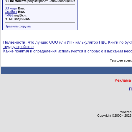
Вы
не можете
редактировать свои сообщения
BB коды
Вкл.
Смайлы
Вкл.
[IMG]
код
Вкл.
HTML код
Выкл.
Правила форума
Полезности:
Что лучше: ООО или ИП?
калькулятор НДС
Книги по бух
трудоустройстве
Какие понятия и определения используются в спорах о взыскании нео
Текущее врем
Реклама 
П
Powered b
Copyright ©2000 - 2026,