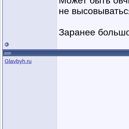
Может быть овч
не высовыватьс
Заранее большо
2020
Glavbyh.ru