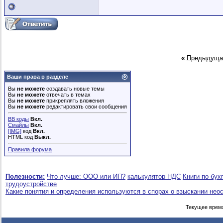
«
Предыдуща
Ваши права в разделе
Вы
не можете
создавать новые темы
Вы
не можете
отвечать в темах
Вы
не можете
прикреплять вложения
Вы
не можете
редактировать свои сообщения
BB коды
Вкл.
Смайлы
Вкл.
[IMG]
код
Вкл.
HTML код
Выкл.
Правила форума
Полезности:
Что лучше: ООО или ИП?
калькулятор НДС
Книги по бух
трудоустройстве
Какие понятия и определения используются в спорах о взыскании нео
Текущее врем