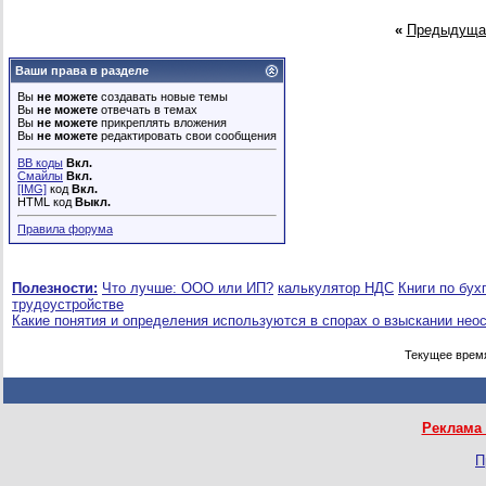
«
Предыдуща
Ваши права в разделе
Вы
не можете
создавать новые темы
Вы
не можете
отвечать в темах
Вы
не можете
прикреплять вложения
Вы
не можете
редактировать свои сообщения
BB коды
Вкл.
Смайлы
Вкл.
[IMG]
код
Вкл.
HTML код
Выкл.
Правила форума
Полезности:
Что лучше: ООО или ИП?
калькулятор НДС
Книги по бух
трудоустройстве
Какие понятия и определения используются в спорах о взыскании нео
Текущее врем
Реклама 
П