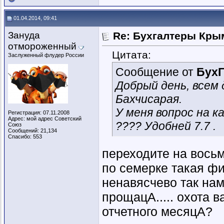
01.04.2014, 09:41
Зануда
Re: Бухгалтеры Крым
отмороженный
Цитата:
Заслуженный флудер России
Сообщение от
Бух
Добрый день, всем 
Бахчисарая.
У меня вопрос на к
Регистрация: 07.11.2008
Адрес: мой адрес Советский
???? Удобней 7.7 .
Союз
Сообщений: 21,134
Спасибо: 553
переходите на восьм
по семерке такая ф
ненавясчево так нам
прощацА..... охота 
отчетного месяцА?