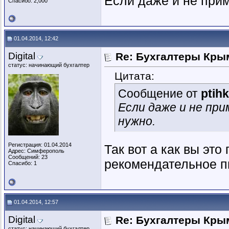
Если даже и не прим
Спасибо: 2,000
01.04.2014, 12:42
Digital
Re: Бухгалтеры Крым
статус: начинающий бухгалтер
Цитата:
Сообщение от
ptih
Если даже и не пр
нужно.
Регистрация: 01.04.2014
Так вот а как вы это
Адрес: Симферополь
Сообщений: 23
рекомендательное пи
Спасибо: 1
01.04.2014, 12:57
Digital
Re: Бухгалтеры Крым
статус: начинающий бухгалтер