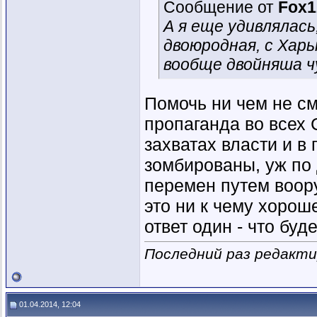
Сообщение от
Fox1
А я еще удивлялась
двоюродная, с Харь
вообще двойняша ч
Помочь ни чем не см
пропаганда во всех 
захватах власти и в
зомбированы, уж по 
перемен путем воор
это ни к чему хорош
ответ один - что буд
Последний раз редактир
01.04.2014, 12:04