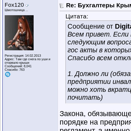
Fox120
Re: Бухгалтеры Крым
Шмотошница ...
Цитата:
Сообщение от
Digit
Всем привет. Если
следующим вопроса
гос акты в которы
Регистрация: 14.02.2013
Спасибо всем откл
Адрес: Там где снега по уши и
оторвало крыши
Сообщений: 8,041
Спасибо: 763
1. Должно ли (обяз
предприятии инвалид
можно хоть вкратц
почитать)
Закона, обязывающе
порядке на предприя
регламент, а именн