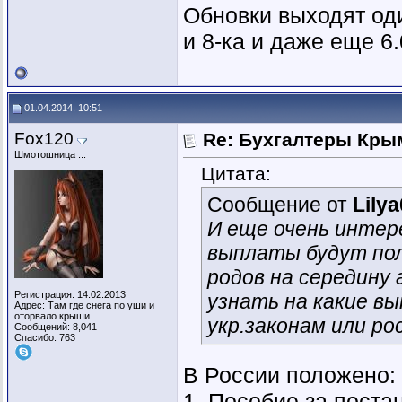
Обновки выходят оди
и 8-ка и даже еще 6.
01.04.2014, 10:51
Fox120
Re: Бухгалтеры Крым
Шмотошница ...
Цитата:
Сообщение от
Lily
И еще очень интер
выплаты будут пол
родов на середину 
Регистрация: 14.02.2013
узнать на какие в
Адрес: Там где снега по уши и
оторвало крыши
укр.законам или ро
Сообщений: 8,041
Спасибо: 763
В России положено:
1. Пособие за поста