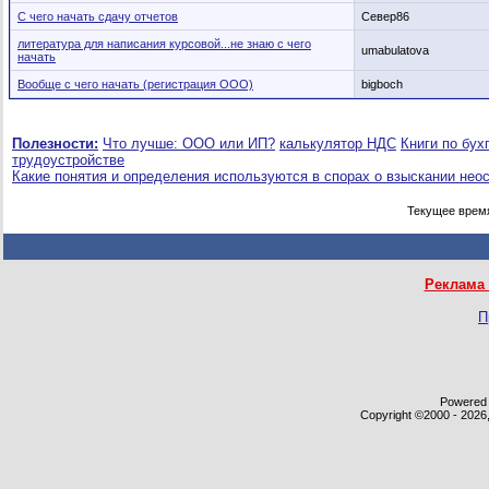
С чего начать сдачу отчетов
Север86
литература для написания курсовой...не знаю с чего
umabulatova
начать
Вообще с чего начать (регистрация ООО)
bigboch
Полезности:
Что лучше: ООО или ИП?
калькулятор НДС
Книги по бух
трудоустройстве
Какие понятия и определения используются в спорах о взыскании нео
Текущее врем
Реклама 
П
Powered b
Copyright ©2000 - 2026,