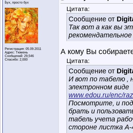
Бух, просто бух
Цитата:
Сообщение от
Digit
Так вот а как вы э
рекомендательное п
Регистрация: 05.09.2011
А кому Вы собираете
Адрес: Тюмень
Сообщений: 29,546
Цитата:
Спасибо: 2,000
Сообщение от
Digit
И вот по табелю , 
электронном виде
www.edou.ru/enc/raz
Посмотрите, и по
брать и пользовать
табель учета рабо
стороне листка А-