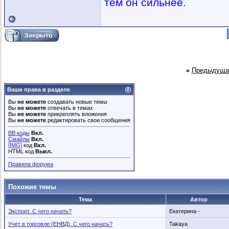
тем он сильнее.
«
Предыдуща
Ваши права в разделе
Вы
не можете
создавать новые темы
Вы
не можете
отвечать в темах
Вы
не можете
прикреплять вложения
Вы
не можете
редактировать свои сообщения
BB коды
Вкл.
Смайлы
Вкл.
[IMG]
код
Вкл.
HTML код
Выкл.
Правила форума
Похожие темы
Тема
Автор
Экспорт. С чего начать?
Екатерина -
Учет в торговле (ЕНВД). С чего начать?
Takaya