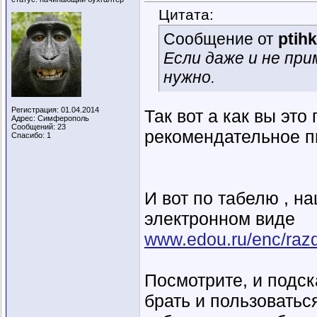
Цитата:
Сообщение от
ptih
Если даже и не пр
нужно.
Регистрация: 01.04.2014
Так вот а как вы это
Адрес: Симферополь
Сообщений: 23
рекомендательное пи
Спасибо: 1
И вот по табелю , на
электронном виде
www.edou.ru/enc/razd
Посмотрите, и подс
брать и пользоваться