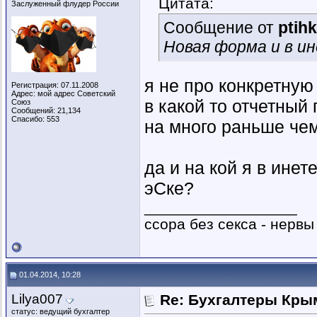
Цитата:
Заслуженный флудер России
Сообщение от
ptih
Новая форма и в и
я не про конкретную 
Регистрация: 07.11.2008
Адрес: мой адрес Советский
в какой то отчетный
Союз
Сообщений: 21,134
Спасибо: 553
на много раньше чем 
да и на кой я в ине
эСке?
__________________
ссора без секса - нервы
01.04.2014, 10:28
Lilya007
Re: Бухгалтеры Крым
статус: ведущий бухгалтер