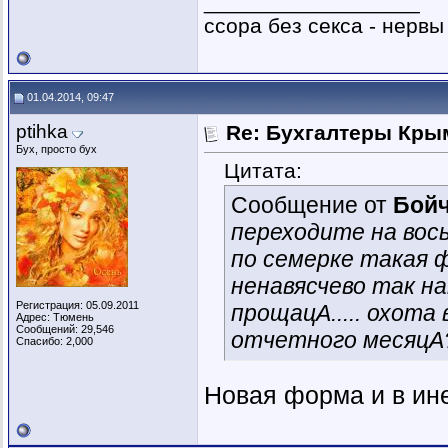
__________________
ссора без секса - нервы
01.04.2014, 09:47
ptihka
Re: Бухгалтеры Крым
Бух, просто бух
Цитата:
Сообщение от
Бойч
переходите на вось
по семерке такая ф
ненавясчево так н
Регистрация: 05.09.2011
прощацА..... охота
Адрес: Тюмень
Сообщений: 29,546
отчетного месяцА
Спасибо: 2,000
Новая форма и в ине