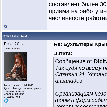
составляет более 30
приема на работу и
численности работни
01.04.2014, 12:18
Fox120
Re: Бухгалтеры Крым
Шмотошница ...
Цитата:
Сообщение от
Digit
Так судя по всему 
Статья 21. Устано
инвалидов
Регистрация: 14.02.2013
Адрес: Там где снега по уши и
оторвало крыши
Организациям неза
Сообщений: 8,041
Спасибо: 763
форм и форм собст
которых составляе