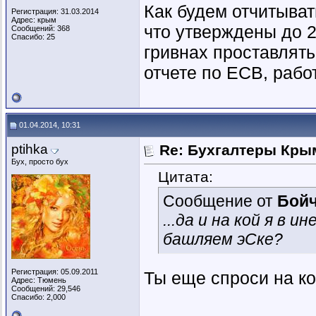
Как будем отчитыват
Регистрация: 31.03.2014
Адрес: крым
что утверждены до 21
Сообщений: 368
Спасибо: 25
гривнах проставлять.
отчете по ЕСВ, рабо
01.04.2014, 10:31
ptihka
Re: Бухгалтеры Крым
Бух, просто бух
Цитата:
Сообщение от
Бойч
...да и на кой я в 
башляем эСке?
Регистрация: 05.09.2011
Ты еще спроси на к
Адрес: Тюмень
Сообщений: 29,546
Спасибо: 2,000