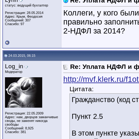
Re: Уплата НДФЛ и 
статус: ведущий бухгалтер
Коллеги, у кого были
Регистрация: 28.05.2014
Адрес: Крым, Феодосия
правильно заполнить 
Сообщений: 307
Спасибо: 97
2-НДФЛ за 2014?
24.03.2015, 06:15
Log_in
Re: Уплата НДФЛ и 
Модератор
http://mvf.klerk.ru/f1
Цитата:
Гражданство (код с
Регистрация: 22.05.2009
Пункт 2.5
Адрес: нам, дворцов заманчивые
своды, не заменят никогда
свободы
Сообщений: 8,925
В этом пункте указ
Спасибо: 381