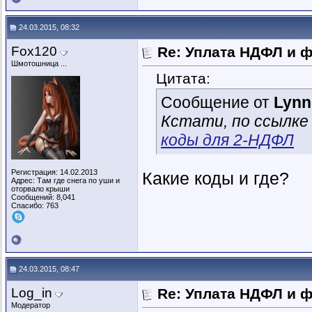
24.03.2015, 08:32
Fox120
Re: Уплата НДФЛ и 
Шмотошница ...
Цитата:
Сообщение от
Lynn
Кстати, по ссылке
коды для 2-НДФЛ
Регистрация: 14.02.2013
Какие коды и где?
Адрес: Там где снега по уши и
оторвало крыши
Сообщений: 8,041
Спасибо: 763
24.03.2015, 08:47
Log_in
Re: Уплата НДФЛ и 
Модератор