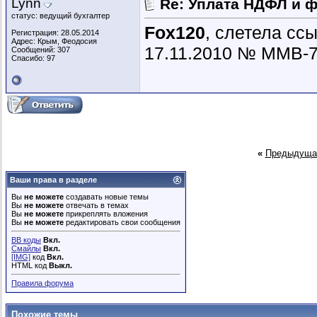
Lynn
Re: Уплата НДФЛ и 
статус: ведущий бухгалтер
Fox120
, слетела с
Регистрация: 28.05.2014
Адрес: Крым, Феодосия
17.11.2010 № ММВ-7
Сообщений: 307
Спасибо: 97
«
Предыдуща
Ваши права в разделе
Вы
не можете
создавать новые темы
Вы
не можете
отвечать в темах
Вы
не можете
прикреплять вложения
Вы
не можете
редактировать свои сообщения
BB коды
Вкл.
Смайлы
Вкл.
[IMG]
код
Вкл.
HTML код
Выкл.
Правила форума
Похожие темы