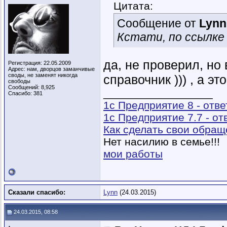
Цитата:
Сообщение от
Lynn
Кстати, по ссылке
да, не проверил, но
Регистрация: 22.05.2009
Адрес: нам, дворцов заманчивые
своды, не заменят никогда
справочник ))) , а эт
свободы
Сообщений: 8,925
__________________
Спасибо: 381
1с Предприятие 8 - отв
1с Предприятие 7.7 - о
Как сделать свои обра
Нет насилию в семье!!!
мои работы
Сказали спасибо:
Lynn
(24.03.2015)
24.03.2015, 08:58