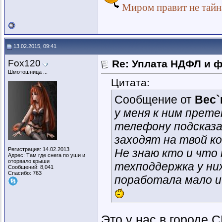
Миром правит не тайна
13.02.2015, 09:41
Fox120
Re: Уплата НДФЛ и 
Шмотошница ...
Цитата:
Сообщение от
Вес`
у меня к ним прет
телефону подсказа
заходят на твой ко
Регистрация: 14.02.2013
Не знаю кто и что
Адрес: Там где снега по уши и
оторвало крыши
техподдержка у ни
Сообщений: 8,041
Спасибо: 763
поработала мало и
Это у нас в городе 