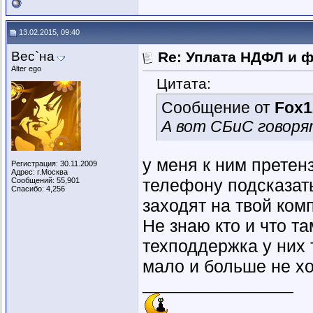
13.02.2015, 09:40
Вес`на
Re: Уплата НДФЛ и 
Alter ego
Цитата:
Сообщение от
Fox1
А вот СБиС говор
у меня к ним претенз
Регистрация: 30.11.2009
Адрес: г.Москва
телефону подсказать
Сообщений: 55,901
Спасибо: 4,256
заходят на твой ком
Не знаю кто и что та
техподдержка у них 
мало и больше не хо
__________________