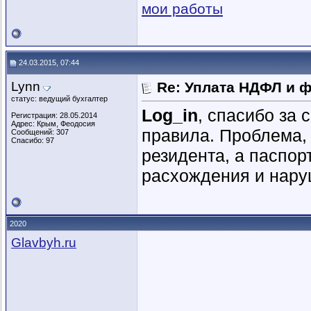
мои работы
24.03.2015, 07:44
Lynn
Re: Уплата НДФЛ и 
статус: ведущий бухгалтер
Log_in
, спасибо за 
Регистрация: 28.05.2014
Адрес: Крым, Феодосия
правила. Проблема, 
Сообщений: 307
Спасибо: 97
резидента, а паспор
расхождения и нару
2020
Glavbyh.ru