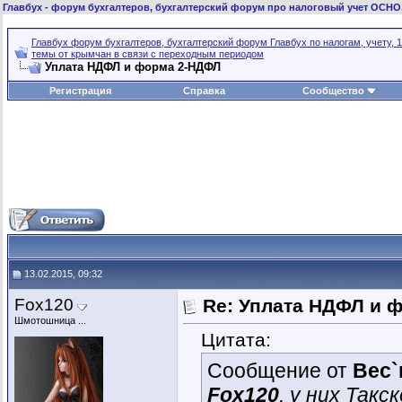
Главбух
- форум бухгалтеров, бухгалтерский форум про налоговый учет ОСНО
Главбух форум бухгалтеров, бухгалтерский форум Главбух по налогам, учету, 1
темы от крымчан в связи с переходным периодом
Уплата НДФЛ и форма 2-НДФЛ
Регистрация
Справка
Сообщество
13.02.2015, 09:32
Fox120
Re: Уплата НДФЛ и 
Шмотошница ...
Цитата:
Сообщение от
Вес`
Fox120
, у них Такс