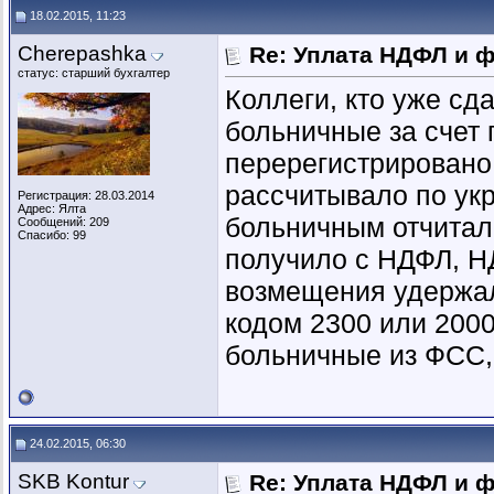
18.02.2015, 11:23
Cherepashka
Re: Уплата НДФЛ и 
статус: старший бухгалтер
Коллеги, кто уже сд
больничные за счет
перерегистрировано,
рассчитывало по укр
Регистрация: 28.03.2014
Адрес: Ялта
больничным отчитало
Сообщений: 209
Спасибо: 99
получило с НДФЛ, Н
возмещения удержало
кодом 2300 или 200
больничные из ФСС,
24.02.2015, 06:30
SKB Kontur
Re: Уплата НДФЛ и 