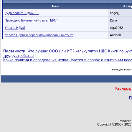
Тема
Авто
Куда платить НДФЛ.....
angel_
Проводки. Больничный лист. НДФЛ.
Djina
Уплата НДФЛ
olga1962
Уплата НДФЛ и персонифицированный отчет
Анdрей
Полезности:
Что лучше: ООО или ИП?
калькулятор НДС
Книги по бух
трудоустройстве
Какие понятия и определения используются в спорах о взыскании нео
Текущее врем
Реклама 
П
Powered b
Copyright ©2000 - 2026,