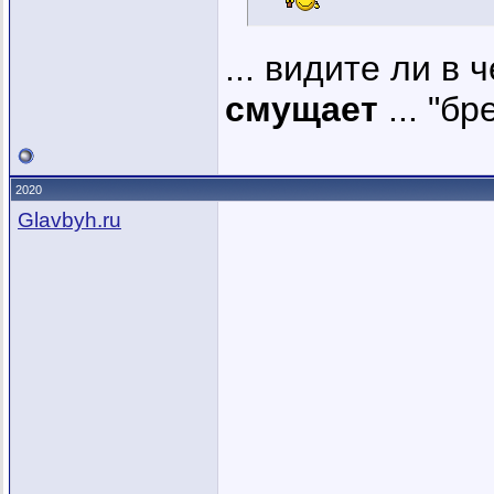
... видите ли в 
смущает
... "бр
2020
Glavbyh.ru