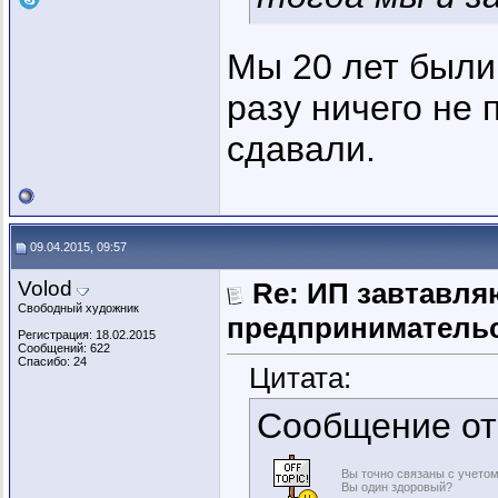
Мы 20 лет были
разу ничего не 
сдавали.
09.04.2015, 09:57
Volod
Re: ИП завтавля
Свободный художник
предпринимательс
Регистрация: 18.02.2015
Сообщений: 622
Спасибо: 24
Цитата:
Сообщение о
Вы точно связаны с учетом
Вы один здоровый?