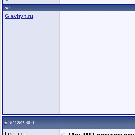
2020
Glavbyh.ru
10.04.2015, 08:41
Log_in