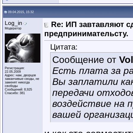
09.04.2015, 15:32
Log_in
Re: ИП завтавляют с
Модератор
предпринимательсту.
Цитата:
Сообщение от
Vo
Есть плата за р
Регистрация:
22.05.2009
Адрес: нам, дворцов
Вы заплатили как
заманчивые своды, не
заменят никогда
свободы
передачи отходо
Сообщений: 8,925
Спасибо: 381
воздействие на п
вашей организац