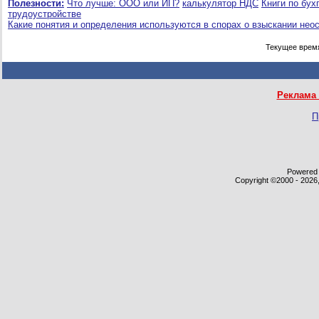
Полезности:
Что лучше: ООО или ИП?
калькулятор НДС
Книги по бух
трудоустройстве
Какие понятия и определения используются в спорах о взыскании нео
Текущее врем
Реклама 
П
Powered b
Copyright ©2000 - 2026,