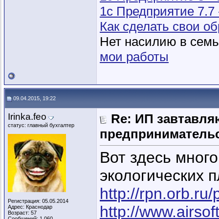
1с Предприятие 7.7
Как сделать свои 
Нет насилию в семье
мои работы
09.04.2015, 19:22
Irinka.feo
Re: ИП завтавля
статус: главный бухгалтер
предпринимательс
Вот здесь много
экологических п
http://rpn.orb.ru
Регистрация: 05.05.2014
http://www.airsoft
Адрес: Краснодар
Возраст: 57
Сообщений: 1,060