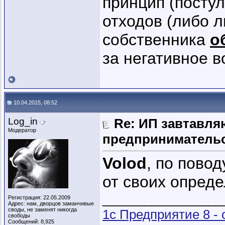
принцип (постула
отходов (либо л
собственника
о
за негативное в
10.04.2015, 08:52
Log_in
Re: ИП завтавля
Модератор
предпринимательс
Volod
, по пово
от своих опреде
_________________
Регистрация: 22.05.2009
Адрес: нам, дворцов заманчивые
своды, не заменят никогда
1с Предприятие 8 -
свободы
Сообщений: 8,925