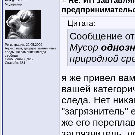
Re: ИП завтавля
Модератор
предпринимательс
Цитата:
Сообщение о
Мусор
одноз
Регистрация: 22.05.2009
Адрес: нам, дворцов заманчивые
своды, не заменят никогда
природной ср
свободы
Сообщений: 8,925
Спасибо: 381
я же привел вам
вашей категори
следа. Нет ник
"загрязнитель" 
же его переплав
загрязнитель, д