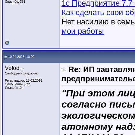
1с Предприятие 7.7
Спасибо: 381
Как сделать свои 
Нет насилию в семье
мои работы
10.04.2015, 10:00
Volod
Re: ИП завтавля
Свободный художник
предпринимательс
Регистрация: 18.02.2015
Сообщений: 622
Спасибо: 24
"При этом ли
согласно пись
экологическом
атомному надз