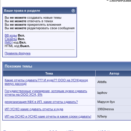
Ваши права в разделе
Вы
не можете
создавать новые темы
Вы
не можете
отвечать в темах
Вы
не можете
прикреплять вложения
Вы
не можете
редактировать свои сообщения
BB коды
Вкл.
Смайлы
Вкл.
[IMG]
код
Вкл.
HTML код
Выкл.
Правила форума
Похожие темы
Тема
Автор
Какие отчеты сдавать??? И куда?? ООО на УСН(доход
Afddfa
минус расход)
Государственные учреждение, которым нужно сдавать
lapihov
отчеты на ООО УСН, 6%
реорганизация КФХ в ИП. какие отчеты сдавать?
Маруся бух
ИП УСНО какие сдавать отчеты и куда
1992inessa
ИП на ОСНО и УСНО каие отчеты в какие сроки сдавать!
NЛилу