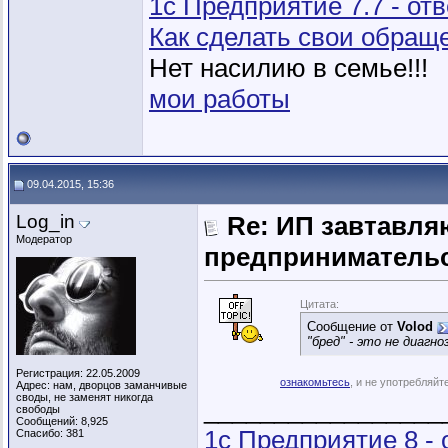
1с Предприятие 7.7 - от
Как сделать свои обра
Нет насилию в семье!!!
мои работы
09.04.2015, 15:36
Log_in
Re: ИП завтавля
Модератор
предпринимательс
Цитата:
Сообщение от
Volod
"бред" - это не диагноз
Регистрация: 22.05.2009
ознакомьтесь
, и не употребляйт
Адрес: нам, дворцов заманчивые
своды, не заменят никогда
_________________
свободы
Сообщений: 8,925
1с Предприятие 8 -
Спасибо: 381