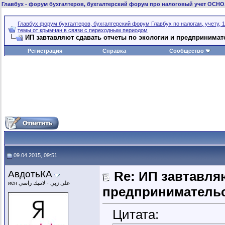
Главбух
- форум бухгалтеров, бухгалтерский форум про налоговый учет ОСНО
Главбух форум бухгалтеров, бухгалтерский форум Главбух по налогам, учету, 1
темы от крымчан в связи с переходным периодом
ИП завтавляют сдавать отчеты по экологии и предпринимат
Регистрация
Справка
Сообщество
09.04.2015, 09:51
АвдотьКА
Re: ИП завтавля
иён على زبي - لاتنيك راسي
предпринимательс
Цитата: