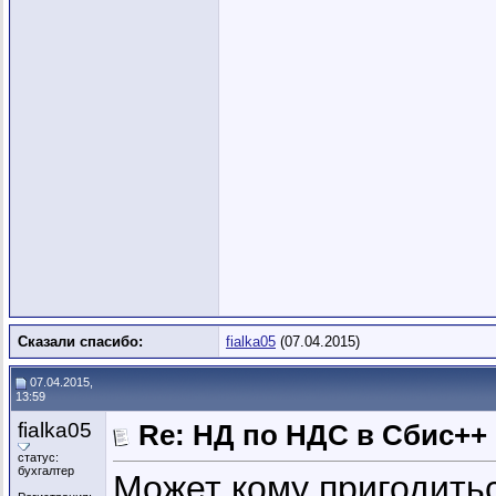
Сказали спасибо:
fialka05
(07.04.2015)
07.04.2015,
13:59
fialka05
Re: НД по НДС в Сбис++
статус:
бухгалтер
Может кому пригодитьс