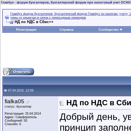
Главбух
- форум бухгалтеров, бухгалтерский форум про налоговый учет ОСНО
Главбух форум бухгалтеров, бухгалтерский форум Главбух по налогам, учету, 1
темы от крымчан в связи с переходным периодом
НД по НДС в Сбис++
Регистрация
Справка
Сообщество
07.04.2015, 12:59
fialka05
НД по НДС в Сб
статус: бухгалтер
Добрый день, у
Регистрация: 25.04.2014
Адрес: Симферополь
Сообщений: 55
Спасибо: 6
принцип заполне