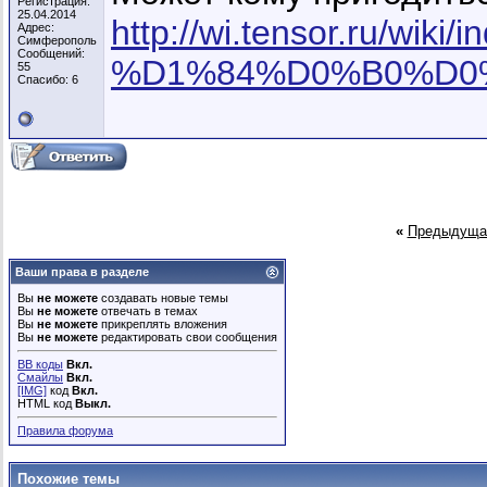
Регистрация:
25.04.2014
http://wi.tensor.r
Адрес:
Симферополь
Сообщений:
%D1%84%D0%B0%D0
55
Спасибо: 6
«
Предыдуща
Ваши права в разделе
Вы
не можете
создавать новые темы
Вы
не можете
отвечать в темах
Вы
не можете
прикреплять вложения
Вы
не можете
редактировать свои сообщения
BB коды
Вкл.
Смайлы
Вкл.
[IMG]
код
Вкл.
HTML код
Выкл.
Правила форума
Похожие темы