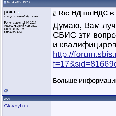
07.04.2015, 13:23
poirot
Re: НД по НДС в
статус: главный бухгалтер
Думаю, Вам луч
Регистрация: 16.04.2014
Адрес: Нижний Новгород
Сообщений: 977
Спасибо: 673
СБИС эти вопро
и квалифициро
http://forum.sbi
f=17&sid=81669
_________________
Больше информац
2020
Glavbyh.ru