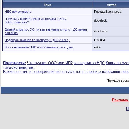
Тема
Автор
НДС при экспорте
Резеда Васильева
Покупка у безНДСников и продажа с НДС,
dopejack
себестоимость?
Давний спор про УСН и выставление сч-ф с НДС имеет
vsv-boss
решение.
Подборка законов по возврату НДС (2009 г.)
UXOBA
Восстановление НДС по косвенным расходам
-Gri-
Полезности:
Что лучше: ООО или ИП?
калькулятор НДС
Книги по бух
трудоустройстве
Какие понятия и определения используются в спорах о взыскании нео
Текущее врем
Реклама 
П