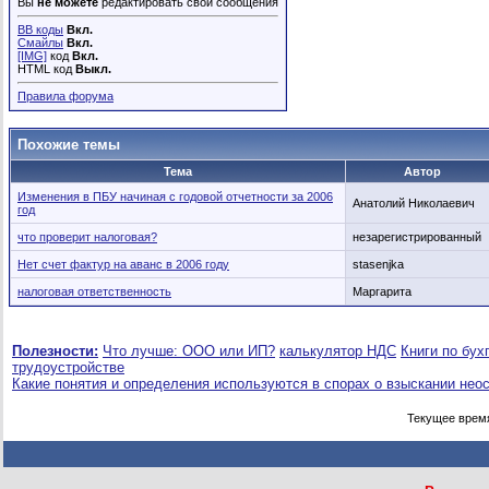
Вы
не можете
редактировать свои сообщения
BB коды
Вкл.
Смайлы
Вкл.
[IMG]
код
Вкл.
HTML код
Выкл.
Правила форума
Похожие темы
Тема
Автор
Изменения в ПБУ начиная с годовой отчетности за 2006
Анатолий Николаевич
год
что проверит налоговая?
незарегистрированный
Нет счет фактур на аванс в 2006 году
stasenjka
налоговая ответственность
Маргарита
Полезности:
Что лучше: ООО или ИП?
калькулятор НДС
Книги по бух
трудоустройстве
Какие понятия и определения используются в спорах о взыскании нео
Текущее врем