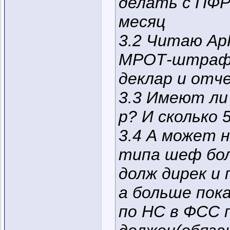
делать с ПФР
месяц
3.2 Читаю Ар
МРОТ-штраф. 
деклар и отч
3.3 Имеют ли
р? И сколько 
3.4 А может 
типа шеф бол
долж дирек и 
а больше пока
по НС в ФСС п