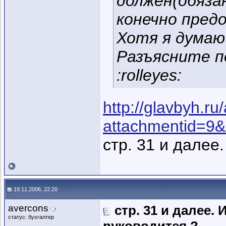
должен(обязан
конечно пред
Хотя я думаю
Разъясните 
:rolleyes:
http://glavbyh.r
attachmentid=9
стр. 31 и далее.
19.11.2006, 22:20
avercons
стр. 31 и далее.
статус: бухгалтер